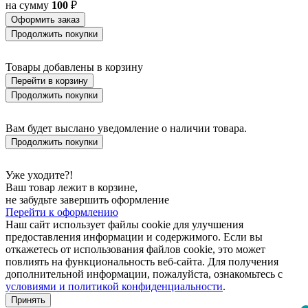
на сумму
100
₽
BASILANO
Оформить заказ
BASILDON
Продолжить покупки
BATABANO
BATALLAS
BAZELY
Товары добавлены в корзину
BELCREDA
Перейти в корзину
BELESAR
Продолжить покупки
BELESER
BELLARIVA 3
BELLIZZI
Вам будет выслано уведомление о наличии товара.
BELLSHILL
Продолжить покупки
BELSIANA 1
BENARIBA
BERHALA
Уже уходите?!
BERNABETA
Ваш товар лежит в корзине,
BERNABETTA
не забудьте завершить оформление
BERREGAS
Перейти к оформлению
BETAMPONA
Наш сайт использует файлы cookie для улучшения
BETSIAKA
предоставления информации и содержимого. Если вы
BETULIA
откажетесь от использования файлов cookie, это может
BEVATO
повлиять на функциональность веб-сайта. Для получения
BIMEDA
дополнительной информации, пожалуйста, ознакомьтесь с
BISCARI
условиями и политикой конфиденциальности
.
BITACHITO
Принять