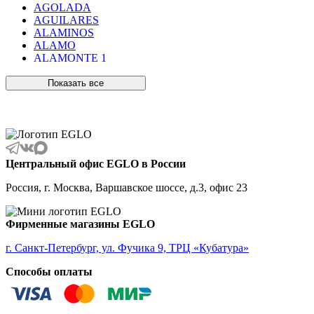
AGOLADA
AGUILARES
ALAMINOS
ALAMO
ALAMONTE 1
ALAMONTE SMOKE
ALBARACCIN
Показать все
ALBARINO
ALBARIZA
ALBAVILLA
ALCUDIA
ALDERNEY
ALMANZORA
Центральный офис EGLO в России
ALMEIDA
ALMEIDA 2
Россия, г. Москва, Варшавское шоссе, д.3, офис 23
ALMONTE
ALMUDAINA
ALOBRASE
Фирменные магазины EGLO
ALORIA
ALSAGER
г. Санкт-Петербург, ул. Фучика 9, ТРЦ «Кубатура»
ALTAMIRA
Способы оплаты
ALVEZ
AMADORA
AMAKUSA
AMBALABE