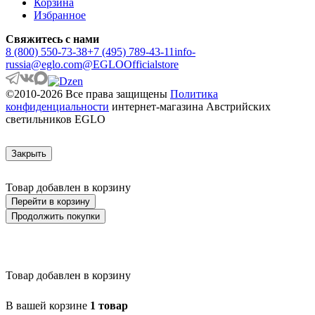
Корзина
ARRECIFE
Избранное
ARTANA
ASBY
Свяжитесь с нами
ASINDRO
8 (800) 550-73-38
+7 (495) 789-43-11
info-
ATOLLARI
russia@eglo.com
@EGLOOfficialstore
AULIYE
AUROTONELLO
©2010-2026 Все права защищены
Политика
AUSTELL
конфиденциальности
интернет-магазина Австрийских
AZBARREN
светильников EGLO
BABIRIK
BAILRIGG
BALEZZE
Закрыть
BALIGIAN
BALIGUIAN
Товар добавлен в корзину
BALLINA
BALMAHA
Перейти в корзину
BALNARIO
Продолжить покупки
BALOISH
BAMPTON
BANI
BARBOTTO
Товар добавлен в корзину
BARI 1
BARI-M
BARNSTAPLE
В вашей корзине
1 товар
BASALGO 1