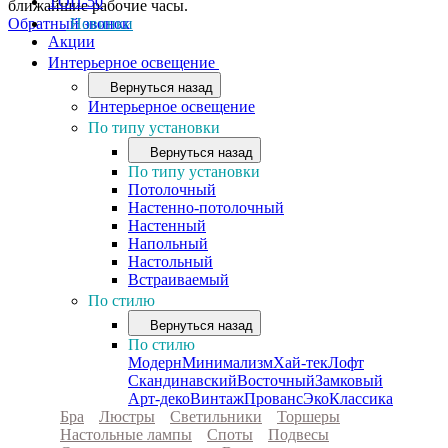
ТОП-50
ближайшие рабочие часы.
Обратный звонок
Новинки
Акции
Интерьерное освещение
Вернуться назад
Интерьерное освещение
По типу установки
Вернуться назад
По типу установки
Потолочный
Настенно-потолочный
Настенный
Напольный
Настольный
Встраиваемый
По стилю
Вернуться назад
По стилю
Модерн
Минимализм
Хай-тек
Лофт
Скандинавский
Восточный
Замковый
Арт-деко
Винтаж
Прованс
Эко
Классика
Бра
Люстры
Светильники
Торшеры
Настольные лампы
Споты
Подвесы