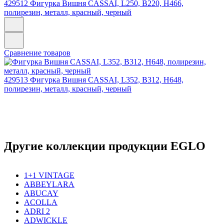
429512
Фигурка Вишня CASSAI, L250, B220, H466,
полирезин, металл, красный, черный
Сравнение товаров
429513
Фигурка Вишня CASSAI, L352, B312, H648,
полирезин, металл, красный, черный
Другие коллекции продукции EGLO
1+1 VINTAGE
ABBEYLARA
ABUCAY
ACOLLA
ADRI 2
ADWICKLE