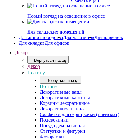
Скачать в pdf
Новый взгляд на освещение в офисе
Для складских помещений
Для животноводства
Для магазинов
Для парковок
Для складов
Для офисов
Декор
Вернуться назад
Декор
По типу
Вернуться назад
По типу
Декоративные вазы
Декоративные картины
Корзины декоративные
Декоративное панно
Салфетки для сервировки (плейсмат)
Подсвечники
Посуда декоративная
Статуэтки и фигурки
Фоторамки