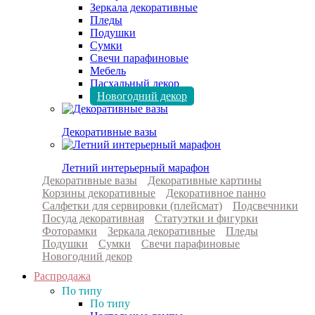
Зеркала декоративные
Пледы
Подушки
Сумки
Свечи парафиновые
Мебель
Пасхальный декор
Новогодний декор
Декоративные вазы
Летний интерьерный марафон
Декоративные вазы
Декоративные картины
Корзины декоративные
Декоративное панно
Салфетки для сервировки (плейсмат)
Подсвечники
Посуда декоративная
Статуэтки и фигурки
Фоторамки
Зеркала декоративные
Пледы
Подушки
Сумки
Свечи парафиновые
Новогодний декор
Распродажа
По типу
По типу