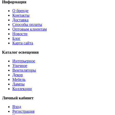
Информация
AMBATOBE
AMBILOBE
О бренде
AMBONDRONA
Контакты
AMBORIALA
Доставка
AMEZAGA
Способы оплаты
AMOATSY
Оптовым клиентам
AMPITABE
Новости
AMSFIELD 1
Блог
ANDASIBE
Карта сайта
ANJABE
ANKAREFO
Каталог освещения
ANTELAO
ANTIPOLO
Интерьерное
ANWICK
Уличное
ANWICK 1
Вентиляторы
ANZINO
Декор
APRICALE
Мебель
ARACENA
Лампы
ARANGONA
Коллекции
ARANZOLA
ARENALES
Личный кабинет
ARGOLIS 2
ARISCANI
Вход
ARISCANI 2
Регистрация
ARNHEM