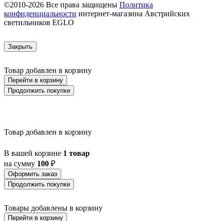
©2010-2026 Все права защищены
Политика
AUSTELL
конфиденциальности
интернет-магазина Австрийских
AZAR 60
светильников EGLO
AZBARREN
BABIRIK
BAILRIGG
Закрыть
BALEZZE
BALIGIAN
Товар добавлен в корзину
BALIGUIAN
BALLINA
Перейти в корзину
BALMAHA
Продолжить покупки
BALNARIO
BALOISH
BAMPTON
BANI
Товар добавлен в корзину
BARBOTTO
BARI 1
BARI-M
В вашей корзине
1 товар
BARNSTAPLE
на сумму
100
₽
BASALGO 1
Оформить заказ
BASILANO
Продолжить покупки
BASILDON
BATABANO
BATALLAS
Товары добавлены в корзину
BAZELY
Перейти в корзину