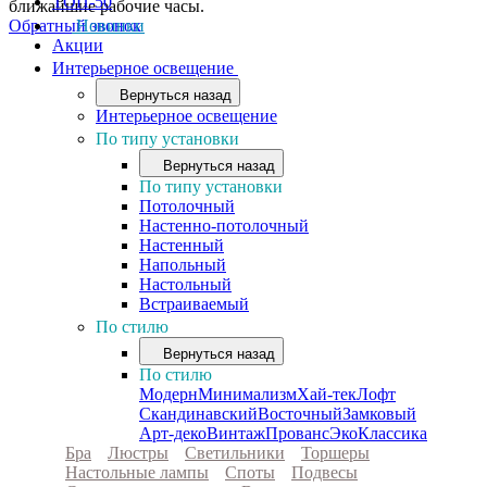
ТОП-50
ближайшие рабочие часы.
Обратный звонок
Новинки
Акции
Интерьерное освещение
Вернуться назад
Интерьерное освещение
По типу установки
Вернуться назад
По типу установки
Потолочный
Настенно-потолочный
Настенный
Напольный
Настольный
Встраиваемый
По стилю
Вернуться назад
По стилю
Модерн
Минимализм
Хай-тек
Лофт
Скандинавский
Восточный
Замковый
Арт-деко
Винтаж
Прованс
Эко
Классика
Бра
Люстры
Светильники
Торшеры
Настольные лампы
Споты
Подвесы