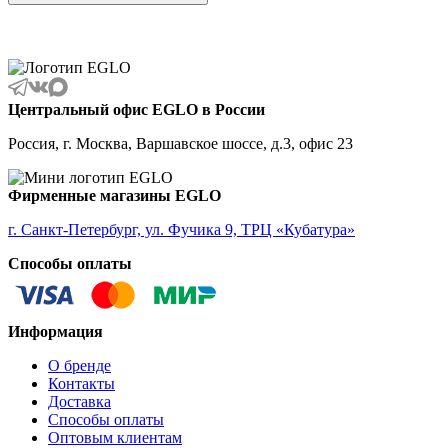
ALBARINO
ALBARIZA
ALBAVILLA
ALCUDIA
ALDERNEY
ALMANZORA
Центральный офис EGLO в России
ALMEIDA
ALMEIDA 2
Россия, г. Москва, Варшавское шоссе, д.3, офис 23
ALMONTE
ALMUDAINA
ALOBRASE
Фирменные магазины EGLO
ALORIA
ALSAGER
г. Санкт-Петербург, ул. Фучика 9, ТРЦ «Кубатура»
ALTAMIRA
Способы оплаты
ALVEZ
AMADORA
AMAKUSA
AMBALABE
Информация
AMBATOBE
AMBILOBE
О бренде
AMBONDRONA
Контакты
AMBORIALA
Доставка
AMEZAGA
Способы оплаты
AMOATSY
Оптовым клиентам
AMPITABE