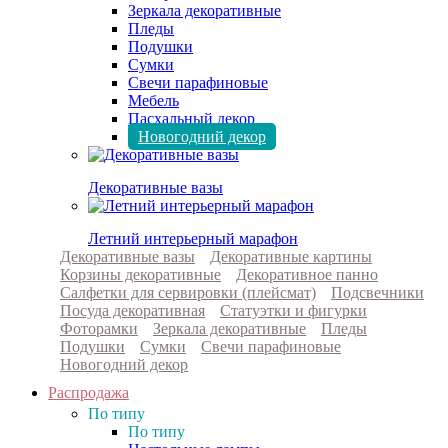
Зеркала декоративные
Пледы
Подушки
Сумки
Свечи парафиновые
Мебель
Пасхальный декор
Новогодний декор
Декоративные вазы
Летний интерьерный марафон
Декоративные вазы
Декоративные картины
Корзины декоративные
Декоративное панно
Салфетки для сервировки (плейсмат)
Подсвечники
Посуда декоративная
Статуэтки и фигурки
Фоторамки
Зеркала декоративные
Пледы
Подушки
Сумки
Свечи парафиновые
Новогодний декор
Распродажа
По типу
По типу