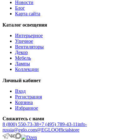
Новости
AMSFIELD 1
Блог
ANDASIBE
Карта сайта
ANJABE
ANKAREFO
Каталог освещения
ANTELAO
ANTIPOLO
Интерьерное
ANWICK
Уличное
ANWICK 1
Вентиляторы
ANZINO
Декор
APRICALE
Мебель
ARACENA
Лампы
ARANGONA
Коллекции
ARANZOLA
ARENALES
Личный кабинет
ARGOLIS 2
ARISCANI
Вход
ARISCANI 2
Регистрация
ARNHEM
Корзина
ARRECIFE
Избранное
ARTANA
ASBY
Свяжитесь с нами
ASINDRO
8 (800) 550-73-38
+7 (495) 789-43-11
info-
ATOLLARI
russia@eglo.com
@EGLOOfficialstore
AULIYE
AUROTONELLO