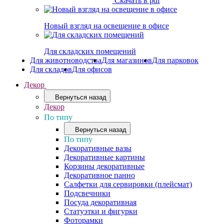
Скачать в pdf
Новый взгляд на освещение в офисе
Для складских помещений
Для животноводства
Для магазинов
Для парковок
Для складов
Для офисов
Декор
Вернуться назад
Декор
По типу
Вернуться назад
По типу
Декоративные вазы
Декоративные картины
Корзины декоративные
Декоративное панно
Салфетки для сервировки (плейсмат)
Подсвечники
Посуда декоративная
Статуэтки и фигурки
Фоторамки