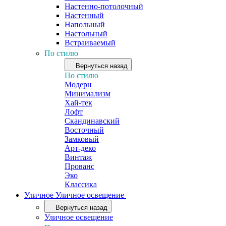
Настенно-потолочный
Настенный
Напольный
Настольный
Встраиваемый
По стилю
Вернуться назад
По стилю
Модерн
Минимализм
Хай-тек
Лофт
Скандинавский
Восточный
Замковый
Арт-деко
Винтаж
Прованс
Эко
Классика
Уличное
Уличное освещение
Вернуться назад
Уличное освещение