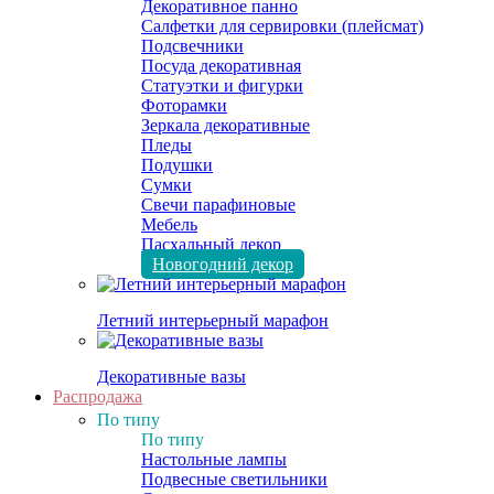
Декоративное панно
Салфетки для сервировки (плейсмат)
Подсвечники
Посуда декоративная
Статуэтки и фигурки
Фоторамки
Зеркала декоративные
Пледы
Подушки
Сумки
Свечи парафиновые
Мебель
Пасхальный декор
Новогодний декор
Летний интерьерный марафон
Декоративные вазы
Распродажа
По типу
По типу
Настольные лампы
Подвесные светильники