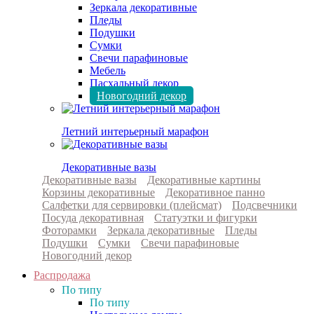
Зеркала декоративные
Пледы
Подушки
Сумки
Свечи парафиновые
Мебель
Пасхальный декор
Новогодний декор
Летний интерьерный марафон
Декоративные вазы
Декоративные вазы
Декоративные картины
Корзины декоративные
Декоративное панно
Салфетки для сервировки (плейсмат)
Подсвечники
Посуда декоративная
Статуэтки и фигурки
Фоторамки
Зеркала декоративные
Пледы
Подушки
Сумки
Свечи парафиновые
Новогодний декор
Распродажа
По типу
По типу