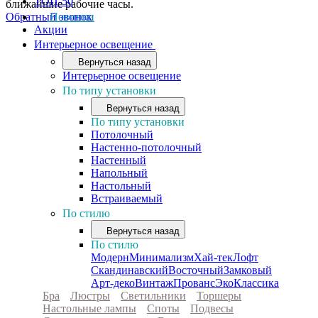
ТОП-50
ближайшие рабочие часы.
Обратный звонок
Новинки
Акции
Интерьерное освещение
Вернуться назад
Интерьерное освещение
По типу установки
Вернуться назад
По типу установки
Потолочный
Настенно-потолочный
Настенный
Напольный
Настольный
Встраиваемый
По стилю
Вернуться назад
По стилю
Модерн
Минимализм
Хай-тек
Лофт
Скандинавский
Восточный
Замковый
Арт-деко
Винтаж
Прованс
Эко
Классика
Бра
Люстры
Светильники
Торшеры
Настольные лампы
Споты
Подвесы