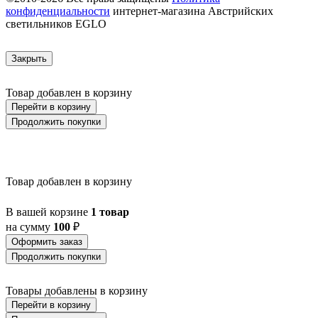
конфиденциальности
интернет-магазина Австрийских
AUROTONELLO
светильников EGLO
AUSTELL
AZAR 60
AZBARREN
Закрыть
BABIRIK
BAILRIGG
BALEZZE
Товар добавлен в корзину
BALIGIAN
Перейти в корзину
BALIGUIAN
Продолжить покупки
BALLINA
BALMAHA
BALNARIO
BALOISH
BAMPTON
Товар добавлен в корзину
BANI
BARBOTTO
В вашей корзине
1 товар
BARI 1
на сумму
100
₽
BARI-M
BARNSTAPLE
Оформить заказ
BASALGO 1
Продолжить покупки
BASILANO
BASILDON
Товары добавлены в корзину
BATABANO
Перейти в корзину
BATALLAS