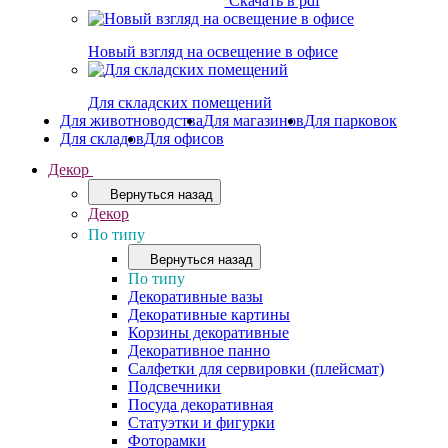
Скачать в pdf
Новый взгляд на освещение в офисе
Для складских помещений
Для животноводства
Для магазинов
Для парковок
Для складов
Для офисов
Декор
Вернуться назад
Декор
По типу
Вернуться назад
По типу
Декоративные вазы
Декоративные картины
Корзины декоративные
Декоративное панно
Салфетки для сервировки (плейсмат)
Подсвечники
Посуда декоративная
Статуэтки и фигурки
Фоторамки