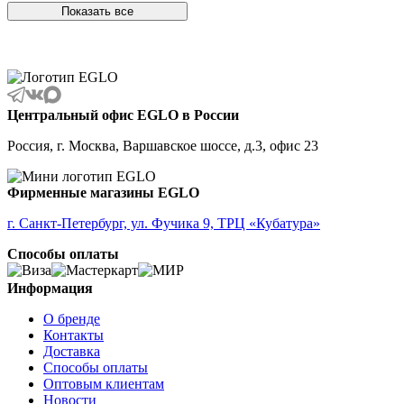
ALBARACCIN
Показать все
ALBARINO
ALBARIZA
ALBAVILLA
ALCUDIA
ALDERNEY
ALMANZORA
Центральный офис EGLO в России
ALMEIDA
ALMEIDA 2
Россия, г. Москва, Варшавское шоссе, д.3, офис 23
ALMONTE
ALMUDAINA
ALOBRASE
Фирменные магазины EGLO
ALORIA
ALSAGER
г. Санкт-Петербург, ул. Фучика 9, ТРЦ «Кубатура»
ALTAMIRA
Способы оплаты
ALVEZ
AMADORA
AMAKUSA
Информация
AMBALABE
О бренде
AMBATOBE
Контакты
AMBILOBE
Доставка
AMBONDRONA
Способы оплаты
AMBORIALA
Оптовым клиентам
AMEZAGA
Новости
AMOATSY