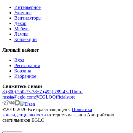
ANTIPOLO
Интерьерное
ANWICK
Уличное
ANWICK 1
Вентиляторы
ANZINO
Декор
APRICALE
Мебель
ARACENA
Лампы
ARANGONA
Коллекции
ARANZOLA
ARENALES
Личный кабинет
ARGOLIS 2
ARISCANI
Вход
ARISCANI 2
Регистрация
ARNHEM
Корзина
ARRECIFE
Избранное
ARTANA
ASBY
Свяжитесь с нами
ASINDRO
8 (800) 550-73-38
+7 (495) 789-43-11
info-
ATOLLARI
russia@eglo.com
@EGLOOfficialstore
AULIYE
AUROTONELLO
©2010-2026 Все права защищены
Политика
AUSTELL
конфиденциальности
интернет-магазина Австрийских
AZBARREN
светильников EGLO
BABIRIK
BAILRIGG
BALEZZE