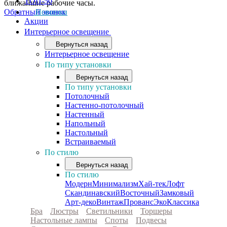
ТОП-50
ближайшие рабочие часы.
Обратный звонок
Новинки
Акции
Интерьерное освещение
Вернуться назад
Интерьерное освещение
По типу установки
Вернуться назад
По типу установки
Потолочный
Настенно-потолочный
Настенный
Напольный
Настольный
Встраиваемый
По стилю
Вернуться назад
По стилю
Модерн
Минимализм
Хай-тек
Лофт
Скандинавский
Восточный
Замковый
Арт-деко
Винтаж
Прованс
Эко
Классика
Бра
Люстры
Светильники
Торшеры
Настольные лампы
Споты
Подвесы