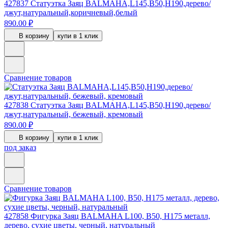
427837
Статуэтка Заяц BALMAHA,L145,B50,H190,дерево/
джут,натуральный,коричневый,белый
890.00 ₽
В корзину
купи в 1 клик
Сравнение товаров
427838
Статуэтка Заяц BALMAHA,L145,B50,H190,дерево/
джут,натуральный, бежевый, кремовый
890.00 ₽
В корзину
купи в 1 клик
под заказ
Сравнение товаров
427858
Фигурка Заяц BALMAHA L100, B50, H175 металл,
дерево, сухие цветы, черный, натуральный