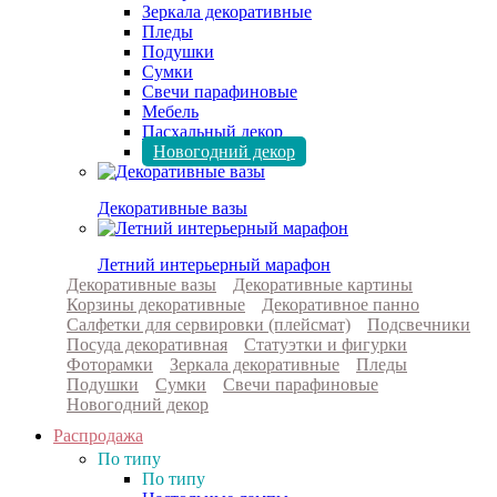
Зеркала декоративные
Пледы
Подушки
Сумки
Свечи парафиновые
Мебель
Пасхальный декор
Новогодний декор
Декоративные вазы
Летний интерьерный марафон
Декоративные вазы
Декоративные картины
Корзины декоративные
Декоративное панно
Салфетки для сервировки (плейсмат)
Подсвечники
Посуда декоративная
Статуэтки и фигурки
Фоторамки
Зеркала декоративные
Пледы
Подушки
Сумки
Свечи парафиновые
Новогодний декор
Распродажа
По типу
По типу