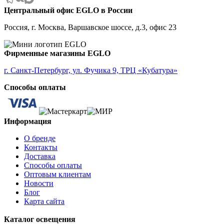
ALMANZORA
Центральный офис EGLO в России
ALMEIDA
ALMEIDA 2
Россия, г. Москва, Варшавское шоссе, д.3, офис 23
ALMONTE
ALMUDAINA
ALOBRASE
Фирменные магазины EGLO
ALORIA
ALSAGER
г. Санкт-Петербург, ул. Фучика 9, ТРЦ «Кубатура»
ALTAMIRA
Способы оплаты
ALVEZ
AMADORA
AMAKUSA
AMBALABE
Информация
AMBATOBE
AMBILOBE
О бренде
AMBONDRONA
Контакты
AMBORIALA
Доставка
AMEZAGA
Способы оплаты
AMOATSY
Оптовым клиентам
AMPITABE
Новости
AMSFIELD 1
Блог
ANDASIBE
Карта сайта
ANJABE
ANKAREFO
Каталог освещения
ANTELAO