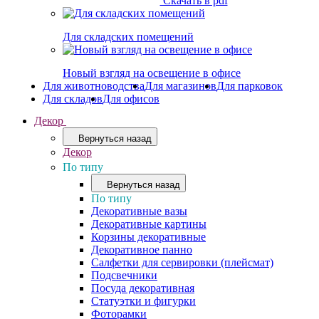
Скачать в pdf
Для складских помещений
Новый взгляд на освещение в офисе
Для животноводства
Для магазинов
Для парковок
Для складов
Для офисов
Декор
Вернуться назад
Декор
По типу
Вернуться назад
По типу
Декоративные вазы
Декоративные картины
Корзины декоративные
Декоративное панно
Салфетки для сервировки (плейсмат)
Подсвечники
Посуда декоративная
Статуэтки и фигурки
Фоторамки