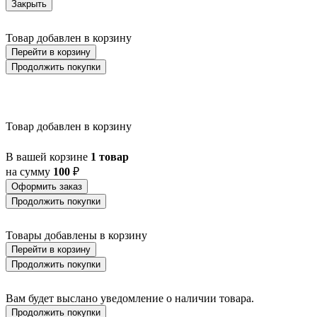
Закрыть
BALIGIAN
BALIGUIAN
Товар добавлен в корзину
BALLINA
BALMAHA
Перейти в корзину
BALNARIO
Продолжить покупки
BALOISH
BAMPTON
BANI
BARBOTTO
Товар добавлен в корзину
BARI 1
BARI-M
BARNSTAPLE
В вашей корзине
1 товар
BASALGO 1
на сумму
100
₽
BASILANO
Оформить заказ
BASILDON
Продолжить покупки
BATABANO
BATALLAS
BAZELY
Товары добавлены в корзину
BELCREDA
Перейти в корзину
BELESAR
Продолжить покупки
BELESER
BELLARIVA 3
BELLIZZI
Вам будет выслано уведомление о наличии товара.
BELLSHILL
Продолжить покупки