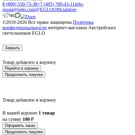
ASINDRO
8 (800) 550-73-38
+7 (495) 789-43-11
info-
ATOLLARI
russia@eglo.com
@EGLOOfficialstore
AULIYE
AUROTONELLO
©2010-2026 Все права защищены
Политика
AUSTELL
конфиденциальности
интернет-магазина Австрийских
AZBARREN
светильников EGLO
BABIRIK
BAILRIGG
BALEZZE
Закрыть
BALIGIAN
BALIGUIAN
Товар добавлен в корзину
BALLINA
BALMAHA
Перейти в корзину
BALNARIO
Продолжить покупки
BALOISH
BAMPTON
BANI
BARBOTTO
Товар добавлен в корзину
BARI 1
BARI-M
BARNSTAPLE
В вашей корзине
1 товар
BASALGO 1
на сумму
100
₽
BASILANO
Оформить заказ
BASILDON
Продолжить покупки
BATABANO