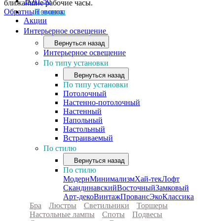
ТОП-50
ближайшие рабочие часы.
Обратный звонок
Новинки
Акции
Интерьерное освещение
Вернуться назад
Интерьерное освещение
По типу установки
Вернуться назад
По типу установки
Потолочный
Настенно-потолочный
Настенный
Напольный
Настольный
Встраиваемый
По стилю
Вернуться назад
По стилю
Модерн
Минимализм
Хай-тек
Лофт
Скандинавский
Восточный
Замковый
Арт-деко
Винтаж
Прованс
Эко
Классика
Бра
Люстры
Светильники
Торшеры
Настольные лампы
Споты
Подвесы