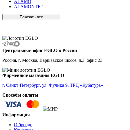
ALAMO
ALAMONTE 1
ALAMONTE SMOKE
ALBARACCIN
Показать все
ALBARINO
ALBARIZA
ALBAVILLA
ALCUDIA
ALDERNEY
ALMANZORA
Центральный офис EGLO в России
ALMEIDA
ALMEIDA 2
Россия, г. Москва, Варшавское шоссе, д.3, офис 23
ALMONTE
ALMUDAINA
ALOBRASE
Фирменные магазины EGLO
ALORIA
ALSAGER
г. Санкт-Петербург, ул. Фучика 9, ТРЦ «Кубатура»
ALTAMIRA
Способы оплаты
ALVEZ
AMADORA
AMAKUSA
AMBALABE
Информация
AMBATOBE
AMBILOBE
О бренде
AMBONDRONA
Контакты