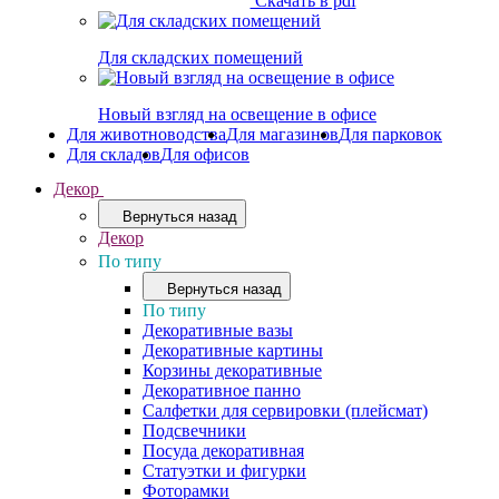
Скачать в pdf
Для складских помещений
Новый взгляд на освещение в офисе
Для животноводства
Для магазинов
Для парковок
Для складов
Для офисов
Декор
Вернуться назад
Декор
По типу
Вернуться назад
По типу
Декоративные вазы
Декоративные картины
Корзины декоративные
Декоративное панно
Салфетки для сервировки (плейсмат)
Подсвечники
Посуда декоративная
Статуэтки и фигурки
Фоторамки