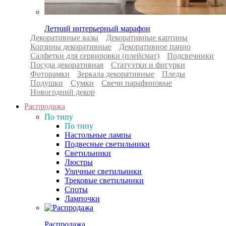
Летний интерьерный марафон
Декоративные вазы
Декоративные картины
Корзины декоративные
Декоративное панно
Салфетки для сервировки (плейсмат)
Подсвечники
Посуда декоративная
Статуэтки и фигурки
Фоторамки
Зеркала декоративные
Пледы
Подушки
Сумки
Свечи парафиновые
Новогодний декор
Распродажа
По типу
По типу
Настольные лампы
Подвесные светильники
Светильники
Люстры
Уличные светильники
Трековые светильники
Споты
Лампочки
Распродажа