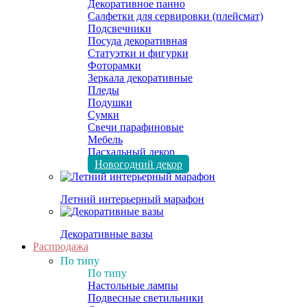
Декоративное панно
Салфетки для сервировки (плейсмат)
Подсвечники
Посуда декоративная
Статуэтки и фигурки
Фоторамки
Зеркала декоративные
Пледы
Подушки
Сумки
Свечи парафиновые
Мебель
Пасхальный декор
Новогодний декор
Летний интерьерный марафон
Декоративные вазы
Распродажа
По типу
По типу
Настольные лампы
Подвесные светильники