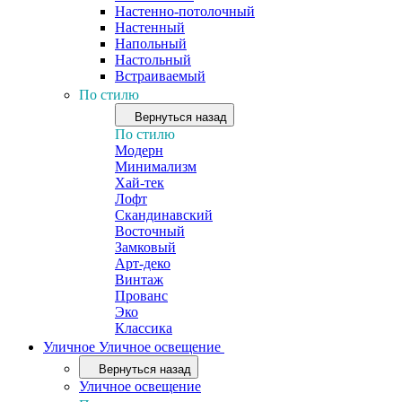
Настенно-потолочный
Настенный
Напольный
Настольный
Встраиваемый
По стилю
Вернуться назад
По стилю
Модерн
Минимализм
Хай-тек
Лофт
Скандинавский
Восточный
Замковый
Арт-деко
Винтаж
Прованс
Эко
Классика
Уличное
Уличное освещение
Вернуться назад
Уличное освещение