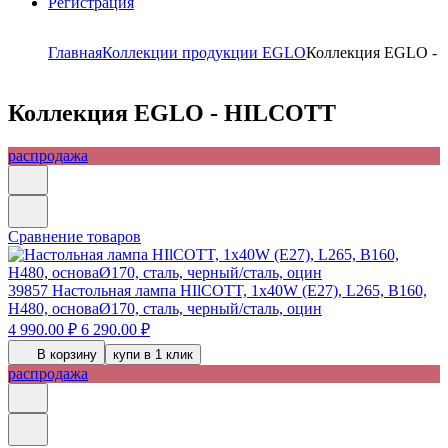
Регистрация
Главная
Коллекции продукции EGLO
Коллекция EGLO -
Коллекция EGLO - HILCOTT
распродажа
Сравнение товаров
39857
Настольная лампа HIlCOTT, 1х40W (E27), L265, B160,
H480, основаØ170, сталь, черный/сталь, оцин
4 990.00 ₽
6 290.00 ₽
В корзину
купи в 1 клик
распродажа