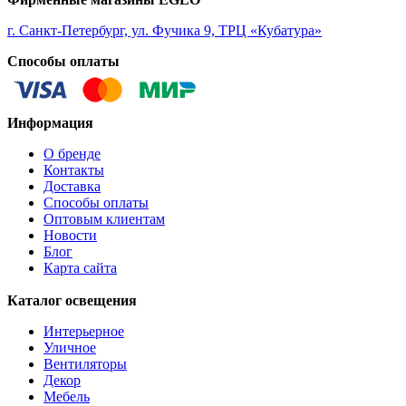
ALORIA
ALSAGER
г. Санкт-Петербург, ул. Фучика 9, ТРЦ «Кубатура»
ALTAMIRA
Способы оплаты
ALVEZ
AMADORA
AMAKUSA
AMBALABE
Информация
AMBATOBE
AMBILOBE
О бренде
AMBONDRONA
Контакты
AMBORIALA
Доставка
AMEZAGA
Способы оплаты
AMOATSY
Оптовым клиентам
AMPITABE
Новости
AMSFIELD 1
Блог
ANDASIBE
Карта сайта
ANJABE
ANKAREFO
Каталог освещения
ANTELAO
ANTIPOLO
Интерьерное
ANWICK
Уличное
ANWICK 1
Вентиляторы
ANZINO
Декор
APRICALE
Мебель
ARACENA