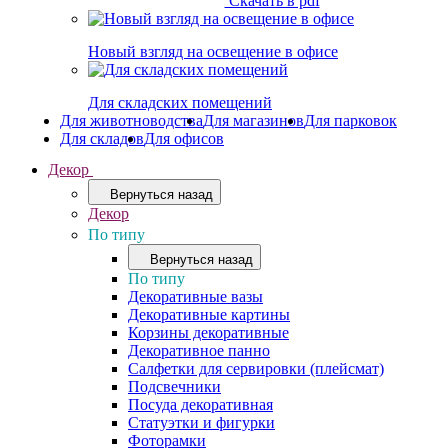
Скачать в pdf
Новый взгляд на освещение в офисе
Для складских помещений
Для животноводства
Для магазинов
Для парковок
Для складов
Для офисов
Декор
Вернуться назад
Декор
По типу
Вернуться назад
По типу
Декоративные вазы
Декоративные картины
Корзины декоративные
Декоративное панно
Салфетки для сервировки (плейсмат)
Подсвечники
Посуда декоративная
Статуэтки и фигурки
Фоторамки