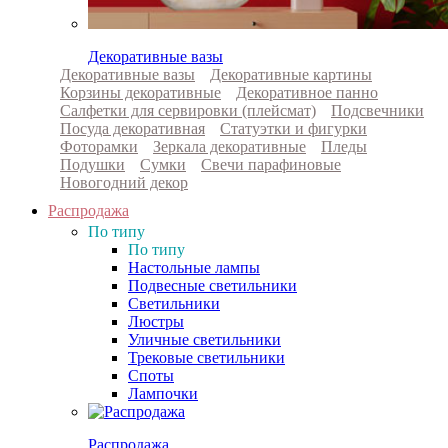
Декоративные вазы
Декоративные вазы
Декоративные картины
Корзины декоративные
Декоративное панно
Салфетки для сервировки (плейсмат)
Подсвечники
Посуда декоративная
Статуэтки и фигурки
Фоторамки
Зеркала декоративные
Пледы
Подушки
Сумки
Свечи парафиновые
Новогодний декор
Распродажа
По типу
По типу
Настольные лампы
Подвесные светильники
Светильники
Люстры
Уличные светильники
Трековые светильники
Споты
Лампочки
Распродажа