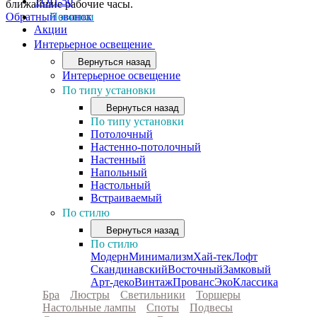
ТОП-50
ближайшие рабочие часы.
Обратный звонок
Новинки
Акции
Интерьерное освещение
Вернуться назад
Интерьерное освещение
По типу установки
Вернуться назад
По типу установки
Потолочный
Настенно-потолочный
Настенный
Напольный
Настольный
Встраиваемый
По стилю
Вернуться назад
По стилю
Модерн
Минимализм
Хай-тек
Лофт
Скандинавский
Восточный
Замковый
Арт-деко
Винтаж
Прованс
Эко
Классика
Бра
Люстры
Светильники
Торшеры
Настольные лампы
Споты
Подвесы