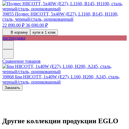
39855
Подвес HIlCOTT, 5х40W (E27), L1160, B145, H1100,
сталь, черный/сталь, оцинкованный
22 890.00 ₽
36 690.00 ₽
В корзину
купи в 1 клик
распродажа
Сравнение товаров
39868
Бра HIlCOTT, 1х40W (E27), L160, H200, А245, сталь,
черный/сталь, оцинкованный
Заказать
Другие коллекции продукции EGLO