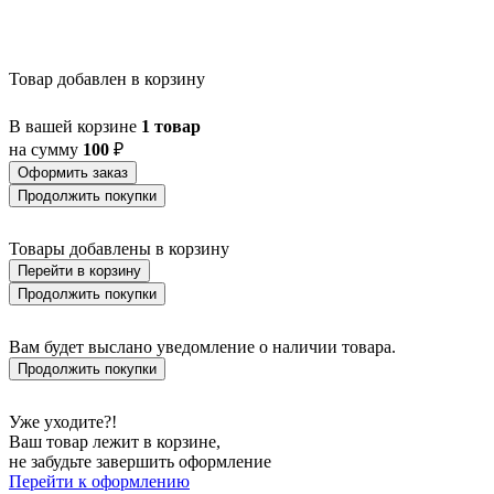
BALNARIO
BALOISH
BAMPTON
BANI
Товар добавлен в корзину
BARBOTTO
BARI 1
BARI-M
В вашей корзине
1 товар
BARNSTAPLE
на сумму
100
₽
BASALGO 1
Оформить заказ
BASILANO
Продолжить покупки
BASILDON
BATABANO
BATALLAS
Товары добавлены в корзину
BAZELY
Перейти в корзину
BELCREDA
Продолжить покупки
BELESAR
BELESER
BELLARIVA 3
Вам будет выслано уведомление о наличии товара.
BELLIZZI
Продолжить покупки
BELLSHILL
BELSIANA 1
BENARIBA
Уже уходите?!
BERHALA
Ваш товар лежит в корзине,
BERNABETA
не забудьте завершить оформление
BERNABETTA
Перейти к оформлению