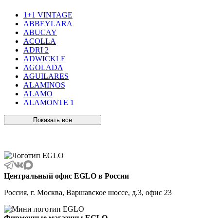
1+1 VINTAGE
ABBEYLARA
ABUCAY
ACOLLA
ADRI 2
ADWICKLE
AGOLADA
AGUILARES
ALAMINOS
ALAMO
ALAMONTE 1
ALAMONTE SMOKE
ALBARACCIN
Показать все
ALBARINO
ALBARIZA
ALBAVILLA
ALCUDIA
ALDERNEY
ALMANZORA
Центральный офис EGLO в России
ALMEIDA
ALMEIDA 2
Россия, г. Москва, Варшавское шоссе, д.3, офис 23
ALMONTE
ALMUDAINA
ALOBRASE
Фирменные магазины EGLO