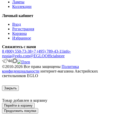
Лампы
ARANGONA
Коллекции
ARANZOLA
ARENALES
Личный кабинет
ARGOLIS 2
ARISCANI
Вход
ARISCANI 2
Регистрация
ARNHEM
Корзина
ARRECIFE
Избранное
ARTANA
ASBY
Свяжитесь с нами
ASINDRO
8 (800) 550-73-38
+7 (495) 789-43-11
info-
ATOLLARI
russia@eglo.com
@EGLOOfficialstore
AULIYE
AUROTONELLO
©2010-2026 Все права защищены
Политика
AUSTELL
конфиденциальности
интернет-магазина Австрийских
AZAR 60
светильников EGLO
AZBARREN
BABIRIK
BAILRIGG
Закрыть
BALEZZE
BALIGIAN
Товар добавлен в корзину
BALIGUIAN
BALLINA
Перейти в корзину
BALMAHA
Продолжить покупки