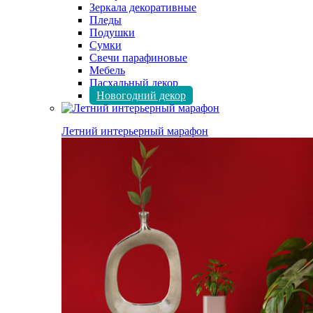
Зеркала декоративные
Пледы
Подушки
Сумки
Свечи парафиновые
Мебель
Пасхальный декор
Новогодний декор
Летний интерьерный марафон