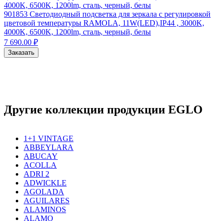
901853
Светодиодный подсветка для зеркала с регулировкой
цветовой температуры RAMOLA, 11W(LED),IP44 , 3000K,
4000K, 6500K, 1200lm, сталь, черный, белы
7 690.00 ₽
Заказать
Другие коллекции продукции EGLO
1+1 VINTAGE
ABBEYLARA
ABUCAY
ACOLLA
ADRI 2
ADWICKLE
AGOLADA
AGUILARES
ALAMINOS
ALAMO