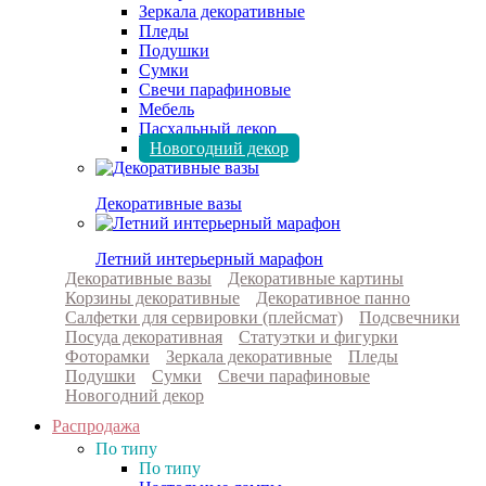
Зеркала декоративные
Пледы
Подушки
Сумки
Свечи парафиновые
Мебель
Пасхальный декор
Новогодний декор
Декоративные вазы
Летний интерьерный марафон
Декоративные вазы
Декоративные картины
Корзины декоративные
Декоративное панно
Салфетки для сервировки (плейсмат)
Подсвечники
Посуда декоративная
Статуэтки и фигурки
Фоторамки
Зеркала декоративные
Пледы
Подушки
Сумки
Свечи парафиновые
Новогодний декор
Распродажа
По типу
По типу