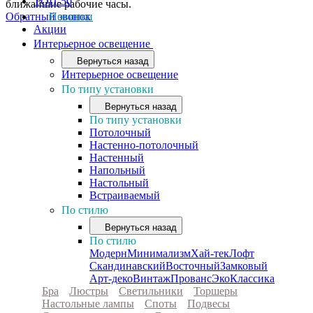
ТОП-50
ближайшие рабочие часы.
Обратный звонок
Новинки
Акции
Интерьерное освещение
Вернуться назад
Интерьерное освещение
По типу установки
Вернуться назад
По типу установки
Потолочный
Настенно-потолочный
Настенный
Напольный
Настольный
Встраиваемый
По стилю
Вернуться назад
По стилю
Модерн
Минимализм
Хай-тек
Лофт
Скандинавский
Восточный
Замковый
Арт-деко
Винтаж
Прованс
Эко
Классика
Бра
Люстры
Светильники
Торшеры
Настольные лампы
Споты
Подвесы