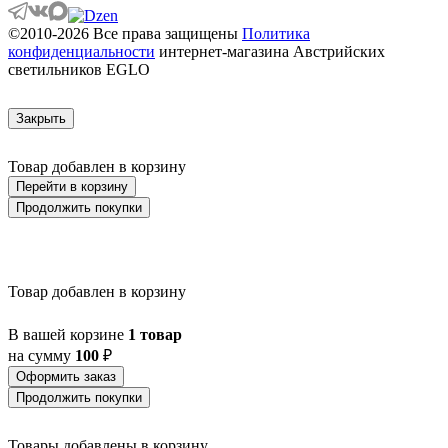
ATOLLARI
©2010-2026 Все права защищены
Политика
AULIYE
конфиденциальности
интернет-магазина Австрийских
AUROTONELLO
светильников EGLO
AUSTELL
AZAR 60
AZBARREN
Закрыть
BABIRIK
BAILRIGG
BALEZZE
Товар добавлен в корзину
BALIGIAN
Перейти в корзину
BALIGUIAN
Продолжить покупки
BALLINA
BALMAHA
BALNARIO
BALOISH
BAMPTON
Товар добавлен в корзину
BANI
BARBOTTO
В вашей корзине
1 товар
BARI 1
на сумму
100
₽
BARI-M
BARNSTAPLE
Оформить заказ
BASALGO 1
Продолжить покупки
BASILANO
BASILDON
Товары добавлены в корзину