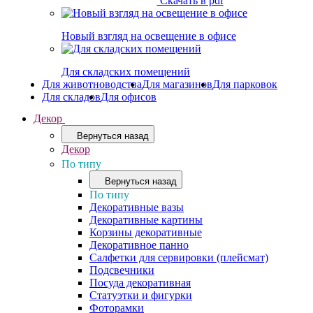
Скачать в pdf
Новый взгляд на освещение в офисе
Для складских помещений
Для животноводства
Для магазинов
Для парковок
Для складов
Для офисов
Декор
Вернуться назад
Декор
По типу
Вернуться назад
По типу
Декоративные вазы
Декоративные картины
Корзины декоративные
Декоративное панно
Салфетки для сервировки (плейсмат)
Подсвечники
Посуда декоративная
Статуэтки и фигурки
Фоторамки