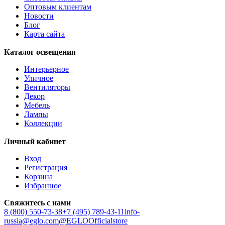
Оптовым клиентам
AMEZAGA
Новости
AMOATSY
Блог
AMPITABE
Карта сайта
AMSFIELD 1
ANDASIBE
Каталог освещения
ANJABE
ANKAREFO
Интерьерное
ANTELAO
Уличное
ANTIPOLO
Вентиляторы
ANWICK
Декор
ANWICK 1
Мебель
ANZINO
Лампы
APRICALE
Коллекции
ARACENA
ARANGONA
Личный кабинет
ARANZOLA
ARENALES
Вход
ARGOLIS 2
Регистрация
ARISCANI
Корзина
ARISCANI 2
Избранное
ARNHEM
ARRECIFE
Свяжитесь с нами
ARTANA
8 (800) 550-73-38
+7 (495) 789-43-11
info-
ASBY
russia@eglo.com
@EGLOOfficialstore
ASINDRO