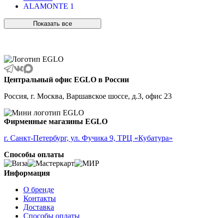
ALAMONTE 1
ALAMONTE SMOKE
ALBARACCIN
Показать все
ALBARINO
ALBARIZA
ALBAVILLA
ALCUDIA
ALDERNEY
ALMANZORA
Центральный офис EGLO в России
ALMEIDA
ALMEIDA 2
Россия, г. Москва, Варшавское шоссе, д.3, офис 23
ALMONTE
ALMUDAINA
ALOBRASE
Фирменные магазины EGLO
ALORIA
ALSAGER
г. Санкт-Петербург, ул. Фучика 9, ТРЦ «Кубатура»
ALTAMIRA
Способы оплаты
ALVEZ
AMADORA
AMAKUSA
Информация
AMBALABE
О бренде
AMBATOBE
Контакты
AMBILOBE
Доставка
AMBONDRONA
Способы оплаты
AMBORIALA