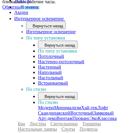
ТОП-50
ближайшие рабочие часы.
Обратный звонок
Новинки
Акции
Интерьерное освещение
Вернуться назад
Интерьерное освещение
По типу установки
Вернуться назад
По типу установки
Потолочный
Настенно-потолочный
Настенный
Напольный
Настольный
Встраиваемый
По стилю
Вернуться назад
По стилю
Модерн
Минимализм
Хай-тек
Лофт
Скандинавский
Восточный
Замковый
Арт-деко
Винтаж
Прованс
Эко
Классика
Бра
Люстры
Светильники
Торшеры
Настольные лампы
Споты
Подвесы