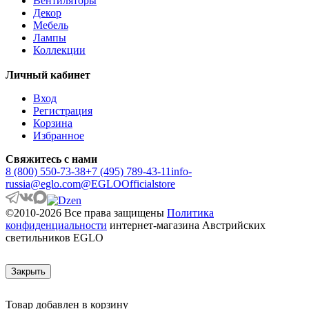
Вентиляторы
ANZINO
Декор
APRICALE
Мебель
ARACENA
Лампы
ARANGONA
Коллекции
ARANZOLA
ARENALES
Личный кабинет
ARGOLIS 2
ARISCANI
Вход
ARISCANI 2
Регистрация
ARNHEM
Корзина
ARRECIFE
Избранное
ARTANA
ASBY
Свяжитесь с нами
ASINDRO
8 (800) 550-73-38
+7 (495) 789-43-11
info-
ATOLLARI
russia@eglo.com
@EGLOOfficialstore
AULIYE
AUROTONELLO
©2010-2026 Все права защищены
Политика
AUSTELL
конфиденциальности
интернет-магазина Австрийских
AZAR 60
светильников EGLO
AZBARREN
BABIRIK
BAILRIGG
Закрыть
BALEZZE
BALIGIAN
Товар добавлен в корзину
BALIGUIAN