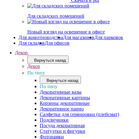
Скачать в pdf
Для складских помещений
Новый взгляд на освещение в офисе
Для животноводства
Для магазинов
Для парковок
Для складов
Для офисов
Декор
Вернуться назад
Декор
По типу
Вернуться назад
По типу
Декоративные вазы
Декоративные картины
Корзины декоративные
Декоративное панно
Салфетки для сервировки (плейсмат)
Подсвечники
Посуда декоративная
Статуэтки и фигурки
Фоторамки