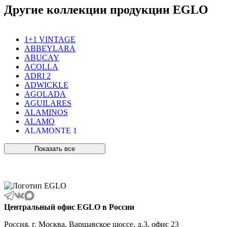
Другие коллекции продукции EGLO
1+1 VINTAGE
ABBEYLARA
ABUCAY
ACOLLA
ADRI 2
ADWICKLE
AGOLADA
AGUILARES
ALAMINOS
ALAMO
ALAMONTE 1
ALAMONTE SMOKE
ALBARACCIN
Показать все
ALBARINO
ALBARIZA
ALBAVILLA
ALCUDIA
ALDERNEY
ALMANZORA
Центральный офис EGLO в России
ALMEIDA
ALMEIDA 2
Россия, г. Москва, Варшавское шоссе, д.3, офис 23