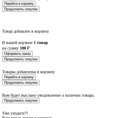
BALLINA
Перейти в корзину
BALMAHA
Продолжить покупки
BALNARIO
BALOISH
BAMPTON
BANI
Товар добавлен в корзину
BARBOTTO
BARI 1
BARI-M
В вашей корзине
1 товар
BARNSTAPLE
на сумму
100
₽
BASALGO 1
Оформить заказ
BASILANO
Продолжить покупки
BASILDON
BATABANO
BATALLAS
Товары добавлены в корзину
BAZELY
Перейти в корзину
BELCREDA
Продолжить покупки
BELESAR
BELESER
BELLARIVA 3
Вам будет выслано уведомление о наличии товара.
BELLIZZI
Продолжить покупки
BELLSHILL
BELSIANA 1
BENARIBA
Уже уходите?!
BERHALA
Ваш товар лежит в корзине,