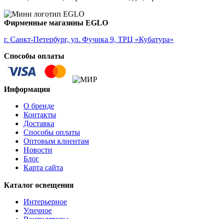
ALMONTE
ALMUDAINA
ALOBRASE
Фирменные магазины EGLO
ALORIA
ALSAGER
г. Санкт-Петербург, ул. Фучика 9, ТРЦ «Кубатура»
ALTAMIRA
Способы оплаты
ALVEZ
AMADORA
AMAKUSA
AMBALABE
Информация
AMBATOBE
AMBILOBE
О бренде
AMBONDRONA
Контакты
AMBORIALA
Доставка
AMEZAGA
Способы оплаты
AMOATSY
Оптовым клиентам
AMPITABE
Новости
AMSFIELD 1
Блог
ANDASIBE
Карта сайта
ANJABE
ANKAREFO
Каталог освещения
ANTELAO
ANTIPOLO
Интерьерное
ANWICK
Уличное
ANWICK 1