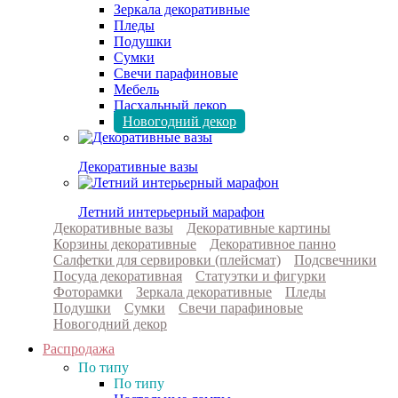
Зеркала декоративные
Пледы
Подушки
Сумки
Свечи парафиновые
Мебель
Пасхальный декор
Новогодний декор
Декоративные вазы
Летний интерьерный марафон
Декоративные вазы
Декоративные картины
Корзины декоративные
Декоративное панно
Салфетки для сервировки (плейсмат)
Подсвечники
Посуда декоративная
Статуэтки и фигурки
Фоторамки
Зеркала декоративные
Пледы
Подушки
Сумки
Свечи парафиновые
Новогодний декор
Распродажа
По типу
По типу