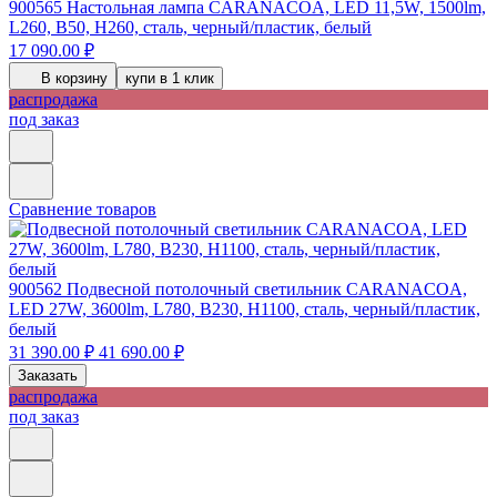
900565
Настольная лампа CARANACOA, LED 11,5W, 1500lm,
L260, B50, H260, сталь, черный/пластик, белый
17 090.00 ₽
В корзину
купи в 1 клик
распродажа
под заказ
Сравнение товаров
900562
Подвесной потолочный светильник CARANACOA,
LED 27W, 3600lm, L780, B230, H1100, сталь, черный/пластик,
белый
31 390.00 ₽
41 690.00 ₽
Заказать
распродажа
под заказ