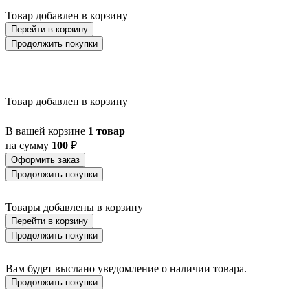
BALIGIAN
Товар добавлен в корзину
BALIGUIAN
BALLINA
Перейти в корзину
BALMAHA
Продолжить покупки
BALNARIO
BALOISH
BAMPTON
BANI
Товар добавлен в корзину
BARBOTTO
BARI 1
BARI-M
В вашей корзине
1 товар
BARNSTAPLE
на сумму
100
₽
BASALGO 1
Оформить заказ
BASILANO
Продолжить покупки
BASILDON
BATABANO
BATALLAS
Товары добавлены в корзину
BAZELY
Перейти в корзину
BELCREDA
Продолжить покупки
BELESAR
BELESER
BELLARIVA 3
Вам будет выслано уведомление о наличии товара.
BELLIZZI
Продолжить покупки
BELLSHILL
BELSIANA 1