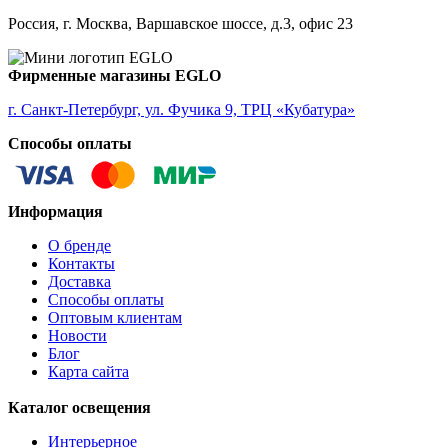
ALMEIDA
ALMEIDA 2
Россия, г. Москва, Варшавское шоссе, д.3, офис 23
ALMONTE
ALMUDAINA
ALOBRASE
Фирменные магазины EGLO
ALORIA
ALSAGER
г. Санкт-Петербург, ул. Фучика 9, ТРЦ «Кубатура»
ALTAMIRA
Способы оплаты
ALVEZ
AMADORA
AMAKUSA
AMBALABE
Информация
AMBATOBE
AMBILOBE
О бренде
AMBONDRONA
Контакты
AMBORIALA
Доставка
AMEZAGA
Способы оплаты
AMOATSY
Оптовым клиентам
AMPITABE
Новости
AMSFIELD 1
Блог
ANDASIBE
Карта сайта
ANJABE
ANKAREFO
Каталог освещения
ANTELAO
ANTIPOLO
Интерьерное