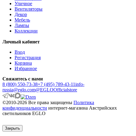
ANWICK
Уличное
ANWICK 1
Вентиляторы
ANZINO
Декор
APRICALE
Мебель
ARACENA
Лампы
ARANGONA
Коллекции
ARANZOLA
ARENALES
Личный кабинет
ARGOLIS 2
ARISCANI
Вход
ARISCANI 2
Регистрация
ARNHEM
Корзина
ARRECIFE
Избранное
ARTANA
ASBY
Свяжитесь с нами
ASINDRO
8 (800) 550-73-38
+7 (495) 789-43-11
info-
ATOLLARI
russia@eglo.com
@EGLOOfficialstore
AULIYE
AUROTONELLO
©2010-2026 Все права защищены
Политика
AUSTELL
конфиденциальности
интернет-магазина Австрийских
AZAR 60
светильников EGLO
AZBARREN
BABIRIK
BAILRIGG
Закрыть
BALEZZE