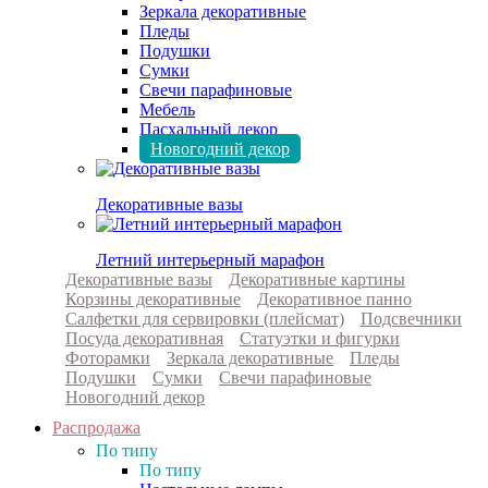
Зеркала декоративные
Пледы
Подушки
Сумки
Свечи парафиновые
Мебель
Пасхальный декор
Новогодний декор
Декоративные вазы
Летний интерьерный марафон
Декоративные вазы
Декоративные картины
Корзины декоративные
Декоративное панно
Салфетки для сервировки (плейсмат)
Подсвечники
Посуда декоративная
Статуэтки и фигурки
Фоторамки
Зеркала декоративные
Пледы
Подушки
Сумки
Свечи парафиновые
Новогодний декор
Распродажа
По типу
По типу