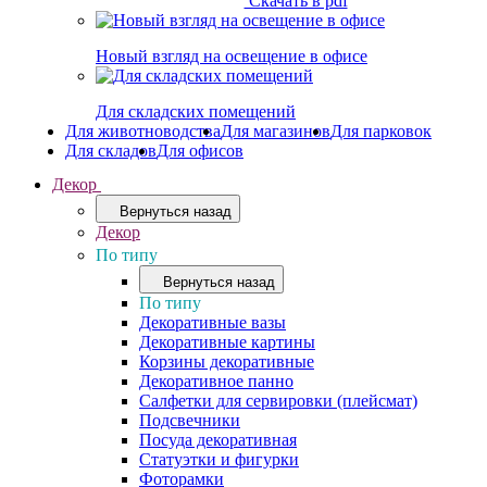
Скачать в pdf
Новый взгляд на освещение в офисе
Для складских помещений
Для животноводства
Для магазинов
Для парковок
Для складов
Для офисов
Декор
Вернуться назад
Декор
По типу
Вернуться назад
По типу
Декоративные вазы
Декоративные картины
Корзины декоративные
Декоративное панно
Салфетки для сервировки (плейсмат)
Подсвечники
Посуда декоративная
Статуэтки и фигурки
Фоторамки