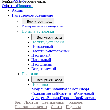
ТОП-50
ближайшие рабочие часы.
Обратный звонок
Новинки
Акции
Интерьерное освещение
Вернуться назад
Интерьерное освещение
По типу установки
Вернуться назад
По типу установки
Потолочный
Настенно-потолочный
Настенный
Напольный
Настольный
Встраиваемый
По стилю
Вернуться назад
По стилю
Модерн
Минимализм
Хай-тек
Лофт
Скандинавский
Восточный
Замковый
Арт-деко
Винтаж
Прованс
Эко
Классика
Бра
Люстры
Светильники
Торшеры
Настольные лампы
Споты
Подвесы