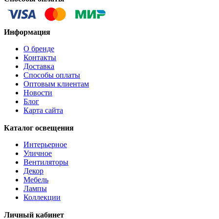
AMADORA
AMAKUSA
AMBALABE
Информация
AMBATOBE
AMBILOBE
О бренде
AMBONDRONA
Контакты
AMBORIALA
Доставка
AMEZAGA
Способы оплаты
AMOATSY
Оптовым клиентам
AMPITABE
Новости
AMSFIELD 1
Блог
ANDASIBE
Карта сайта
ANJABE
ANKAREFO
Каталог освещения
ANTELAO
ANTIPOLO
Интерьерное
ANWICK
Уличное
ANWICK 1
Вентиляторы
ANZINO
Декор
APRICALE
Мебель
ARACENA
Лампы
ARANGONA
Коллекции
ARANZOLA
ARENALES
Личный кабинет