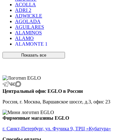
ACOLLA
ADRI 2
ADWICKLE
AGOLADA
AGUILARES
ALAMINOS
ALAMO
ALAMONTE 1
ALAMONTE SMOKE
ALBARACCIN
Показать все
ALBARINO
ALBARIZA
ALBAVILLA
ALCUDIA
ALDERNEY
ALMANZORA
Центральный офис EGLO в России
ALMEIDA
ALMEIDA 2
Россия, г. Москва, Варшавское шоссе, д.3, офис 23
ALMONTE
ALMUDAINA
ALOBRASE
Фирменные магазины EGLO
ALORIA
ALSAGER
г. Санкт-Петербург, ул. Фучика 9, ТРЦ «Кубатура»
ALTAMIRA
Способы оплаты
ALVEZ