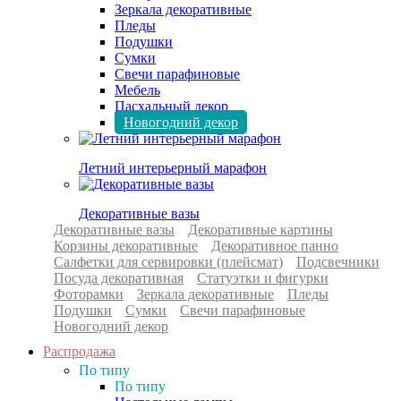
Зеркала декоративные
Пледы
Подушки
Сумки
Свечи парафиновые
Мебель
Пасхальный декор
Новогодний декор
Летний интерьерный марафон
Декоративные вазы
Декоративные вазы
Декоративные картины
Корзины декоративные
Декоративное панно
Салфетки для сервировки (плейсмат)
Подсвечники
Посуда декоративная
Статуэтки и фигурки
Фоторамки
Зеркала декоративные
Пледы
Подушки
Сумки
Свечи парафиновые
Новогодний декор
Распродажа
По типу
По типу