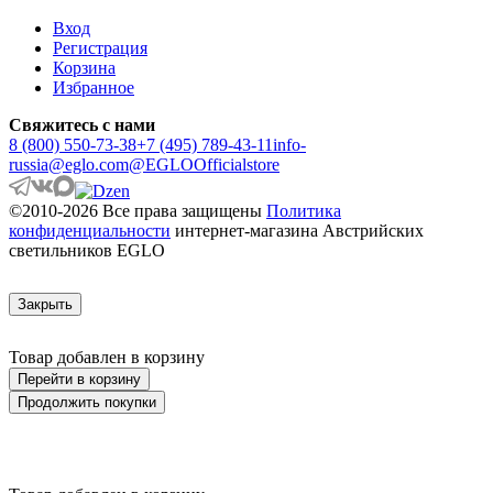
ARGOLIS 2
ARISCANI
Вход
ARISCANI 2
Регистрация
ARNHEM
Корзина
ARRECIFE
Избранное
ARTANA
ASBY
Свяжитесь с нами
ASINDRO
8 (800) 550-73-38
+7 (495) 789-43-11
info-
ATOLLARI
russia@eglo.com
@EGLOOfficialstore
AULIYE
AUROTONELLO
©2010-2026 Все права защищены
Политика
AUSTELL
конфиденциальности
интернет-магазина Австрийских
AZAR 60
светильников EGLO
AZBARREN
BABIRIK
BAILRIGG
Закрыть
BALEZZE
BALIGIAN
Товар добавлен в корзину
BALIGUIAN
BALLINA
Перейти в корзину
BALMAHA
Продолжить покупки
BALNARIO
BALOISH
BAMPTON
BANI