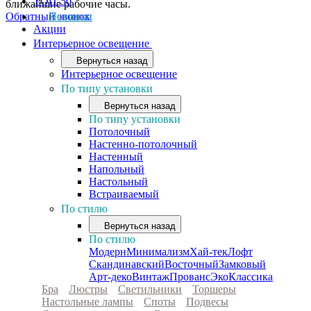
ТОП-50
ближайшие рабочие часы.
Обратный звонок
Новинки
Акции
Интерьерное освещение
Вернуться назад
Интерьерное освещение
По типу установки
Вернуться назад
По типу установки
Потолочный
Настенно-потолочный
Настенный
Напольный
Настольный
Встраиваемый
По стилю
Вернуться назад
По стилю
Модерн
Минимализм
Хай-тек
Лофт
Скандинавский
Восточный
Замковый
Арт-деко
Винтаж
Прованс
Эко
Классика
Бра
Люстры
Светильники
Торшеры
Настольные лампы
Споты
Подвесы