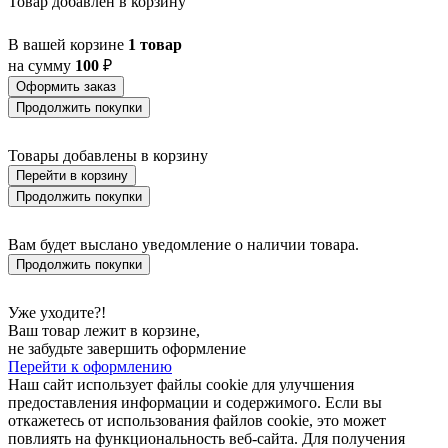
Товар добавлен в корзину
BARBOTTO
BARI 1
BARI-M
В вашей корзине
1 товар
BARNSTAPLE
на сумму
100
₽
BASALGO 1
Оформить заказ
BASILANO
Продолжить покупки
BASILDON
BATABANO
BATALLAS
Товары добавлены в корзину
BAZELY
Перейти в корзину
BELCREDA
Продолжить покупки
BELESAR
BELESER
BELLARIVA 3
Вам будет выслано уведомление о наличии товара.
BELLIZZI
Продолжить покупки
BELLSHILL
BELSIANA 1
BENARIBA
Уже уходите?!
BERHALA
Ваш товар лежит в корзине,
BERNABETA
не забудьте завершить оформление
BERNABETTA
Перейти к оформлению
BERREGAS
Наш сайт использует файлы cookie для улучшения
BETAMPONA
предоставления информации и содержимого. Если вы
BETSIAKA
откажетесь от использования файлов cookie, это может
BETULIA
повлиять на функциональность веб-сайта. Для получения