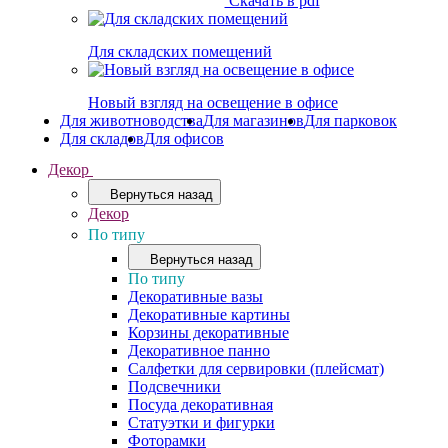
Скачать в pdf
Для складских помещений
Новый взгляд на освещение в офисе
Для животноводства
Для магазинов
Для парковок
Для складов
Для офисов
Декор
Вернуться назад
Декор
По типу
Вернуться назад
По типу
Декоративные вазы
Декоративные картины
Корзины декоративные
Декоративное панно
Салфетки для сервировки (плейсмат)
Подсвечники
Посуда декоративная
Статуэтки и фигурки
Фоторамки