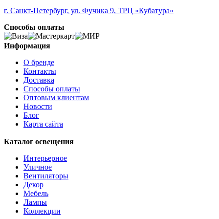
ALORIA
ALSAGER
г. Санкт-Петербург, ул. Фучика 9, ТРЦ «Кубатура»
ALTAMIRA
Способы оплаты
ALVEZ
AMADORA
AMAKUSA
Информация
AMBALABE
О бренде
AMBATOBE
Контакты
AMBILOBE
Доставка
AMBONDRONA
Способы оплаты
AMBORIALA
Оптовым клиентам
AMEZAGA
Новости
AMOATSY
Блог
AMPITABE
Карта сайта
AMSFIELD 1
ANDASIBE
Каталог освещения
ANJABE
ANKAREFO
Интерьерное
ANTELAO
Уличное
ANTIPOLO
Вентиляторы
ANWICK
Декор
ANWICK 1
Мебель
ANZINO
Лампы
APRICALE
Коллекции
ARACENA