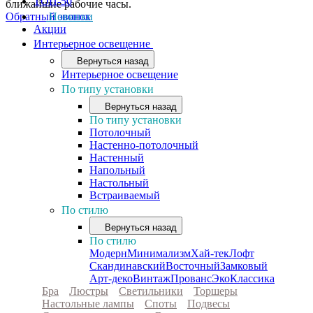
ТОП-50
ближайшие рабочие часы.
Обратный звонок
Новинки
Акции
Интерьерное освещение
Вернуться назад
Интерьерное освещение
По типу установки
Вернуться назад
По типу установки
Потолочный
Настенно-потолочный
Настенный
Напольный
Настольный
Встраиваемый
По стилю
Вернуться назад
По стилю
Модерн
Минимализм
Хай-тек
Лофт
Скандинавский
Восточный
Замковый
Арт-деко
Винтаж
Прованс
Эко
Классика
Бра
Люстры
Светильники
Торшеры
Настольные лампы
Споты
Подвесы