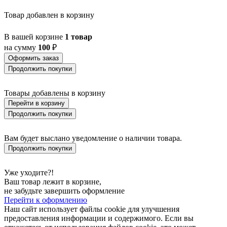
BALOISH
BAMPTON
Товар добавлен в корзину
BANI
BARBOTTO
В вашей корзине
1 товар
BARI 1
на сумму
100
₽
BARI-M
BARNSTAPLE
Оформить заказ
BASALGO 1
Продолжить покупки
BASILANO
BASILDON
Товары добавлены в корзину
BATABANO
Перейти в корзину
BATALLAS
BAZELY
Продолжить покупки
BELCREDA
BELESAR
Вам будет выслано уведомление о наличии товара.
BELESER
Продолжить покупки
BELLARIVA 3
BELLIZZI
BELLSHILL
Уже уходите?!
BELSIANA 1
Ваш товар лежит в корзине,
BENARIBA
не забудьте завершить оформление
BERHALA
Перейти к оформлению
BERNABETA
Наш сайт использует файлы cookie для улучшения
BERNABETTA
предоставления информации и содержимого. Если вы
BERREGAS