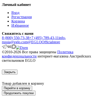
ARANGONA
Личный кабинет
ARANZOLA
ARENALES
Вход
ARGOLIS 2
Регистрация
ARISCANI
Корзина
ARISCANI 2
Избранное
ARNHEM
ARRECIFE
Свяжитесь с нами
ARTANA
8 (800) 550-73-38
+7 (495) 789-43-11
info-
ASBY
russia@eglo.com
@EGLOOfficialstore
ASINDRO
ATOLLARI
©2010-2026 Все права защищены
Политика
AULIYE
конфиденциальности
интернет-магазина Австрийских
AUROTONELLO
светильников EGLO
AUSTELL
AZAR 60
AZBARREN
Закрыть
BABIRIK
BAILRIGG
BALEZZE
Товар добавлен в корзину
BALIGIAN
Перейти в корзину
BALIGUIAN
Продолжить покупки
BALLINA
BALMAHA
BALNARIO