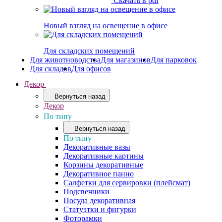
Скачать в pdf
Новый взгляд на освещение в офисе
Для складских помещений
Для животноводства
Для магазинов
Для парковок
Для складов
Для офисов
Декор
Вернуться назад
Декор
По типу
Вернуться назад
По типу
Декоративные вазы
Декоративные картины
Корзины декоративные
Декоративное панно
Салфетки для сервировки (плейсмат)
Подсвечники
Посуда декоративная
Статуэтки и фигурки
Фоторамки