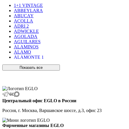
1+1 VINTAGE
ABBEYLARA
ABUCAY
ACOLLA
ADRI 2
ADWICKLE
AGOLADA
AGUILARES
ALAMINOS
ALAMO
ALAMONTE 1
ALAMONTE SMOKE
ALBARACCIN
Показать все
ALBARINO
ALBARIZA
ALBAVILLA
ALCUDIA
ALDERNEY
ALMANZORA
Центральный офис EGLO в России
ALMEIDA
ALMEIDA 2
Россия, г. Москва, Варшавское шоссе, д.3, офис 23
ALMONTE
ALMUDAINA
ALOBRASE
Фирменные магазины EGLO