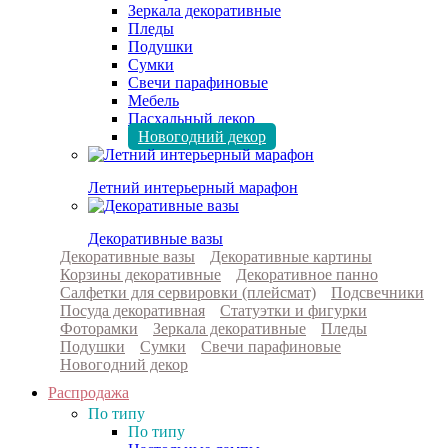
Зеркала декоративные
Пледы
Подушки
Сумки
Свечи парафиновые
Мебель
Пасхальный декор
Новогодний декор
Летний интерьерный марафон
Декоративные вазы
Декоративные вазы
Декоративные картины
Корзины декоративные
Декоративное панно
Салфетки для сервировки (плейсмат)
Подсвечники
Посуда декоративная
Статуэтки и фигурки
Фоторамки
Зеркала декоративные
Пледы
Подушки
Сумки
Свечи парафиновые
Новогодний декор
Распродажа
По типу
По типу