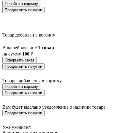
BALIGIAN
Перейти в корзину
BALIGUIAN
Продолжить покупки
BALLINA
BALMAHA
BALNARIO
BALOISH
BAMPTON
Товар добавлен в корзину
BANI
BARBOTTO
В вашей корзине
1 товар
BARI 1
на сумму
100
₽
BARI-M
BARNSTAPLE
Оформить заказ
BASALGO 1
Продолжить покупки
BASILANO
BASILDON
Товары добавлены в корзину
BATABANO
Перейти в корзину
BATALLAS
BAZELY
Продолжить покупки
BELCREDA
BELESAR
Вам будет выслано уведомление о наличии товара.
BELESER
Продолжить покупки
BELLARIVA 3
BELLIZZI
BELLSHILL
Уже уходите?!
BELSIANA 1
Ваш товар лежит в корзине,