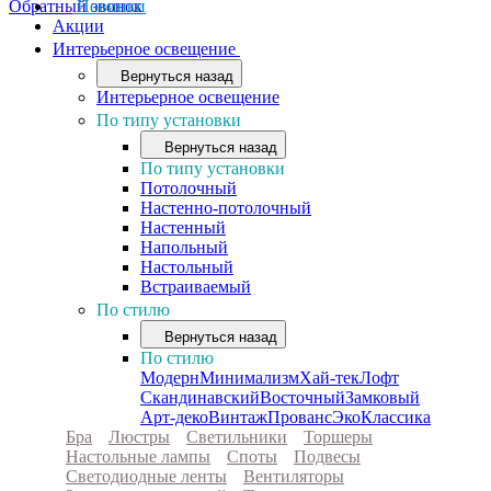
Обратный звонок
Новинки
Акции
Интерьерное освещение
Вернуться назад
Интерьерное освещение
По типу установки
Вернуться назад
По типу установки
Потолочный
Настенно-потолочный
Настенный
Напольный
Настольный
Встраиваемый
По стилю
Вернуться назад
По стилю
Модерн
Минимализм
Хай-тек
Лофт
Скандинавский
Восточный
Замковый
Арт-деко
Винтаж
Прованс
Эко
Классика
Бра
Люстры
Светильники
Торшеры
Настольные лампы
Споты
Подвесы
Светодиодные ленты
Вентиляторы