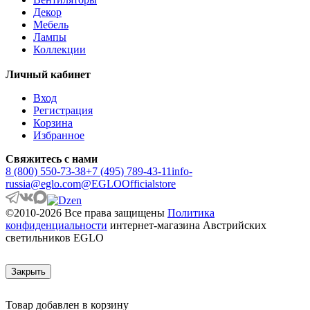
ANWICK
Декор
ANWICK 1
Мебель
ANZINO
Лампы
APRICALE
Коллекции
ARACENA
ARANGONA
Личный кабинет
ARANZOLA
ARENALES
Вход
ARGOLIS 2
Регистрация
ARISCANI
Корзина
ARISCANI 2
Избранное
ARNHEM
ARRECIFE
Свяжитесь с нами
ARTANA
8 (800) 550-73-38
+7 (495) 789-43-11
info-
ASBY
russia@eglo.com
@EGLOOfficialstore
ASINDRO
ATOLLARI
©2010-2026 Все права защищены
Политика
AULIYE
конфиденциальности
интернет-магазина Австрийских
AUROTONELLO
светильников EGLO
AUSTELL
AZAR 60
AZBARREN
Закрыть
BABIRIK
BAILRIGG
BALEZZE
Товар добавлен в корзину