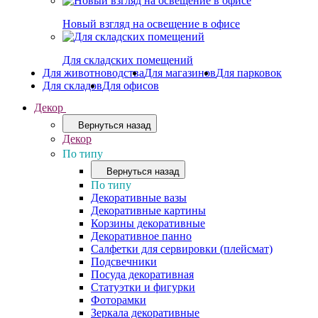
Новый взгляд на освещение в офисе
Для складских помещений
Для животноводства
Для магазинов
Для парковок
Для складов
Для офисов
Декор
Вернуться назад
Декор
По типу
Вернуться назад
По типу
Декоративные вазы
Декоративные картины
Корзины декоративные
Декоративное панно
Салфетки для сервировки (плейсмат)
Подсвечники
Посуда декоративная
Статуэтки и фигурки
Фоторамки
Зеркала декоративные