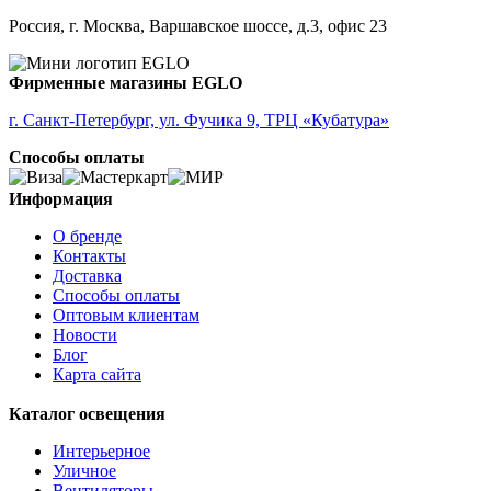
ALMEIDA
ALMEIDA 2
Россия, г. Москва, Варшавское шоссе, д.3, офис 23
ALMONTE
ALMUDAINA
ALOBRASE
Фирменные магазины EGLO
ALORIA
ALSAGER
г. Санкт-Петербург, ул. Фучика 9, ТРЦ «Кубатура»
ALTAMIRA
Способы оплаты
ALVEZ
AMADORA
AMAKUSA
Информация
AMBALABE
О бренде
AMBATOBE
Контакты
AMBILOBE
Доставка
AMBONDRONA
Способы оплаты
AMBORIALA
Оптовым клиентам
AMEZAGA
Новости
AMOATSY
Блог
AMPITABE
Карта сайта
AMSFIELD 1
ANDASIBE
Каталог освещения
ANJABE
ANKAREFO
Интерьерное
ANTELAO
Уличное
ANTIPOLO
Вентиляторы