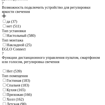
?
Возможность подключить устройство для регулировки
яркости свечения
да (
37
)
нет (
511
)
Тип установки
Настольный (
580
)
Тип монтажа
Накладной (
25
)
EGLO Connect
?
Функции дистанционного управления пультом, смартфоном
или голосом, регулировка свечения
Нет (
539
)
Тип помещения
Гостиная (
183
)
Спальня (
183
)
Кухня (
165
)
Прихожая (
166
)
Холл (
162
)
Детская (
90
)