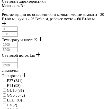
Световые характеристики
Мощность Вт
?
Рекомендации по освещенности комнат: жилые комнаты - 20
Вт/кв.м , кухня - 26 Вт/кв.м, рабочее место – 60 Вт/кв.м
Температура цвета K
Световой поток Lm
Лампочка
Тип цоколя
E27 (
341
)
E14 (
98
)
GU10 (
31
)
GY6,35 (
2
)
LED (
83
)
G4 (
2
)