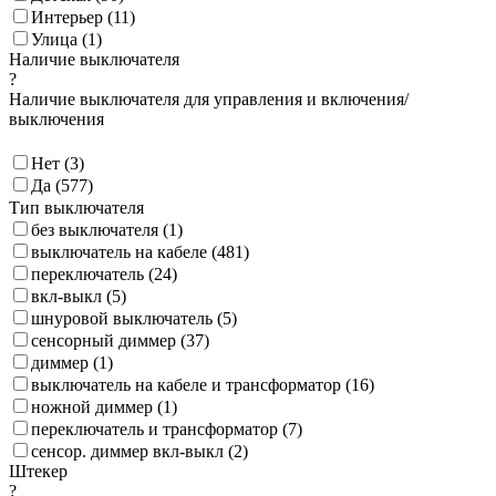
Интерьер (
11
)
Улица (
1
)
Наличие выключателя
?
Наличие выключателя для управления и включения/
выключения
Нет (
3
)
Да (
577
)
Тип выключателя
без выключателя (
1
)
выключатель на кабеле (
481
)
переключатель (
24
)
вкл-выкл (
5
)
шнуровой выключатель (
5
)
сенсорный диммер (
37
)
диммер (
1
)
выключатель на кабеле и трансформатор (
16
)
ножной диммер (
1
)
переключатель и трансформатор (
7
)
сенсор. диммер вкл-выкл (
2
)
Штекер
?