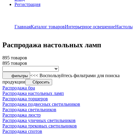
Регистрация
Главная
Каталог товаров
Интерьерное освещение
Настольн
Распродажа настольных ламп
895 товаров
895 товаров
<<< Воспользуйтесь фильтрами для поиска
фильтры
продукции
Сбросить
Распродажа бра
Распродажа настольных ламп
Распродажа торшеров
Распродажа подвесных светильников
Распродажа светильников
Распродажа люстр
Распродажа уличных светильников
Распродажа трековых светильников
Распродажа спотов