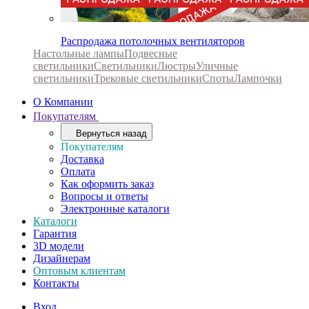
Распродажа потолочных вентиляторов
Настольные лампы
Подвесные
светильники
Светильники
Люстры
Уличные
светильники
Трековые светильники
Споты
Лампочки
О Компании
Покупателям
Вернуться назад
Покупателям
Доставка
Оплата
Как оформить заказ
Вопросы и ответы
Электронные каталоги
Каталоги
Гарантия
3D модели
Дизайнерам
Оптовым клиентам
Контакты
Вход