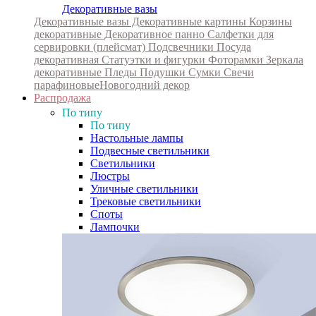
Декоративные вазы
Декоративные вазы
Декоративные картины
Корзины
декоративные
Декоративное панно
Салфетки для
сервировки (плейсмат)
Подсвечники
Посуда
декоративная
Статуэтки и фигурки
Фоторамки
Зеркала
декоративные
Пледы
Подушки
Сумки
Свечи
парафиновые
Новогодний декор
Распродажа
По типу
По типу
Настольные лампы
Подвесные светильники
Светильники
Люстры
Уличные светильники
Трековые светильники
Споты
Лампочки