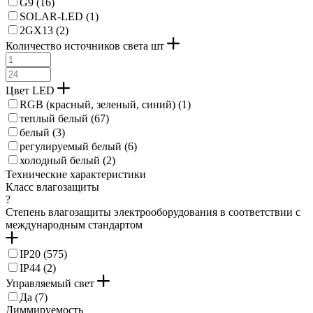
G9 (
16
)
SOLAR-LED (
1
)
2GX13 (
2
)
Количество источников света шт
Цвет LED
RGB (красный, зеленый, синий) (
1
)
теплый белый (
67
)
белый (
3
)
регулируемый белый (
6
)
холодный белый (
2
)
Технические характеристики
Класс влагозащиты
?
Степень влагозащиты электрооборудования в соответствии с
международным стандартом
IP20 (
575
)
IP44 (
2
)
Управляемый свет
Да (
7
)
Диммируемость