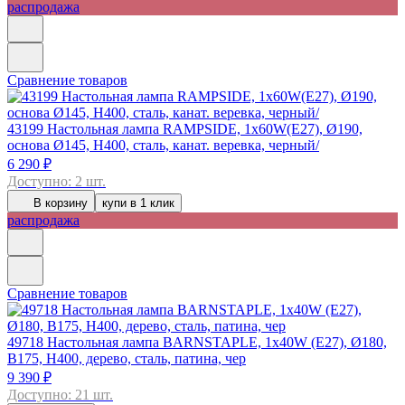
распродажа
Сравнение товаров
43199
Настольная лампа RAMPSIDE, 1х60W(E27), Ø190,
основа Ø145, H400, сталь, канат. веревка, черный/
6 290 ₽
Доступно: 2 шт.
В корзину
купи в 1 клик
распродажа
Сравнение товаров
49718
Настольная лампа BARNSTAPLE, 1х40W (E27), Ø180,
B175, H400, дерево, сталь, патина, чер
9 390 ₽
Доступно: 21 шт.