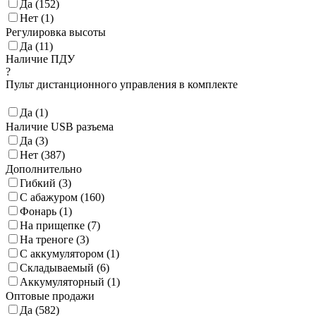
Да (
152
)
Нет (
1
)
Регулировка высоты
Да (
11
)
Наличие ПДУ
?
Пульт дистанционного управления в комплекте
Да (
1
)
Наличие USB разъема
Да (
3
)
Нет (
387
)
Дополнительно
Гибкий (
3
)
С абажуром (
160
)
Фонарь (
1
)
На прищепке (
7
)
На треноге (
3
)
С аккумулятором (
1
)
Складываемый (
6
)
Аккумуляторный (
1
)
Оптовые продажи
Да (
582
)