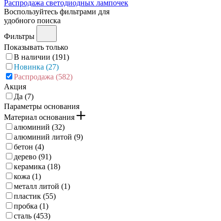
Распродажа светодиодных лампочек
Воспользуйтесь фильтрами для
удобного поиска
Фильтры
Показывать только
В наличии (
191
)
Новинка (
27
)
Распродажа (
582
)
Акция
Да (
7
)
Параметры основания
Материал основания
алюминий (
32
)
алюминий литой (
9
)
бетон (
4
)
дерево (
91
)
керамика (
18
)
кожа (
1
)
металл литой (
1
)
пластик (
55
)
пробка (
1
)
сталь (
453
)