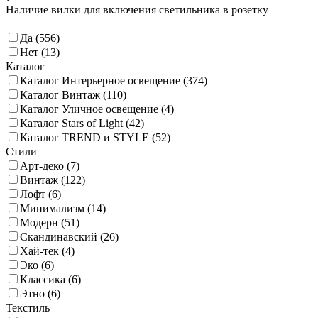
Наличие вилки для включения светильника в розетку
Да (
556
)
Нет (
13
)
Каталог
Каталог Интерьерное освещение (
374
)
Каталог Винтаж (
110
)
Каталог Уличное освещение (
4
)
Каталог Stars of Light (
42
)
Каталог TREND и STYLE (
52
)
Стили
Арт-деко (
7
)
Винтаж (
122
)
Лофт (
6
)
Минимализм (
14
)
Модерн (
51
)
Скандинавский (
26
)
Хай-тек (
4
)
Эко (
6
)
Классика (
6
)
Этно (
6
)
Текстиль