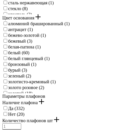
сталь нержавеющая (
1
)
стекло (
8
)
хрусталь (
2
)
Цвет основания
дерево, сталь (
1
)
алюминий брашированный (
1
)
антрацит (
1
)
бежево-золотой (
1
)
бежевый (
3
)
белая-патина (
1
)
белый (
60
)
белый глянцевый (
1
)
бронзовый (
1
)
бурый (
3
)
зеленый (
2
)
золотисто-кремовый (
1
)
золото розовое (
2
)
золотой (
18
)
Параметры плафонов
клен (
6
)
Наличие плафона
коричневая патина (
2
)
Да (
332
)
коричневый (
36
)
Нет (
20
)
коричневый состаренный (
4
)
Количество плафонов шт
красновато-коричневый (
1
)
красный (
1
)