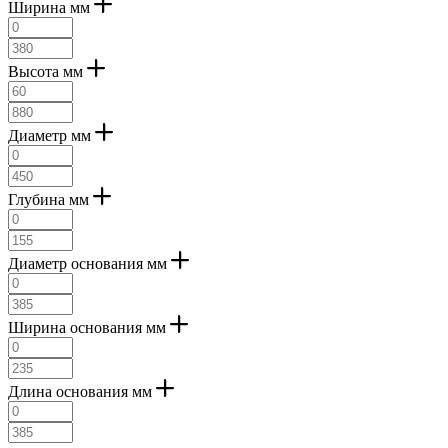
Ширина мм
сатиновый (
1
)
светло-голубой (
2
)
светло-зеленый (
2
)
серебряный (
9
)
Высота мм
серо-коричневый (
8
)
серый (
26
)
синий (
2
)
Диаметр мм
сосна (
1
)
темно-коричневый (
1
)
хромированный (
7
)
Глубина мм
цинк состаренный (
2
)
черный (
36
)
черный-античный (
1
)
Диаметр основания мм
черный-прозрачный (
11
)
шампань (
2
)
янтарный (
2
)
Ширина основания мм
черный, прозрачный (
1
)
черный прозрачный (
1
)
Длина основания мм