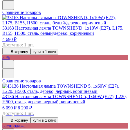
Сравнение товаров
33163
Настольная лампа TOWNSHEND, 1х10W (E27), L175,
B155, H500, сталь, белый/дерево, коричневый
4 690 ₽
Доступно: 1 шт.
В корзину
купи в 1 клик
3 %
Сравнение товаров
43136
Настольная лампа TOWNSHEND 5, 1х60W (E27), L220,
H500, сталь, дерево, черный, коричневый
6 090 ₽
6 290 ₽
Доступно: 1 шт.
В корзину
купи в 1 клик
распродажа