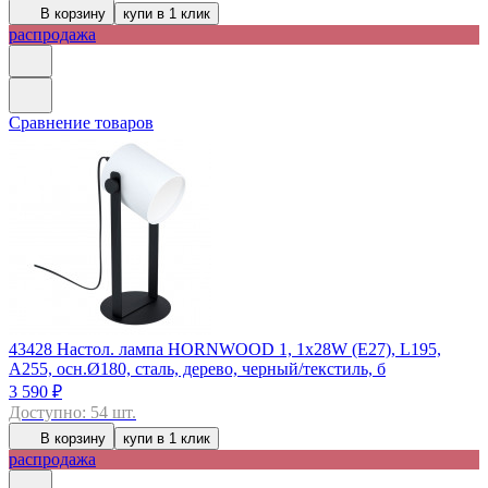
В корзину
купи в 1 клик
распродажа
Сравнение товаров
43428
Настол. лампа HORNWOOD 1, 1х28W (E27), L195,
A255, осн.Ø180, сталь, дерево, черный/текстиль, б
3 590 ₽
Доступно: 54 шт.
В корзину
купи в 1 клик
распродажа