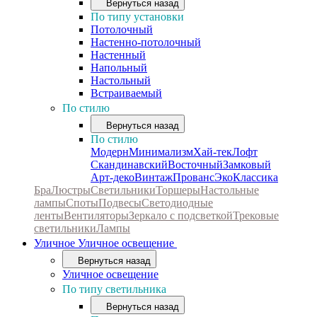
Вернуться назад
По типу установки
Потолочный
Настенно-потолочный
Настенный
Напольный
Настольный
Встраиваемый
По стилю
Вернуться назад
По стилю
Модерн
Минимализм
Хай-тек
Лофт
Скандинавский
Восточный
Замковый
Арт-деко
Винтаж
Прованс
Эко
Классика
Бра
Люстры
Светильники
Торшеры
Настольные
лампы
Споты
Подвесы
Светодиодные
ленты
Вентиляторы
Зеркало с подсветкой
Трековые
светильники
Лампы
Уличное
Уличное освещение
Вернуться назад
Уличное освещение
По типу светильника
Вернуться назад