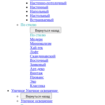
Настенно-потолочный
Настенный
Напольный
Настольный
Встраиваемый
По стилю
Вернуться назад
По стилю
Модерн
Минимализм
Хай-тек
Лофт
Скандинавский
Восточный
Замковый
Арт-деко
Винтаж
Прованс
Эко
Классика
Уличное
Уличное освещение
Вернуться назад
Уличное освещение