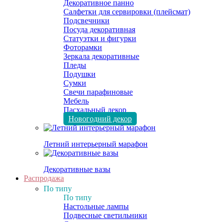
Декоративное панно
Салфетки для сервировки (плейсмат)
Подсвечники
Посуда декоративная
Статуэтки и фигурки
Фоторамки
Зеркала декоративные
Пледы
Подушки
Сумки
Свечи парафиновые
Мебель
Пасхальный декор
Новогодний декор
Летний интерьерный марафон
Декоративные вазы
Распродажа
По типу
По типу
Настольные лампы
Подвесные светильники