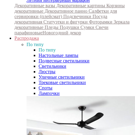
Летний интерьерный марафон
Декоративные вазы
Декоративные картины
Корзины
декоративные
Декоративное панно
Салфетки для
сервировки (плейсмат)
Подсвечники
Посуда
декоративная
Статуэтки и фигурки
Фоторамки
Зеркала
декоративные
Пледы
Подушки
Сумки
Свечи
парафиновые
Новогодний декор
Распродажа
По типу
По типу
Настольные лампы
Подвесные светильники
Светильники
Люстры
Уличные светильники
Трековые светильники
Споты
Лампочки