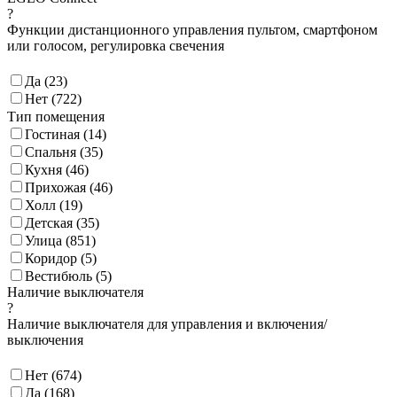
?
Функции дистанционного управления пультом, смартфоном
или голосом, регулировка свечения
Да (
23
)
Нет (
722
)
Тип помещения
Гостиная (
14
)
Спальня (
35
)
Кухня (
46
)
Прихожая (
46
)
Холл (
19
)
Детская (
35
)
Улица (
851
)
Коридор (
5
)
Вестибюль (
5
)
Наличие выключателя
?
Наличие выключателя для управления и включения/
выключения
Нет (
674
)
Да (
168
)