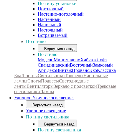
По типу установки
Потолочный
Настенно-потолочный
Настенный
Напольный
Настольный
Встраиваемый
По стилю
Вернуться назад
По стилю
Модерн
Минимализм
Хай-тек
Лофт
Скандинавский
Восточный
Замковый
Арт-деко
Винтаж
Прованс
Эко
Классика
Бра
Люстры
Светильники
Торшеры
Настольные
лампы
Споты
Подвесы
Светодиодные
ленты
Вентиляторы
Зеркало с подсветкой
Трековые
светильники
Лампы
Уличное
Уличное освещение
Вернуться назад
Уличное освещение
По типу светильника
Вернуться назад
По типу светильника