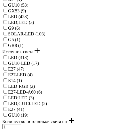
GU10 (
53
)
GX53 (
9
)
LED (
428
)
LED;LED (
3
)
G9 (
6
)
SOLAR-LED (
103
)
G5 (
1
)
GR8 (
1
)
Источник света
LED (
313
)
GU10-LED (
17
)
E27 (
47
)
E27-LED (
4
)
E14 (
1
)
LED-RGB (
2
)
E27-LED-A60 (
6
)
LED;LED (
3
)
LED;GU10-LED (
2
)
Е27 (
41
)
GU10 (
19
)
Количество источников света шт