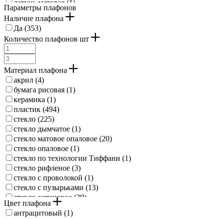
латунь матовая (
1
)
Параметры плафонов
медно-антикварный (
2
)
Наличие плафона
медный (
3
)
Да (
353
)
медный состаренный (
6
)
Количество плафонов шт
никель матовый (
4
)
оранжевый (
1
)
патина (
9
)
Материал плафона
песочный (
4
)
акрил (
4
)
прозрачный (
4
)
бумага рисовая (
1
)
гальванизированная сталь (
4
)
керамика (
1
)
оцинкованная сталь (
1
)
пластик (
494
)
розовый (
1
)
стекло (
225
)
серебряная патина (
1
)
стекло дымчатое (
1
)
серебристый (
3
)
стекло матовое опаловое (
20
)
серебряный (
51
)
стекло опаловое (
1
)
серебряный античный (
2
)
стекло по технологии Тиффани (
1
)
серебряный состаренный (
6
)
стекло рифленое (
3
)
серый (
6
)
стекло с проволокой (
1
)
темно-коричневый (
3
)
стекло с пузырьками (
13
)
фиолетовый (
2
)
стекло сатиновое (
39
)
черно-белый (
2
)
Цвет плафона
стекло структурированное (
9
)
черный (
326
)
антрацитовый (
1
)
стекло гравированное (
7
)
черный матовый (
3
)