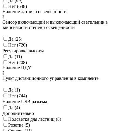
Да (
99
)
Нет (
648
)
Наличие датчика освещенности
?
Сенсор включающий и выключающий светильник в
зависимости степени освещенности
Да (
25
)
Нет (
720
)
Регулировка высоты
Да (
11
)
Нет (
208
)
Наличие ПДУ
?
Пульт дистанционного управления в комплекте
Да (
1
)
Нет (
744
)
Наличие USB разъема
Да (
4
)
Дополнительно
Подсветка для лестниц (
8
)
Розетка (
5
)
Фонарь (
15
)