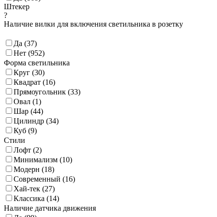
Штекер
?
Наличие вилки для включения светильника в розетку
Да (
37
)
Нет (
952
)
Форма светильника
Круг (
30
)
Квадрат (
16
)
Прямоугольник (
33
)
Овал (
1
)
Шар (
44
)
Цилиндр (
34
)
Куб (
9
)
Стили
Лофт (
2
)
Минимализм (
10
)
Модерн (
18
)
Современный (
16
)
Хай-тек (
27
)
Классика (
14
)
Наличие датчика движения