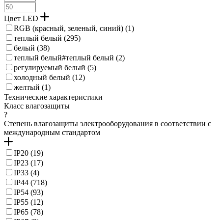
Цвет LED
RGB (красный, зеленый, синий) (
1
)
теплый белый (
295
)
белый (
38
)
теплый белый#теплый белый (
2
)
регулируемый белый (
5
)
холодный белый (
12
)
желтый (
1
)
Технические характеристики
Класс влагозащиты
?
Степень влагозащиты электрооборудования в соответствии с
международным стандартом
IP20 (
19
)
IP23 (
17
)
IP33 (
4
)
IP44 (
718
)
IP54 (
93
)
IP55 (
12
)
IP65 (
78
)