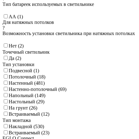
Тип батареек используемых в светильнике
AA (
1
)
Для натяжных потолков
?
Возможность установки светильника при натяжных потолках
Нет (
2
)
Точечный светильник
Да (
2
)
Тип установки
Подвесной (
1
)
Потолочный (
18
)
Настенный (
481
)
Настенно-потолочный (
69
)
Напольный (
149
)
Настольный (
29
)
На грунт (
26
)
Встраиваемый (
12
)
Тип монтажа
Накладной (
530
)
Встраиваемый (
23
)
EGLO Connect