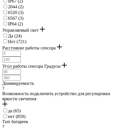
IP67 (
2
)
2044 (
2
)
6520 (
3
)
6567 (
3
)
IP64 (
2
)
Управляемый свет
Да (
24
)
Нет (
721
)
Расстояние работы сенсора
Угол работы сенсора Градусы
Диммируемость
?
Возможность подключить устройство для регулировки
яркости свечения
да (
65
)
нет (
859
)
Тип батареек
?