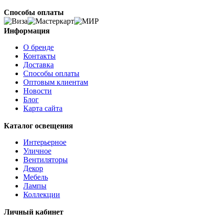
ALTAMIRA
Способы оплаты
ALVEZ
AMADORA
AMAKUSA
Информация
AMBALABE
О бренде
AMBATOBE
Контакты
AMBILOBE
Доставка
AMBONDRONA
Способы оплаты
AMBORIALA
Оптовым клиентам
AMEZAGA
Новости
AMOATSY
Блог
AMPITABE
Карта сайта
AMSFIELD 1
ANDASIBE
Каталог освещения
ANJABE
ANKAREFO
Интерьерное
ANTELAO
Уличное
ANTIPOLO
Вентиляторы
ANWICK
Декор
ANWICK 1
Мебель
ANZINO
Лампы
APRICALE
Коллекции
ARACENA
ARANGONA
Личный кабинет
ARANZOLA