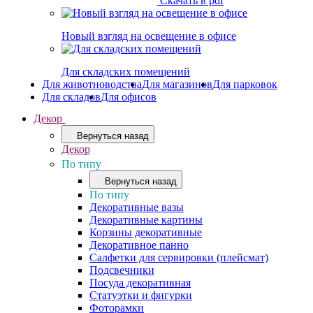
Скачать в pdf
Новый взгляд на освещение в офисе
Для складских помещений
Для животноводства
Для магазинов
Для парковок
Для складов
Для офисов
Декор
Вернуться назад
Декор
По типу
Вернуться назад
По типу
Декоративные вазы
Декоративные картины
Корзины декоративные
Декоративное панно
Салфетки для сервировки (плейсмат)
Подсвечники
Посуда декоративная
Статуэтки и фигурки
Фоторамки