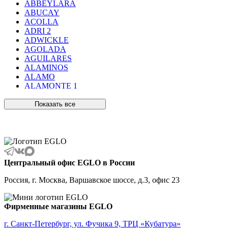
ABBEYLARA
ABUCAY
ACOLLA
ADRI 2
ADWICKLE
AGOLADA
AGUILARES
ALAMINOS
ALAMO
ALAMONTE 1
ALAMONTE SMOKE
ALBARACCIN
Показать все
ALBARINO
ALBARIZA
ALBAVILLA
ALCUDIA
ALDERNEY
ALMANZORA
Центральный офис EGLO в России
ALMEIDA
ALMEIDA 2
Россия, г. Москва, Варшавское шоссе, д.3, офис 23
ALMONTE
ALMUDAINA
ALOBRASE
Фирменные магазины EGLO
ALORIA
ALSAGER
г. Санкт-Петербург, ул. Фучика 9, ТРЦ «Кубатура»