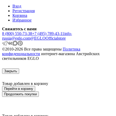
ARENALES
Вход
ARGOLIS 2
Регистрация
ARISCANI
Корзина
ARISCANI 2
Избранное
ARNHEM
ARRECIFE
Свяжитесь с нами
ARTANA
8 (800) 550-73-38
+7 (495) 789-43-11
info-
ASBY
russia@eglo.com
@EGLOOfficialstore
ASINDRO
ATOLLARI
©2010-2026 Все права защищены
Политика
AULIYE
конфиденциальности
интернет-магазина Австрийских
AUROTONELLO
светильников EGLO
AUSTELL
AZAR 60
AZBARREN
Закрыть
BABIRIK
BAILRIGG
BALEZZE
Товар добавлен в корзину
BALIGIAN
Перейти в корзину
BALIGUIAN
Продолжить покупки
BALLINA
BALMAHA
BALNARIO
BALOISH
BAMPTON
Товар добавлен в корзину