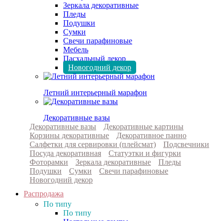
Зеркала декоративные
Пледы
Подушки
Сумки
Свечи парафиновые
Мебель
Пасхальный декор
Новогодний декор
Летний интерьерный марафон
Декоративные вазы
Декоративные вазы
Декоративные картины
Корзины декоративные
Декоративное панно
Салфетки для сервировки (плейсмат)
Подсвечники
Посуда декоративная
Статуэтки и фигурки
Фоторамки
Зеркала декоративные
Пледы
Подушки
Сумки
Свечи парафиновые
Новогодний декор
Распродажа
По типу
По типу