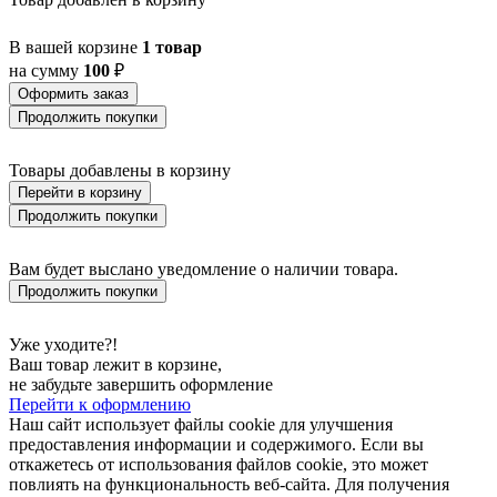
BANI
BARBOTTO
В вашей корзине
1 товар
BARI 1
на сумму
100
₽
BARI-M
BARNSTAPLE
Оформить заказ
BASALGO 1
Продолжить покупки
BASILANO
BASILDON
Товары добавлены в корзину
BATABANO
Перейти в корзину
BATALLAS
BAZELY
Продолжить покупки
BELCREDA
BELESAR
Вам будет выслано уведомление о наличии товара.
BELESER
Продолжить покупки
BELLARIVA 3
BELLIZZI
BELLSHILL
Уже уходите?!
BELSIANA 1
Ваш товар лежит в корзине,
BENARIBA
не забудьте завершить оформление
BERHALA
Перейти к оформлению
BERNABETA
Наш сайт использует файлы cookie для улучшения
BERNABETTA
предоставления информации и содержимого. Если вы
BERREGAS
откажетесь от использования файлов cookie, это может
BETAMPONA
повлиять на функциональность веб-сайта. Для получения
BETSIAKA