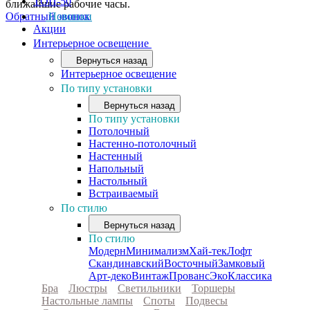
ТОП-50
ближайшие рабочие часы.
Обратный звонок
Новинки
Акции
Интерьерное освещение
Вернуться назад
Интерьерное освещение
По типу установки
Вернуться назад
По типу установки
Потолочный
Настенно-потолочный
Настенный
Напольный
Настольный
Встраиваемый
По стилю
Вернуться назад
По стилю
Модерн
Минимализм
Хай-тек
Лофт
Скандинавский
Восточный
Замковый
Арт-деко
Винтаж
Прованс
Эко
Классика
Бра
Люстры
Светильники
Торшеры
Настольные лампы
Споты
Подвесы