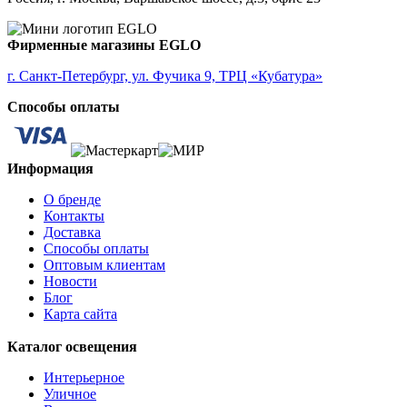
ALMONTE
ALMUDAINA
ALOBRASE
Фирменные магазины EGLO
ALORIA
ALSAGER
г. Санкт-Петербург, ул. Фучика 9, ТРЦ «Кубатура»
ALTAMIRA
Способы оплаты
ALVEZ
AMADORA
AMAKUSA
AMBALABE
Информация
AMBATOBE
AMBILOBE
О бренде
AMBONDRONA
Контакты
AMBORIALA
Доставка
AMEZAGA
Способы оплаты
AMOATSY
Оптовым клиентам
AMPITABE
Новости
AMSFIELD 1
Блог
ANDASIBE
Карта сайта
ANJABE
ANKAREFO
Каталог освещения
ANTELAO
ANTIPOLO
Интерьерное
ANWICK
Уличное
ANWICK 1