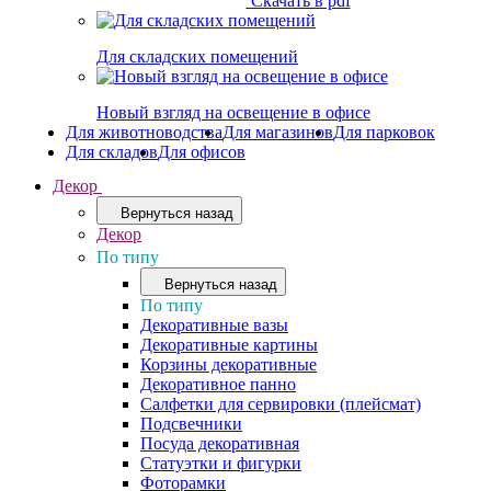
Скачать в pdf
Для складских помещений
Новый взгляд на освещение в офисе
Для животноводства
Для магазинов
Для парковок
Для складов
Для офисов
Декор
Вернуться назад
Декор
По типу
Вернуться назад
По типу
Декоративные вазы
Декоративные картины
Корзины декоративные
Декоративное панно
Салфетки для сервировки (плейсмат)
Подсвечники
Посуда декоративная
Статуэтки и фигурки
Фоторамки