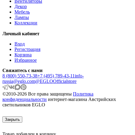
Вентиляторы
ANZINO
Декор
APRICALE
Мебель
ARACENA
Лампы
ARANGONA
Коллекции
ARANZOLA
ARENALES
Личный кабинет
ARGOLIS 2
ARISCANI
Вход
ARISCANI 2
Регистрация
ARNHEM
Корзина
ARRECIFE
Избранное
ARTANA
ASBY
Свяжитесь с нами
ASINDRO
8 (800) 550-73-38
+7 (495) 789-43-11
info-
ATOLLARI
russia@eglo.com
@EGLOOfficialstore
AULIYE
AUROTONELLO
©2010-2026 Все права защищены
Политика
AUSTELL
конфиденциальности
интернет-магазина Австрийских
AZAR 60
светильников EGLO
AZBARREN
BABIRIK
BAILRIGG
Закрыть
BALEZZE
BALIGIAN
Товар добавлен в корзину
BALIGUIAN