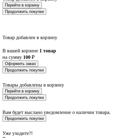
BALLINA
Перейти в корзину
BALMAHA
Продолжить покупки
BALNARIO
BALOISH
BAMPTON
BANI
Товар добавлен в корзину
BARBOTTO
BARI 1
BARI-M
В вашей корзине
1 товар
BARNSTAPLE
на сумму
100
₽
BASALGO 1
Оформить заказ
BASILANO
Продолжить покупки
BASILDON
BATABANO
BATALLAS
Товары добавлены в корзину
BAZELY
Перейти в корзину
BELCREDA
Продолжить покупки
BELESAR
BELESER
BELLARIVA 3
Вам будет выслано уведомление о наличии товара.
BELLIZZI
Продолжить покупки
BELLSHILL
BELSIANA 1
BENARIBA
Уже уходите?!
BERHALA