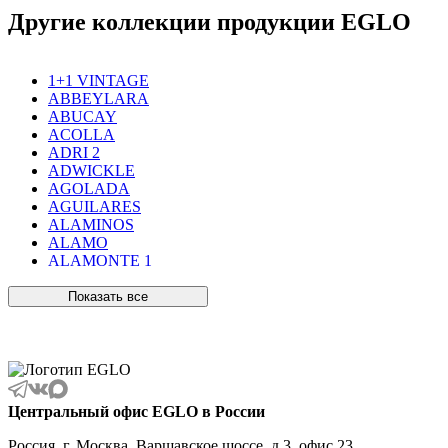
Другие коллекции продукции EGLO
1+1 VINTAGE
ABBEYLARA
ABUCAY
ACOLLA
ADRI 2
ADWICKLE
AGOLADA
AGUILARES
ALAMINOS
ALAMO
ALAMONTE 1
ALAMONTE SMOKE
ALBARACCIN
Показать все
ALBARINO
ALBARIZA
ALBAVILLA
ALCUDIA
ALDERNEY
ALMANZORA
Центральный офис EGLO в России
ALMEIDA
ALMEIDA 2
Россия, г. Москва, Варшавское шоссе, д.3, офис 23