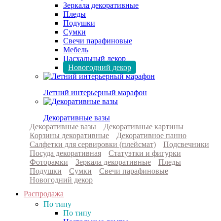
Зеркала декоративные
Пледы
Подушки
Сумки
Свечи парафиновые
Мебель
Пасхальный декор
Новогодний декор
Летний интерьерный марафон
Декоративные вазы
Декоративные вазы
Декоративные картины
Корзины декоративные
Декоративное панно
Салфетки для сервировки (плейсмат)
Подсвечники
Посуда декоративная
Статуэтки и фигурки
Фоторамки
Зеркала декоративные
Пледы
Подушки
Сумки
Свечи парафиновые
Новогодний декор
Распродажа
По типу
По типу