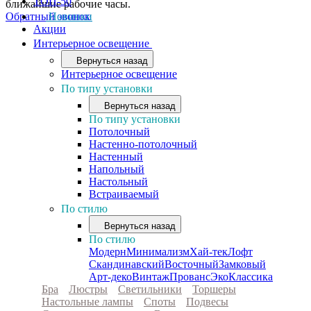
ТОП-50
ближайшие рабочие часы.
Обратный звонок
Новинки
Акции
Интерьерное освещение
Вернуться назад
Интерьерное освещение
По типу установки
Вернуться назад
По типу установки
Потолочный
Настенно-потолочный
Настенный
Напольный
Настольный
Встраиваемый
По стилю
Вернуться назад
По стилю
Модерн
Минимализм
Хай-тек
Лофт
Скандинавский
Восточный
Замковый
Арт-деко
Винтаж
Прованс
Эко
Классика
Бра
Люстры
Светильники
Торшеры
Настольные лампы
Споты
Подвесы