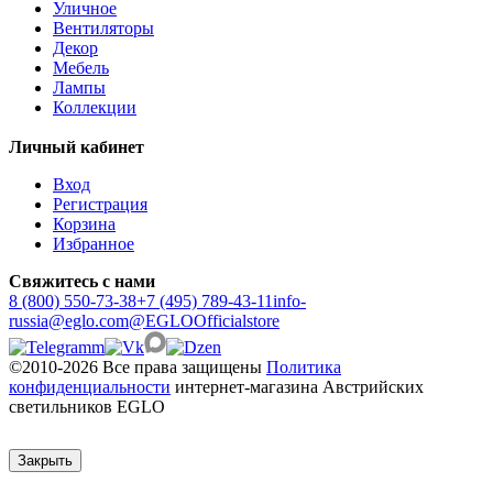
Уличное
ANTIPOLO
Вентиляторы
ANWICK
Декор
ANWICK 1
Мебель
ANZINO
Лампы
APRICALE
Коллекции
ARACENA
ARANGONA
Личный кабинет
ARANZOLA
ARENALES
Вход
ARGOLIS 2
Регистрация
ARISCANI
Корзина
ARISCANI 2
Избранное
ARNHEM
ARRECIFE
Свяжитесь с нами
ARTANA
8 (800) 550-73-38
+7 (495) 789-43-11
info-
ASBY
russia@eglo.com
@EGLOOfficialstore
ASINDRO
ATOLLARI
©2010-2026 Все права защищены
Политика
AULIYE
конфиденциальности
интернет-магазина Австрийских
AUROTONELLO
светильников EGLO
AUSTELL
AZAR 60
AZBARREN
Закрыть
BABIRIK
BAILRIGG