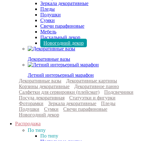
Зеркала декоративные
Пледы
Подушки
Сумки
Свечи парафиновые
Мебель
Пасхальный декор
Новогодний декор
Декоративные вазы
Летний интерьерный марафон
Декоративные вазы
Декоративные картины
Корзины декоративные
Декоративное панно
Салфетки для сервировки (плейсмат)
Подсвечники
Посуда декоративная
Статуэтки и фигурки
Фоторамки
Зеркала декоративные
Пледы
Подушки
Сумки
Свечи парафиновые
Новогодний декор
Распродажа
По типу
По типу