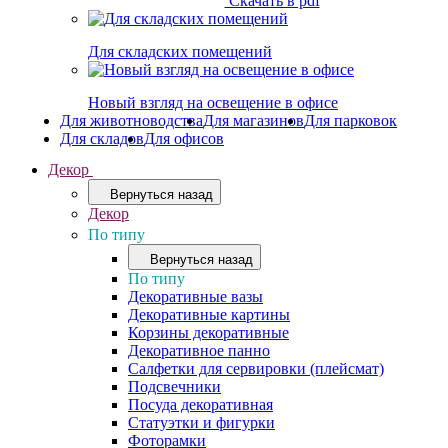
Скачать в pdf
Для складских помещений
Новый взгляд на освещение в офисе
Для животноводства
Для магазинов
Для парковок
Для складов
Для офисов
Декор
Вернуться назад
Декор
По типу
Вернуться назад
По типу
Декоративные вазы
Декоративные картины
Корзины декоративные
Декоративное панно
Салфетки для сервировки (плейсмат)
Подсвечники
Посуда декоративная
Статуэтки и фигурки
Фоторамки