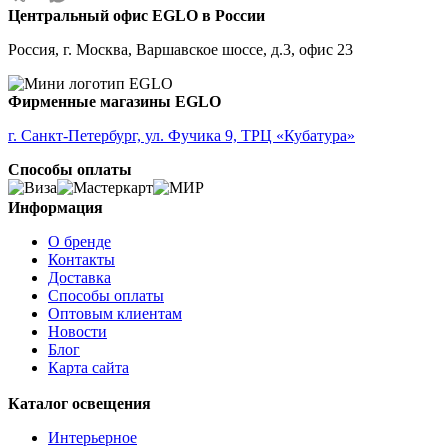
ALMANZORA
Центральный офис EGLO в России
ALMEIDA
ALMEIDA 2
Россия, г. Москва, Варшавское шоссе, д.3, офис 23
ALMONTE
ALMUDAINA
ALOBRASE
Фирменные магазины EGLO
ALORIA
ALSAGER
г. Санкт-Петербург, ул. Фучика 9, ТРЦ «Кубатура»
ALTAMIRA
Способы оплаты
ALVEZ
AMADORA
AMAKUSA
Информация
AMBALABE
О бренде
AMBATOBE
Контакты
AMBILOBE
Доставка
AMBONDRONA
Способы оплаты
AMBORIALA
Оптовым клиентам
AMEZAGA
Новости
AMOATSY
Блог
AMPITABE
Карта сайта
AMSFIELD 1
ANDASIBE
Каталог освещения
ANJABE
ANKAREFO
Интерьерное
ANTELAO