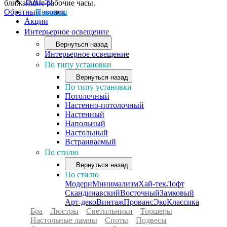
ТОП-50
ближайшие рабочие часы.
Обратный звонок
Новинки
Акции
Интерьерное освещение
Вернуться назад
Интерьерное освещение
По типу установки
Вернуться назад
По типу установки
Потолочный
Настенно-потолочный
Настенный
Напольный
Настольный
Встраиваемый
По стилю
Вернуться назад
По стилю
Модерн
Минимализм
Хай-тек
Лофт
Скандинавский
Восточный
Замковый
Арт-деко
Винтаж
Прованс
Эко
Классика
Бра
Люстры
Светильники
Торшеры
Настольные лампы
Споты
Подвесы