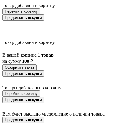
BALEZZE
Товар добавлен в корзину
BALIGIAN
Перейти в корзину
BALIGUIAN
Продолжить покупки
BALLINA
BALMAHA
BALNARIO
BALOISH
BAMPTON
Товар добавлен в корзину
BANI
BARBOTTO
В вашей корзине
1 товар
BARI 1
на сумму
100
₽
BARI-M
BARNSTAPLE
Оформить заказ
BASALGO 1
Продолжить покупки
BASILANO
BASILDON
Товары добавлены в корзину
BATABANO
Перейти в корзину
BATALLAS
BAZELY
Продолжить покупки
BELCREDA
BELESAR
Вам будет выслано уведомление о наличии товара.
BELESER
Продолжить покупки
BELLARIVA 3
BELLIZZI
BELLSHILL