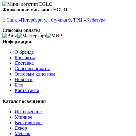
ALMUDAINA
ALOBRASE
Фирменные магазины EGLO
ALORIA
ALSAGER
г. Санкт-Петербург, ул. Фучика 9, ТРЦ «Кубатура»
ALTAMIRA
Способы оплаты
ALVEZ
AMADORA
AMAKUSA
Информация
AMBALABE
О бренде
AMBATOBE
Контакты
AMBILOBE
Доставка
AMBONDRONA
Способы оплаты
AMBORIALA
Оптовым клиентам
AMEZAGA
Новости
AMOATSY
Блог
AMPITABE
Карта сайта
AMSFIELD 1
ANDASIBE
Каталог освещения
ANJABE
ANKAREFO
Интерьерное
ANTELAO
Уличное
ANTIPOLO
Вентиляторы
ANWICK
Декор
ANWICK 1
Мебель
ANZINO