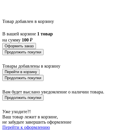
BALMAHA
BALNARIO
BALOISH
BAMPTON
Товар добавлен в корзину
BANI
BARBOTTO
В вашей корзине
1 товар
BARI 1
на сумму
100
₽
BARI-M
BARNSTAPLE
Оформить заказ
BASALGO 1
Продолжить покупки
BASILANO
BASILDON
Товары добавлены в корзину
BATABANO
Перейти в корзину
BATALLAS
BAZELY
Продолжить покупки
BELCREDA
BELESAR
Вам будет выслано уведомление о наличии товара.
BELESER
Продолжить покупки
BELLARIVA 3
BELLIZZI
BELLSHILL
Уже уходите?!
BELSIANA 1
Ваш товар лежит в корзине,
BENARIBA
не забудьте завершить оформление
BERHALA
Перейти к оформлению
BERNABETA