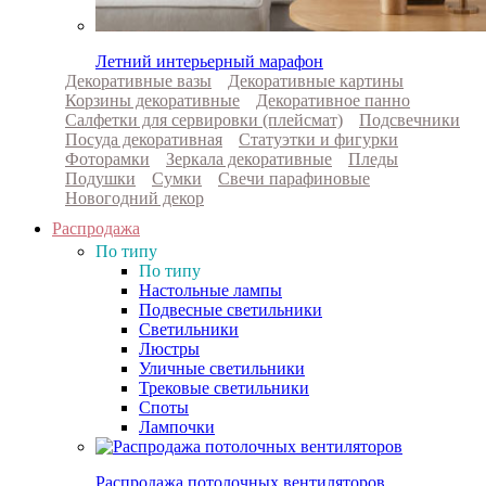
Летний интерьерный марафон
Декоративные вазы
Декоративные картины
Корзины декоративные
Декоративное панно
Салфетки для сервировки (плейсмат)
Подсвечники
Посуда декоративная
Статуэтки и фигурки
Фоторамки
Зеркала декоративные
Пледы
Подушки
Сумки
Свечи парафиновые
Новогодний декор
Распродажа
По типу
По типу
Настольные лампы
Подвесные светильники
Светильники
Люстры
Уличные светильники
Трековые светильники
Споты
Лампочки
Распродажа потолочных вентиляторов