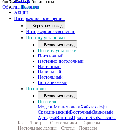
ТОП-50
ближайшие рабочие часы.
Обратный звонок
Новинки
Акции
Интерьерное освещение
Вернуться назад
Интерьерное освещение
По типу установки
Вернуться назад
По типу установки
Потолочный
Настенно-потолочный
Настенный
Напольный
Настольный
Встраиваемый
По стилю
Вернуться назад
По стилю
Модерн
Минимализм
Хай-тек
Лофт
Скандинавский
Восточный
Замковый
Арт-деко
Винтаж
Прованс
Эко
Классика
Бра
Люстры
Светильники
Торшеры
Настольные лампы
Споты
Подвесы