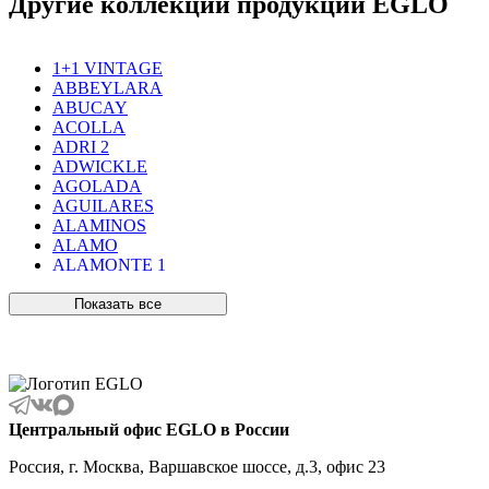
Другие коллекции продукции EGLO
1+1 VINTAGE
ABBEYLARA
ABUCAY
ACOLLA
ADRI 2
ADWICKLE
AGOLADA
AGUILARES
ALAMINOS
ALAMO
ALAMONTE 1
ALAMONTE SMOKE
ALBARACCIN
Показать все
ALBARINO
ALBARIZA
ALBAVILLA
ALCUDIA
ALDERNEY
ALMANZORA
Центральный офис EGLO в России
ALMEIDA
ALMEIDA 2
Россия, г. Москва, Варшавское шоссе, д.3, офис 23
ALMONTE