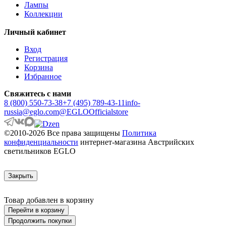
Лампы
APRICALE
Коллекции
ARACENA
ARANGONA
Личный кабинет
ARANZOLA
ARENALES
Вход
ARGOLIS 2
Регистрация
ARISCANI
Корзина
ARISCANI 2
Избранное
ARNHEM
ARRECIFE
Свяжитесь с нами
ARTANA
8 (800) 550-73-38
+7 (495) 789-43-11
info-
ASBY
russia@eglo.com
@EGLOOfficialstore
ASINDRO
ATOLLARI
©2010-2026 Все права защищены
Политика
AULIYE
конфиденциальности
интернет-магазина Австрийских
AUROTONELLO
светильников EGLO
AUSTELL
AZAR 60
AZBARREN
Закрыть
BABIRIK
BAILRIGG
BALEZZE
Товар добавлен в корзину
BALIGIAN
Перейти в корзину
BALIGUIAN
Продолжить покупки
BALLINA