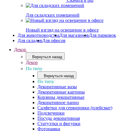
Скачать в pdf
Для складских помещений
Новый взгляд на освещение в офисе
Для животноводства
Для магазинов
Для парковок
Для складов
Для офисов
Декор
Вернуться назад
Декор
По типу
Вернуться назад
По типу
Декоративные вазы
Декоративные картины
Корзины декоративные
Декоративное панно
Салфетки для сервировки (плейсмат)
Подсвечники
Посуда декоративная
Статуэтки и фигурки
Фоторамки