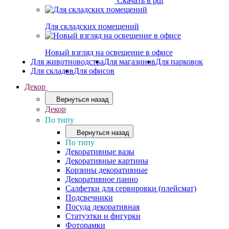
Скачать в pdf
Для складских помещений
Новый взгляд на освещение в офисе
Для животноводства
Для магазинов
Для парковок
Для складов
Для офисов
Декор
Вернуться назад
Декор
По типу
Вернуться назад
По типу
Декоративные вазы
Декоративные картины
Корзины декоративные
Декоративное панно
Салфетки для сервировки (плейсмат)
Подсвечники
Посуда декоративная
Статуэтки и фигурки
Фоторамки