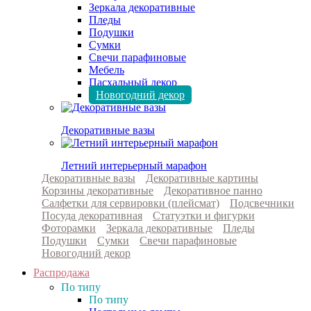
Зеркала декоративные
Пледы
Подушки
Сумки
Свечи парафиновые
Мебель
Пасхальный декор
Новогодний декор
Декоративные вазы
Летний интерьерный марафон
Декоративные вазы
Декоративные картины
Корзины декоративные
Декоративное панно
Салфетки для сервировки (плейсмат)
Подсвечники
Посуда декоративная
Статуэтки и фигурки
Фоторамки
Зеркала декоративные
Пледы
Подушки
Сумки
Свечи парафиновые
Новогодний декор
Распродажа
По типу
По типу