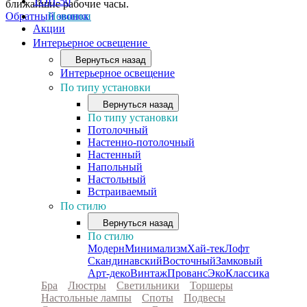
ТОП-50
ближайшие рабочие часы.
Обратный звонок
Новинки
Акции
Интерьерное освещение
Вернуться назад
Интерьерное освещение
По типу установки
Вернуться назад
По типу установки
Потолочный
Настенно-потолочный
Настенный
Напольный
Настольный
Встраиваемый
По стилю
Вернуться назад
По стилю
Модерн
Минимализм
Хай-тек
Лофт
Скандинавский
Восточный
Замковый
Арт-деко
Винтаж
Прованс
Эко
Классика
Бра
Люстры
Светильники
Торшеры
Настольные лампы
Споты
Подвесы