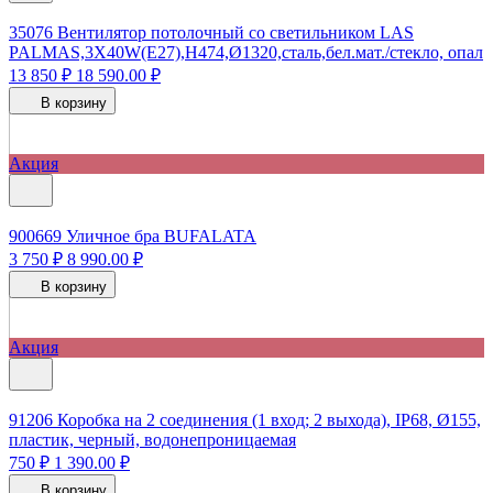
35076
Вентилятор потолочный со светильником LAS
PALMAS,3X40W(Е27),H474,Ø1320,сталь,бел.мат./стекло, опал
13 850 ₽
18 590.00 ₽
В корзину
Акция
900669
Уличное бра BUFALATA
3 750 ₽
8 990.00 ₽
В корзину
Акция
91206
Коробка на 2 соединения (1 вход; 2 выхода), IP68, Ø155,
пластик, черный, водонепроницаемая
750 ₽
1 390.00 ₽
В корзину