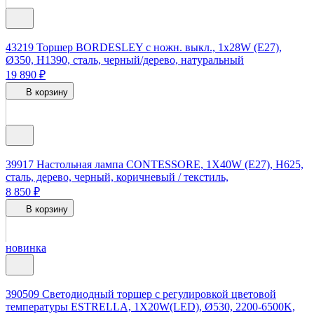
43219
Торшер BORDESLEY c ножн. выкл., 1x28W (E27),
Ø350, H1390, сталь, черный/дерево, натуральный
19 890 ₽
В корзину
39917
Настольная лампа CONTESSORE, 1X40W (E27), H625,
сталь, дерево, черный, коричневый / текстиль,
8 850 ₽
В корзину
новинка
390509
Светодиодный торшер с регулировкой цветовой
температуры ESTRELLA, 1X20W(LED), Ø530, 2200-6500K,