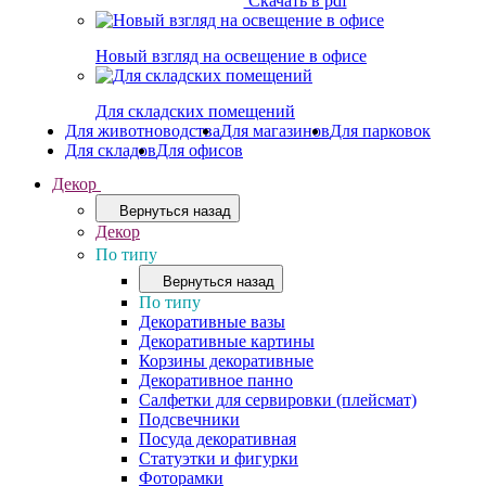
Скачать в pdf
Новый взгляд на освещение в офисе
Для складских помещений
Для животноводства
Для магазинов
Для парковок
Для складов
Для офисов
Декор
Вернуться назад
Декор
По типу
Вернуться назад
По типу
Декоративные вазы
Декоративные картины
Корзины декоративные
Декоративное панно
Салфетки для сервировки (плейсмат)
Подсвечники
Посуда декоративная
Статуэтки и фигурки
Фоторамки