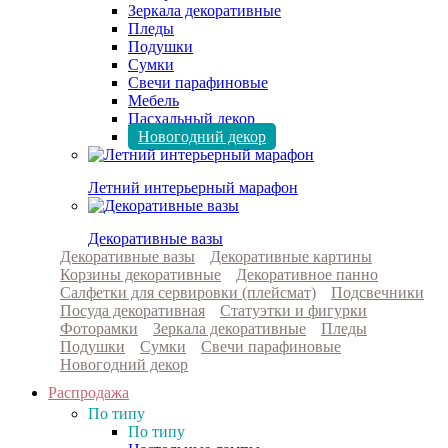
Зеркала декоративные
Пледы
Подушки
Сумки
Свечи парафиновые
Мебель
Пасхальный декор
Новогодний декор
Летний интерьерный марафон
Декоративные вазы
Декоративные вазы
Декоративные картины
Корзины декоративные
Декоративное панно
Салфетки для сервировки (плейсмат)
Подсвечники
Посуда декоративная
Статуэтки и фигурки
Фоторамки
Зеркала декоративные
Пледы
Подушки
Сумки
Свечи парафиновые
Новогодний декор
Распродажа
По типу
По типу