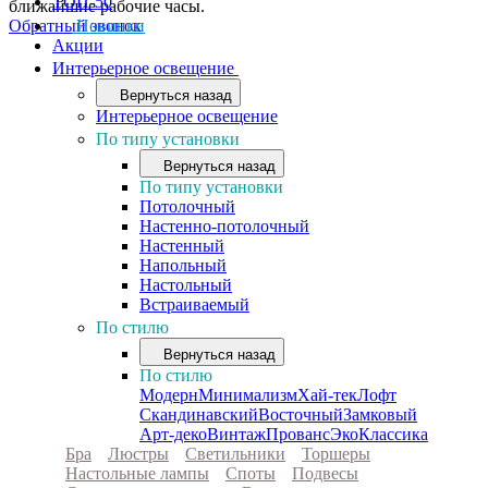
ТОП-50
ближайшие рабочие часы.
Обратный звонок
Новинки
Акции
Интерьерное освещение
Вернуться назад
Интерьерное освещение
По типу установки
Вернуться назад
По типу установки
Потолочный
Настенно-потолочный
Настенный
Напольный
Настольный
Встраиваемый
По стилю
Вернуться назад
По стилю
Модерн
Минимализм
Хай-тек
Лофт
Скандинавский
Восточный
Замковый
Арт-деко
Винтаж
Прованс
Эко
Классика
Бра
Люстры
Светильники
Торшеры
Настольные лампы
Споты
Подвесы