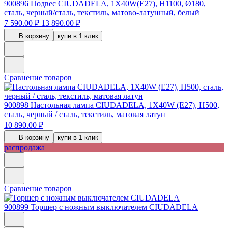
900896
Подвес CIUDADELA, 1X40W(Е27), H1100, Ø180,
сталь, черный/сталь, текстиль, матово-латунный, белый
7 590.00 ₽
13 890.00 ₽
В корзину
купи в 1 клик
Сравнение товаров
900898
Настольная лампа CIUDADELA, 1X40W (E27), H500,
сталь, черный / сталь, текстиль, матовая латун
10 890.00 ₽
В корзину
купи в 1 клик
распродажа
Сравнение товаров
900899
Торшер с ножным выключателем CIUDADELA