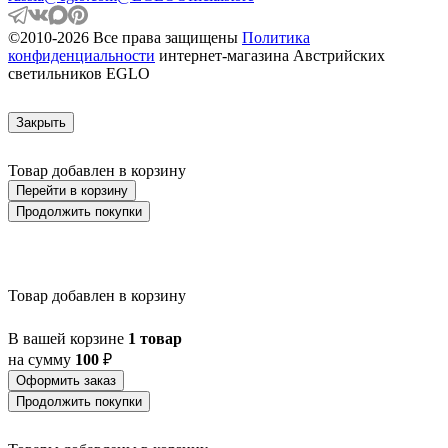
ASBY
ASINDRO
©2010-2026 Все права защищены
Политика
ATOLLARI
конфиденциальности
интернет-магазина Австрийских
AULIYE
светильников EGLO
AUROTONELLO
AUSTELL
AZBARREN
Закрыть
BABIRIK
BAILRIGG
BALEZZE
Товар добавлен в корзину
BALIGIAN
Перейти в корзину
BALIGUIAN
Продолжить покупки
BALLINA
BALMAHA
BALNARIO
BALOISH
BAMPTON
Товар добавлен в корзину
BANI
BARBOTTO
В вашей корзине
1 товар
BARI 1
на сумму
100
₽
BARI-M
BARNSTAPLE
Оформить заказ
BASALGO 1
Продолжить покупки
BASILANO
BASILDON