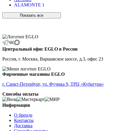
ALAMONTE 1
ALAMONTE SMOKE
ALBARACCIN
Показать все
ALBARINO
ALBARIZA
ALBAVILLA
ALCUDIA
ALDERNEY
ALMANZORA
Центральный офис EGLO в России
ALMEIDA
ALMEIDA 2
Россия, г. Москва, Варшавское шоссе, д.3, офис 23
ALMONTE
ALMUDAINA
ALOBRASE
Фирменные магазины EGLO
ALORIA
ALSAGER
г. Санкт-Петербург, ул. Фучика 9, ТРЦ «Кубатура»
ALTAMIRA
Способы оплаты
ALVEZ
AMADORA
AMAKUSA
Информация
AMBALABE
О бренде
AMBATOBE
Контакты
AMBILOBE
Доставка
AMBONDRONA
Способы оплаты