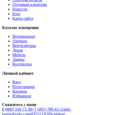
AMBORIALA
Оптовым клиентам
AMEZAGA
Новости
AMOATSY
Блог
AMPITABE
Карта сайта
AMSFIELD
AMSFIELD 1
Каталог освещения
ANDASIBE
ANJABE
Интерьерное
ANKAREFO
Уличное
ANTELAO
Вентиляторы
ANTIPOLO
Декор
ANWICK
Мебель
ANWICK 1
Лампы
ANZINO
Коллекции
APRICALE
ARACENA
Личный кабинет
ARANGONA
ARANZOLA
Вход
ARENALES
Регистрация
ARGOLIS 2
Корзина
ARISCANI
Избранное
ARISCANI 2
ARNHEM
Свяжитесь с нами
ARRECIFE
8 (800) 550-73-38
+7 (495) 789-43-11
info-
ARTANA
russia@eglo.com
@EGLOOfficialstore