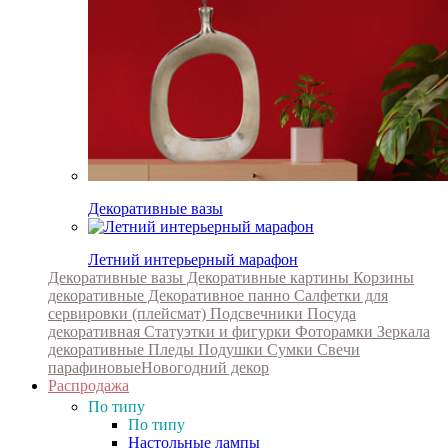
Декоративные вазы
Летний интерьерный марафон
Декоративные вазы
Декоративные картины
Корзины
декоративные
Декоративное панно
Салфетки для
сервировки (плейсмат)
Подсвечники
Посуда
декоративная
Статуэтки и фигурки
Фоторамки
Зеркала
декоративные
Пледы
Подушки
Сумки
Свечи
парафиновые
Новогодний декор
Распродажа
По типу
По типу
Настольные лампы