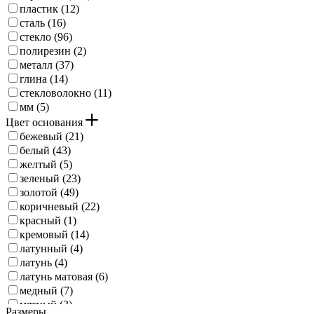
пластик (
12
)
сталь (
16
)
стекло (
96
)
полирезин (
2
)
металл (
37
)
глина (
14
)
стекловолокно (
11
)
мм (
5
)
Цвет основания
бежевый (
21
)
белый (
43
)
желтый (
5
)
зеленый (
23
)
золотой (
49
)
коричневый (
22
)
красный (
1
)
кремовый (
14
)
латунный (
4
)
латунь (
4
)
латунь матовая (
6
)
медный (
7
)
мятный (
3
)
Размеры