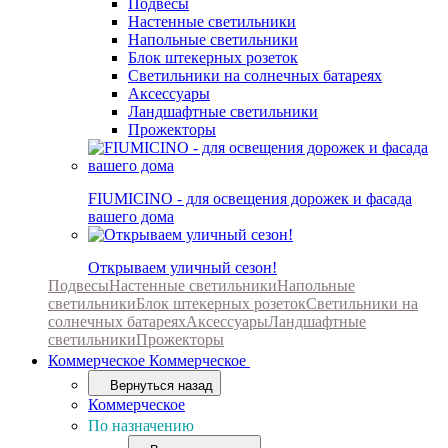
Подвесы
Настенные светильники
Напольные светильники
Блок штекерных розеток
Светильники на солнечных батареях
Аксессуары
Ландшафтные светильники
Прожекторы
FIUMICINO - для освещения дорожек и фасада
вашего дома
Открываем уличный сезон!
Подвесы
Настенные светильники
Напольные
светильники
Блок штекерных розеток
Светильники на
солнечных батареях
Аксессуары
Ландшафтные
светильники
Прожекторы
Коммерческое
Коммерческое
Вернуться назад
Коммерческое
По назначению