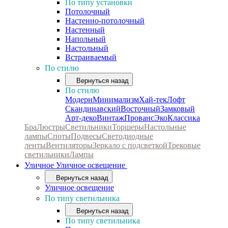
По типу установки
Потолочный
Настенно-потолочный
Настенный
Напольный
Настольный
Встраиваемый
По стилю
Вернуться назад
По стилю
Модерн
Минимализм
Хай-тек
Лофт
Скандинавский
Восточный
Замковый
Арт-деко
Винтаж
Прованс
Эко
Классика
Бра
Люстры
Светильники
Торшеры
Настольные
лампы
Споты
Подвесы
Светодиодные
ленты
Вентиляторы
Зеркало с подсветкой
Трековые
светильники
Лампы
Уличное
Уличное освещение
Вернуться назад
Уличное освещение
По типу светильника
Вернуться назад
По типу светильника