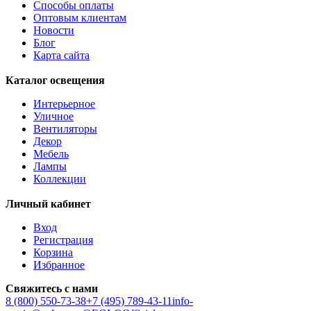
Способы оплаты
AMOATSY
Оптовым клиентам
AMPITABE
Новости
AMSFIELD 1
Блог
ANDASIBE
Карта сайта
ANJABE
ANKAREFO
Каталог освещения
ANTELAO
ANTIPOLO
Интерьерное
ANWICK
Уличное
ANWICK 1
Вентиляторы
ANZINO
Декор
APRICALE
Мебель
ARACENA
Лампы
ARANGONA
Коллекции
ARANZOLA
ARENALES
Личный кабинет
ARGOLIS 2
ARISCANI
Вход
ARISCANI 2
Регистрация
ARNHEM
Корзина
ARRECIFE
Избранное
ARTANA
ASBY
Свяжитесь с нами
ASINDRO
8 (800) 550-73-38
+7 (495) 789-43-11
info-
ATOLLARI