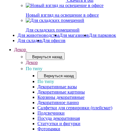
Скачать в pdf
Новый взгляд на освещение в офисе
Для складских помещений
Для животноводства
Для магазинов
Для парковок
Для складов
Для офисов
Декор
Вернуться назад
Декор
По типу
Вернуться назад
По типу
Декоративные вазы
Декоративные картины
Корзины декоративные
Декоративное панно
Салфетки для сервировки (плейсмат)
Подсвечники
Посуда декоративная
Статуэтки и фигурки
Фоторамки