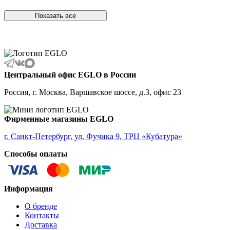
ALAMONTE SMOKE
ALBARACCIN
Показать все
ALBARINO
ALBARIZA
ALBAVILLA
ALCUDIA
ALDERNEY
ALMANZORA
Центральный офис EGLO в России
ALMEIDA
ALMEIDA 2
Россия, г. Москва, Варшавское шоссе, д.3, офис 23
ALMONTE
ALMUDAINA
ALOBRASE
Фирменные магазины EGLO
ALORIA
ALSAGER
г. Санкт-Петербург, ул. Фучика 9, ТРЦ «Кубатура»
ALTAMIRA
Способы оплаты
ALVEZ
AMADORA
AMAKUSA
AMBALABE
Информация
AMBATOBE
AMBILOBE
О бренде
AMBONDRONA
Контакты
AMBORIALA
Доставка
AMEZAGA