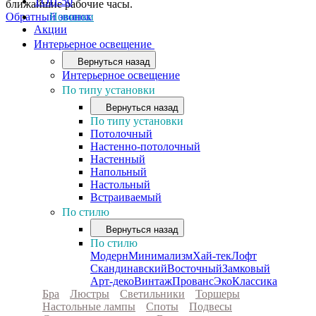
ТОП-50
ближайшие рабочие часы.
Обратный звонок
Новинки
Акции
Интерьерное освещение
Вернуться назад
Интерьерное освещение
По типу установки
Вернуться назад
По типу установки
Потолочный
Настенно-потолочный
Настенный
Напольный
Настольный
Встраиваемый
По стилю
Вернуться назад
По стилю
Модерн
Минимализм
Хай-тек
Лофт
Скандинавский
Восточный
Замковый
Арт-деко
Винтаж
Прованс
Эко
Классика
Бра
Люстры
Светильники
Торшеры
Настольные лампы
Споты
Подвесы