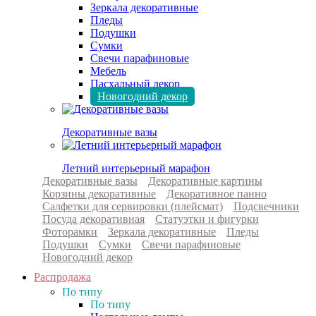
Зеркала декоративные
Пледы
Подушки
Сумки
Свечи парафиновые
Мебель
Пасхальный декор
Новогодний декор
Декоративные вазы
Летний интерьерный марафон
Декоративные вазы
Декоративные картины
Корзины декоративные
Декоративное панно
Салфетки для сервировки (плейсмат)
Подсвечники
Посуда декоративная
Статуэтки и фигурки
Фоторамки
Зеркала декоративные
Пледы
Подушки
Сумки
Свечи парафиновые
Новогодний декор
Распродажа
По типу
По типу