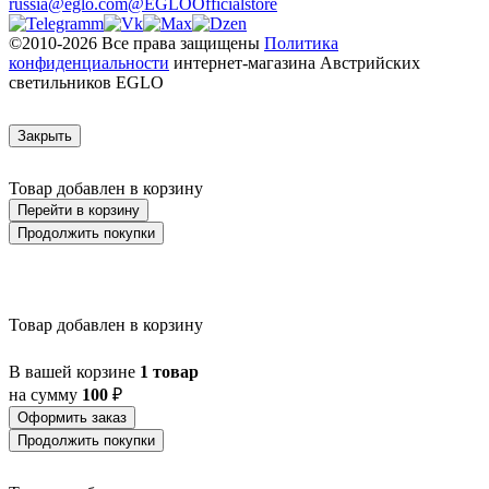
russia@eglo.com
@EGLOOfficialstore
AULIYE
AUROTONELLO
©2010-2026 Все права защищены
Политика
AUSTELL
конфиденциальности
интернет-магазина Австрийских
AZAR 60
светильников EGLO
AZBARREN
BABIRIK
BAILRIGG
Закрыть
BALEZZE
BALIGIAN
Товар добавлен в корзину
BALIGUIAN
Перейти в корзину
BALLINA
Продолжить покупки
BALMAHA
BALNARIO
BALOISH
BAMPTON
BANI
Товар добавлен в корзину
BARBOTTO
BARI 1
В вашей корзине
BARI-M
1 товар
BARNSTAPLE
на сумму
100
₽
BASALGO 1
Оформить заказ
BASILANO
Продолжить покупки
BASILDON
BATABANO