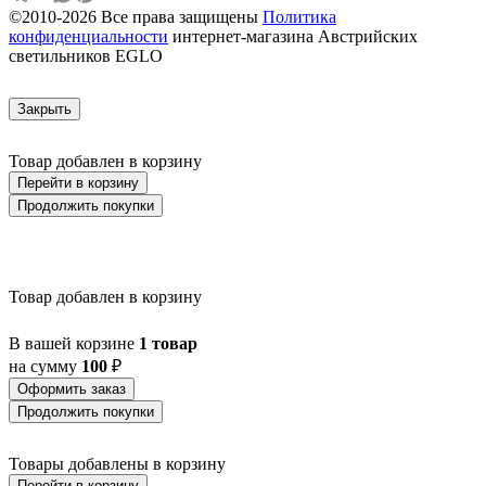
©2010-2026 Все права защищены
Политика
AULIYE
конфиденциальности
интернет-магазина Австрийских
AUROTONELLO
светильников EGLO
AUSTELL
AZAR 60
AZBARREN
Закрыть
BABIRIK
BAILRIGG
BALEZZE
Товар добавлен в корзину
BALIGIAN
Перейти в корзину
BALIGUIAN
Продолжить покупки
BALLINA
BALMAHA
BALNARIO
BALOISH
BAMPTON
Товар добавлен в корзину
BANI
BARBOTTO
В вашей корзине
1 товар
BARI 1
на сумму
100
₽
BARI-M
BARNSTAPLE
Оформить заказ
BASALGO 1
Продолжить покупки
BASILANO
BASILDON
Товары добавлены в корзину
BATABANO
Перейти в корзину