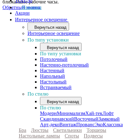
ТОП-50
ближайшие рабочие часы.
Обратный звонок
Новинки
Акции
Интерьерное освещение
Вернуться назад
Интерьерное освещение
По типу установки
Вернуться назад
По типу установки
Потолочный
Настенно-потолочный
Настенный
Напольный
Настольный
Встраиваемый
По стилю
Вернуться назад
По стилю
Модерн
Минимализм
Хай-тек
Лофт
Скандинавский
Восточный
Замковый
Арт-деко
Винтаж
Прованс
Эко
Классика
Бра
Люстры
Светильники
Торшеры
Настольные лампы
Споты
Подвесы