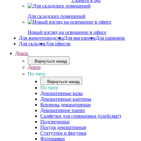
Скачать в pdf
Для складских помещений
Новый взгляд на освещение в офисе
Для животноводства
Для магазинов
Для парковок
Для складов
Для офисов
Декор
Вернуться назад
Декор
По типу
Вернуться назад
По типу
Декоративные вазы
Декоративные картины
Корзины декоративные
Декоративное панно
Салфетки для сервировки (плейсмат)
Подсвечники
Посуда декоративная
Статуэтки и фигурки
Фоторамки