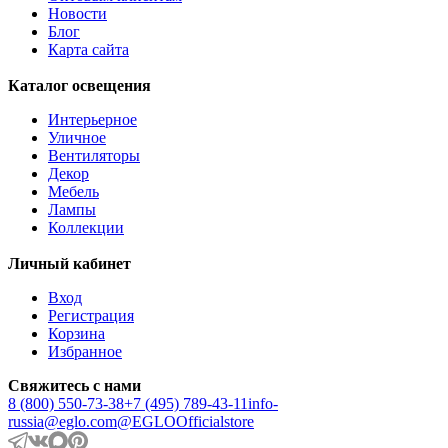
Новости
AMOATSY
Блог
AMPITABE
Карта сайта
AMSFIELD 1
ANDASIBE
Каталог освещения
ANJABE
ANKAREFO
Интерьерное
ANTELAO
Уличное
ANTIPOLO
Вентиляторы
ANWICK
Декор
ANWICK 1
Мебель
ANZINO
Лампы
APRICALE
Коллекции
ARACENA
ARANGONA
Личный кабинет
ARANZOLA
ARENALES
Вход
ARGOLIS 2
Регистрация
ARISCANI
Корзина
ARISCANI 2
Избранное
ARNHEM
ARRECIFE
Свяжитесь с нами
ARTANA
8 (800) 550-73-38
+7 (495) 789-43-11
info-
ASBY
russia@eglo.com
@EGLOOfficialstore
ASINDRO
ATOLLARI