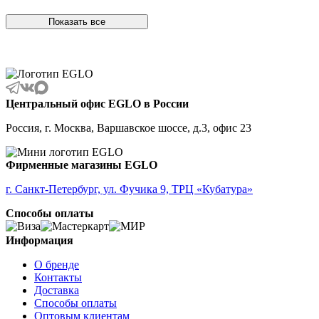
ALAMONTE SMOKE
ALBARACCIN
Показать все
ALBARINO
ALBARIZA
ALBAVILLA
ALCUDIA
ALDERNEY
ALMANZORA
Центральный офис EGLO в России
ALMEIDA
ALMEIDA 2
Россия, г. Москва, Варшавское шоссе, д.3, офис 23
ALMONTE
ALMUDAINA
ALOBRASE
Фирменные магазины EGLO
ALORIA
ALSAGER
г. Санкт-Петербург, ул. Фучика 9, ТРЦ «Кубатура»
ALTAMIRA
Способы оплаты
ALVEZ
AMADORA
AMAKUSA
Информация
AMBALABE
О бренде
AMBATOBE
Контакты
AMBILOBE
Доставка
AMBONDRONA
Способы оплаты
AMBORIALA
Оптовым клиентам
AMEZAGA