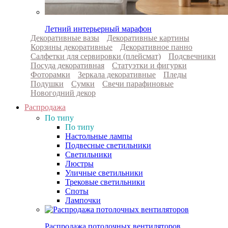
Летний интерьерный марафон
Декоративные вазы
Декоративные картины
Корзины декоративные
Декоративное панно
Салфетки для сервировки (плейсмат)
Подсвечники
Посуда декоративная
Статуэтки и фигурки
Фоторамки
Зеркала декоративные
Пледы
Подушки
Сумки
Свечи парафиновые
Новогодний декор
Распродажа
По типу
По типу
Настольные лампы
Подвесные светильники
Светильники
Люстры
Уличные светильники
Трековые светильники
Споты
Лампочки
Распродажа потолочных вентиляторов