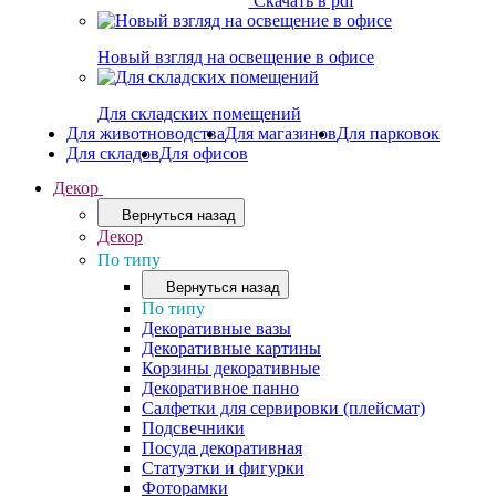
Скачать в pdf
Новый взгляд на освещение в офисе
Для складских помещений
Для животноводства
Для магазинов
Для парковок
Для складов
Для офисов
Декор
Вернуться назад
Декор
По типу
Вернуться назад
По типу
Декоративные вазы
Декоративные картины
Корзины декоративные
Декоративное панно
Салфетки для сервировки (плейсмат)
Подсвечники
Посуда декоративная
Статуэтки и фигурки
Фоторамки