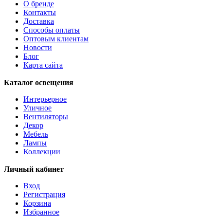
О бренде
AMBATOBE
Контакты
AMBILOBE
Доставка
AMBONDRONA
Способы оплаты
AMBORIALA
Оптовым клиентам
AMEZAGA
Новости
AMOATSY
Блог
AMPITABE
Карта сайта
AMSFIELD 1
ANDASIBE
Каталог освещения
ANJABE
ANKAREFO
Интерьерное
ANTELAO
Уличное
ANTIPOLO
Вентиляторы
ANWICK
Декор
ANWICK 1
Мебель
ANZINO
Лампы
APRICALE
Коллекции
ARACENA
ARANGONA
Личный кабинет
ARANZOLA
ARENALES
Вход
ARGOLIS 2
Регистрация
ARISCANI
Корзина
ARISCANI 2
Избранное
ARNHEM