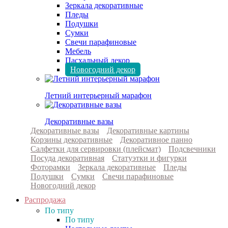
Зеркала декоративные
Пледы
Подушки
Сумки
Свечи парафиновые
Мебель
Пасхальный декор
Новогодний декор
Летний интерьерный марафон
Декоративные вазы
Декоративные вазы
Декоративные картины
Корзины декоративные
Декоративное панно
Салфетки для сервировки (плейсмат)
Подсвечники
Посуда декоративная
Статуэтки и фигурки
Фоторамки
Зеркала декоративные
Пледы
Подушки
Сумки
Свечи парафиновые
Новогодний декор
Распродажа
По типу
По типу