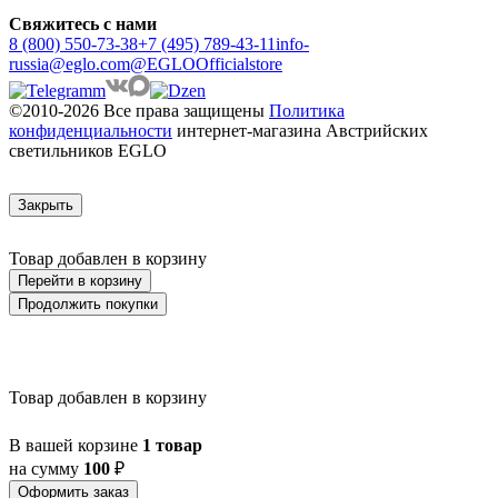
ARRECIFE
Свяжитесь с нами
ARTANA
8 (800) 550-73-38
+7 (495) 789-43-11
info-
ASBY
russia@eglo.com
@EGLOOfficialstore
ASINDRO
ATOLLARI
©2010-2026 Все права защищены
Политика
AULIYE
конфиденциальности
интернет-магазина Австрийских
AUROTONELLO
светильников EGLO
AUSTELL
AZAR 60
AZBARREN
Закрыть
BABIRIK
BAILRIGG
BALEZZE
Товар добавлен в корзину
BALIGIAN
Перейти в корзину
BALIGUIAN
Продолжить покупки
BALLINA
BALMAHA
BALNARIO
BALOISH
BAMPTON
Товар добавлен в корзину
BANI
BARBOTTO
В вашей корзине
1 товар
BARI 1
на сумму
100
₽
BARI-M
BARNSTAPLE
Оформить заказ