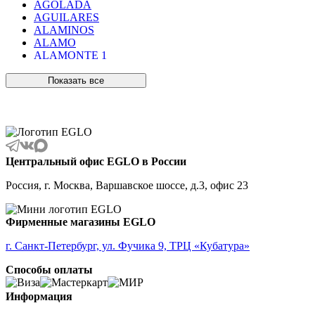
AGOLADA
AGUILARES
ALAMINOS
ALAMO
ALAMONTE 1
ALAMONTE SMOKE
ALBARACCIN
Показать все
ALBARINO
ALBARIZA
ALBAVILLA
ALCUDIA
ALDERNEY
ALMANZORA
Центральный офис EGLO в России
ALMEIDA
ALMEIDA 2
Россия, г. Москва, Варшавское шоссе, д.3, офис 23
ALMONTE
ALMUDAINA
ALOBRASE
Фирменные магазины EGLO
ALORIA
ALSAGER
г. Санкт-Петербург, ул. Фучика 9, ТРЦ «Кубатура»
ALTAMIRA
Способы оплаты
ALVEZ
AMADORA
AMAKUSA
Информация
AMBALABE