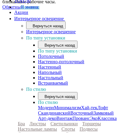
ТОП-50
ближайшие рабочие часы.
Обратный звонок
Новинки
Акции
Интерьерное освещение
Вернуться назад
Интерьерное освещение
По типу установки
Вернуться назад
По типу установки
Потолочный
Настенно-потолочный
Настенный
Напольный
Настольный
Встраиваемый
По стилю
Вернуться назад
По стилю
Модерн
Минимализм
Хай-тек
Лофт
Скандинавский
Восточный
Замковый
Арт-деко
Винтаж
Прованс
Эко
Классика
Бра
Люстры
Светильники
Торшеры
Настольные лампы
Споты
Подвесы