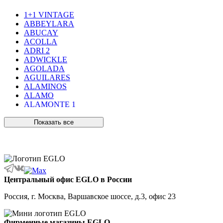
1+1 VINTAGE
ABBEYLARA
ABUCAY
ACOLLA
ADRI 2
ADWICKLE
AGOLADA
AGUILARES
ALAMINOS
ALAMO
ALAMONTE 1
ALAMONTE SMOKE
ALBARACCIN
Показать все
ALBARINO
ALBARIZA
ALBAVILLA
ALCUDIA
ALDERNEY
ALMANZORA
Центральный офис EGLO в России
ALMEIDA
ALMEIDA 2
Россия, г. Москва, Варшавское шоссе, д.3, офис 23
ALMONTE
ALMUDAINA
ALOBRASE
Фирменные магазины EGLO