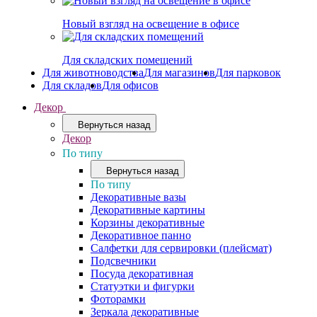
Новый взгляд на освещение в офисе
Для складских помещений
Для животноводства
Для магазинов
Для парковок
Для складов
Для офисов
Декор
Вернуться назад
Декор
По типу
Вернуться назад
По типу
Декоративные вазы
Декоративные картины
Корзины декоративные
Декоративное панно
Салфетки для сервировки (плейсмат)
Подсвечники
Посуда декоративная
Статуэтки и фигурки
Фоторамки
Зеркала декоративные