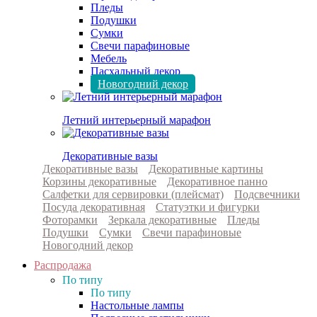
Пледы
Подушки
Сумки
Свечи парафиновые
Мебель
Пасхальный декор
Новогодний декор
Летний интерьерный марафон
Декоративные вазы
Декоративные вазы
Декоративные картины
Корзины декоративные
Декоративное панно
Салфетки для сервировки (плейсмат)
Подсвечники
Посуда декоративная
Статуэтки и фигурки
Фоторамки
Зеркала декоративные
Пледы
Подушки
Сумки
Свечи парафиновые
Новогодний декор
Распродажа
По типу
По типу
Настольные лампы