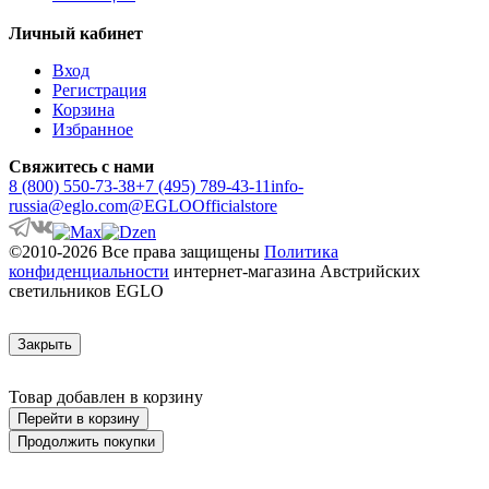
ARANGONA
Личный кабинет
ARANZOLA
ARENALES
Вход
ARGOLIS 2
Регистрация
ARISCANI
Корзина
ARISCANI 2
Избранное
ARNHEM
ARRECIFE
Свяжитесь с нами
ARTANA
8 (800) 550-73-38
+7 (495) 789-43-11
info-
ASBY
russia@eglo.com
@EGLOOfficialstore
ASINDRO
ATOLLARI
©2010-2026 Все права защищены
Политика
AULIYE
конфиденциальности
интернет-магазина Австрийских
AUROTONELLO
светильников EGLO
AUSTELL
AZBARREN
BABIRIK
Закрыть
BAILRIGG
BALEZZE
BALIGIAN
Товар добавлен в корзину
BALIGUIAN
Перейти в корзину
BALLINA
Продолжить покупки
BALMAHA
BALNARIO
BALOISH