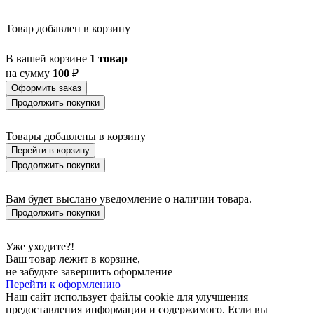
BAMPTON
BANI
Товар добавлен в корзину
BARBOTTO
BARI 1
В вашей корзине
1 товар
BARI-M
на сумму
100
₽
BARNSTAPLE
BASALGO 1
Оформить заказ
BASILANO
Продолжить покупки
BASILDON
BATABANO
Товары добавлены в корзину
BATALLAS
Перейти в корзину
BAZELY
BELCREDA
Продолжить покупки
BELESAR
BELESER
Вам будет выслано уведомление о наличии товара.
BELLARIVA 3
Продолжить покупки
BELLIZZI
BELLSHILL
BELSIANA 1
Уже уходите?!
BENARIBA
Ваш товар лежит в корзине,
BERHALA
не забудьте завершить оформление
BERNABETA
Перейти к оформлению
BERNABETTA
Наш сайт использует файлы cookie для улучшения
BERREGAS
предоставления информации и содержимого. Если вы