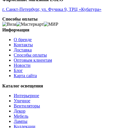
ALORIA
ALSAGER
г. Санкт-Петербург, ул. Фучика 9, ТРЦ «Кубатура»
ALTAMIRA
Способы оплаты
ALVEZ
AMADORA
AMAKUSA
Информация
AMBALABE
О бренде
AMBATOBE
Контакты
AMBILOBE
Доставка
AMBONDRONA
Способы оплаты
AMBORIALA
Оптовым клиентам
AMEZAGA
Новости
AMOATSY
Блог
AMPITABE
Карта сайта
AMSFIELD 1
ANDASIBE
Каталог освещения
ANJABE
ANKAREFO
Интерьерное
ANTELAO
Уличное
ANTIPOLO
Вентиляторы
ANWICK
Декор
ANWICK 1
Мебель
ANZINO
Лампы
APRICALE
Коллекции
ARACENA