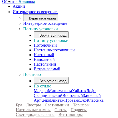
Обратный звонок
Новинки
Акции
Интерьерное освещение
Вернуться назад
Интерьерное освещение
По типу установки
Вернуться назад
По типу установки
Потолочный
Настенно-потолочный
Настенный
Напольный
Настольный
Встраиваемый
По стилю
Вернуться назад
По стилю
Модерн
Минимализм
Хай-тек
Лофт
Скандинавский
Восточный
Замковый
Арт-деко
Винтаж
Прованс
Эко
Классика
Бра
Люстры
Светильники
Торшеры
Настольные лампы
Споты
Подвесы
Светодиодные ленты
Вентиляторы