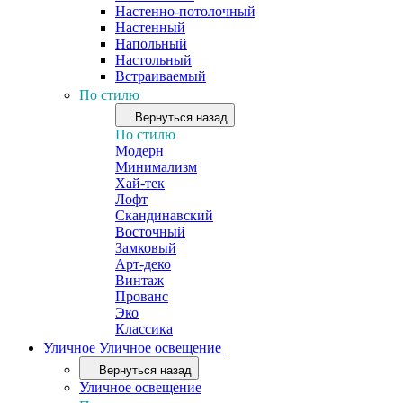
Настенно-потолочный
Настенный
Напольный
Настольный
Встраиваемый
По стилю
Вернуться назад
По стилю
Модерн
Минимализм
Хай-тек
Лофт
Скандинавский
Восточный
Замковый
Арт-деко
Винтаж
Прованс
Эко
Классика
Уличное
Уличное освещение
Вернуться назад
Уличное освещение