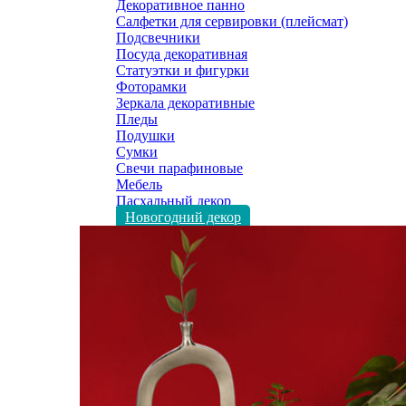
Декоративное панно
Салфетки для сервировки (плейсмат)
Подсвечники
Посуда декоративная
Статуэтки и фигурки
Фоторамки
Зеркала декоративные
Пледы
Подушки
Сумки
Свечи парафиновые
Мебель
Пасхальный декор
Новогодний декор