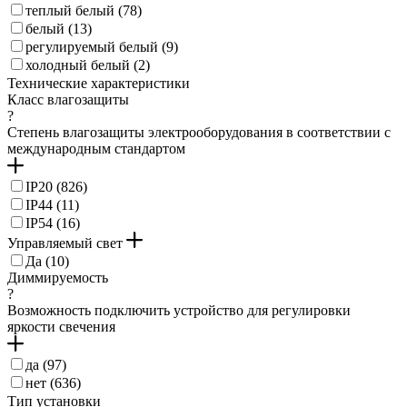
теплый белый (
78
)
белый (
13
)
регулируемый белый (
9
)
холодный белый (
2
)
Технические характеристики
Класс влагозащиты
?
Степень влагозащиты электрооборудования в соответствии с
международным стандартом
IP20 (
826
)
IP44 (
11
)
IP54 (
16
)
Управляемый свет
Да (
10
)
Диммируемость
?
Возможность подключить устройство для регулировки
яркости свечения
да (
97
)
нет (
636
)
Тип установки