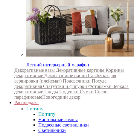
Летний интерьерный марафон
Декоративные вазы
Декоративные картины
Корзины
декоративные
Декоративное панно
Салфетки для
сервировки (плейсмат)
Подсвечники
Посуда
декоративная
Статуэтки и фигурки
Фоторамки
Зеркала
декоративные
Пледы
Подушки
Сумки
Свечи
парафиновые
Новогодний декор
Распродажа
По типу
По типу
Настольные лампы
Подвесные светильники
Светильники