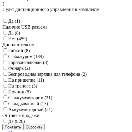
?
Пульт дистанционного управления в комплекте
Да (
1
)
Наличие USB разъема
Да (
8
)
Нет (
459
)
Дополнительно
Гибкий (
8
)
С абажуром (
189
)
Горизонтальный (
3
)
Фонарь (
2
)
Беспроводная зарядка для телефона (
2
)
На прищепке (
11
)
На треноге (
3
)
Ночник (
5
)
С аккумулятором (
21
)
Складываемый (
13
)
Аккумуляторный (
21
)
Оптовые продажи
Да (
826
)