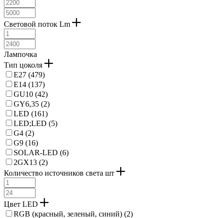
Световой поток Lm
Лампочка
Тип цоколя
E27 (
479
)
E14 (
137
)
GU10 (
42
)
GY6,35 (
2
)
LED (
161
)
LED;LED (
5
)
G4 (
2
)
G9 (
16
)
SOLAR-LED (
6
)
2GX13 (
2
)
Количество источников света шт
Цвет LED
RGB (красный, зеленый, синий) (
2
)