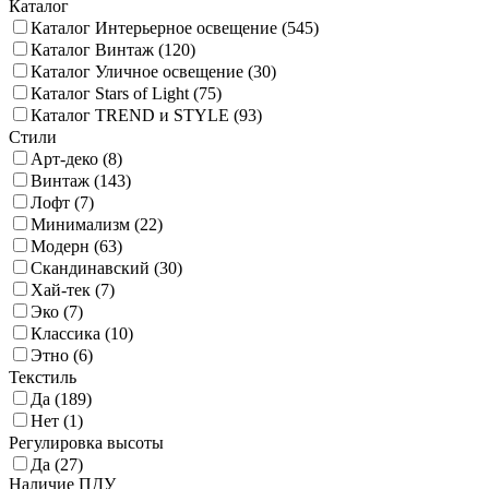
Каталог
Каталог Интерьерное освещение (
545
)
Каталог Винтаж (
120
)
Каталог Уличное освещение (
30
)
Каталог Stars of Light (
75
)
Каталог TREND и STYLE (
93
)
Стили
Арт-деко (
8
)
Винтаж (
143
)
Лофт (
7
)
Минимализм (
22
)
Модерн (
63
)
Скандинавский (
30
)
Хай-тек (
7
)
Эко (
7
)
Классика (
10
)
Этно (
6
)
Текстиль
Да (
189
)
Нет (
1
)
Регулировка высоты
Да (
27
)
Наличие ПДУ