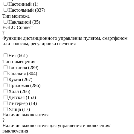
Настенный (
1
)
Настольный (
837
)
Тип монтажа
Накладной (
35
)
EGLO Connect
?
Функции дистанционного управления пультом, смартфоном
или голосом, регулировка свечения
Нет (
661
)
Тип помещения
Гостиная (
289
)
Спальня (
304
)
Кухня (
267
)
Прихожая (
286
)
Холл (
266
)
Детская (
153
)
Интерьер (
14
)
Улица (
17
)
Наличие выключателя
?
Наличие выключателя для управления и включения/
выключения