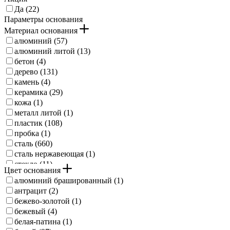
Да (
22
)
Параметры основания
Материал основания
алюминий (
57
)
алюминий литой (
13
)
бетон (
4
)
дерево (
131
)
камень (
4
)
керамика (
29
)
кожа (
1
)
металл литой (
1
)
пластик (
108
)
пробка (
1
)
сталь (
660
)
сталь нержавеющая (
1
)
стекло (
11
)
Цвет основания
хрусталь (
2
)
алюминий брашированный (
1
)
алюминий, сталь (
10
)
антрацит (
2
)
дерево, сталь (
1
)
бежево-золотой (
1
)
бежевый (
4
)
белая-патина (
1
)