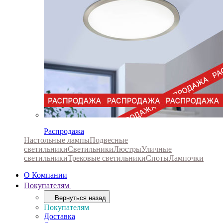
Распродажа
Настольные лампы
Подвесные
светильники
Светильники
Люстры
Уличные
светильники
Трековые светильники
Споты
Лампочки
О Компании
Покупателям
Вернуться назад
Покупателям
Доставка