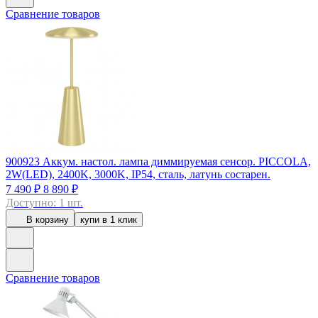
Сравнение товаров
900923
Аккум. настол. лампа диммируемая сенсор. PICCOLA,
2W(LED), 2400K, 3000K, IP54, сталь, латунь состарен.
7 490 ₽
8 890 ₽
Доступно: 1 шт.
В корзину
купи в 1 клик
Сравнение товаров