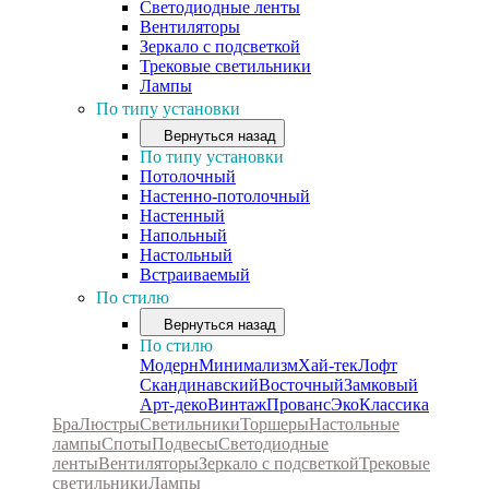
Светодиодные ленты
Вентиляторы
Зеркало с подсветкой
Трековые светильники
Лампы
По типу установки
Вернуться назад
По типу установки
Потолочный
Настенно-потолочный
Настенный
Напольный
Настольный
Встраиваемый
По стилю
Вернуться назад
По стилю
Модерн
Минимализм
Хай-тек
Лофт
Скандинавский
Восточный
Замковый
Арт-деко
Винтаж
Прованс
Эко
Классика
Бра
Люстры
Светильники
Торшеры
Настольные
лампы
Споты
Подвесы
Светодиодные
ленты
Вентиляторы
Зеркало с подсветкой
Трековые
светильники
Лампы