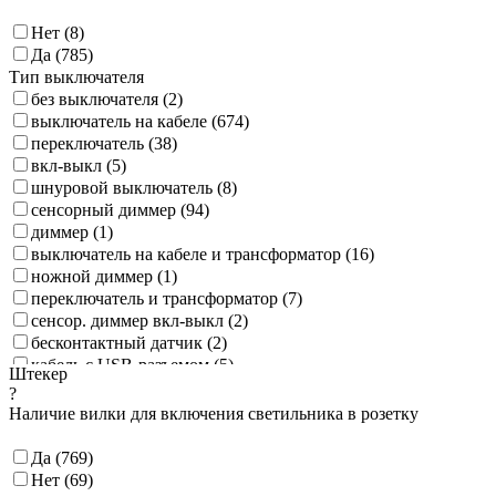
Нет (
8
)
Да (
785
)
Тип выключателя
без выключателя (
2
)
выключатель на кабеле (
674
)
переключатель (
38
)
вкл-выкл (
5
)
шнуровой выключатель (
8
)
сенсорный диммер (
94
)
диммер (
1
)
выключатель на кабеле и трансформатор (
16
)
ножной диммер (
1
)
переключатель и трансформатор (
7
)
сенсор. диммер вкл-выкл (
2
)
бесконтактный датчик (
2
)
кабель с USB-разъемом (
5
)
Штекер
сенсорный выключатель (
2
)
?
Наличие вилки для включения светильника в розетку
Да (
769
)
Нет (
69
)