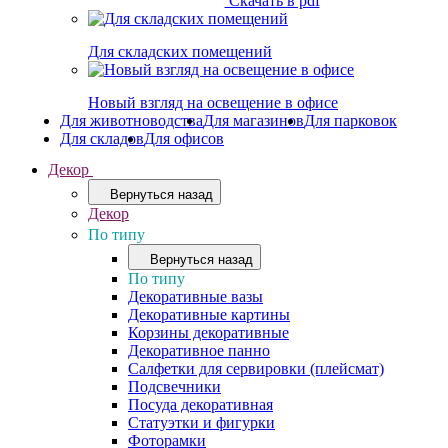
Скачать в pdf
Для складских помещений
Новый взгляд на освещение в офисе
Для животноводства
Для магазинов
Для парковок
Для складов
Для офисов
Декор
Вернуться назад
Декор
По типу
Вернуться назад
По типу
Декоративные вазы
Декоративные картины
Корзины декоративные
Декоративное панно
Салфетки для сервировки (плейсмат)
Подсвечники
Посуда декоративная
Статуэтки и фигурки
Фоторамки