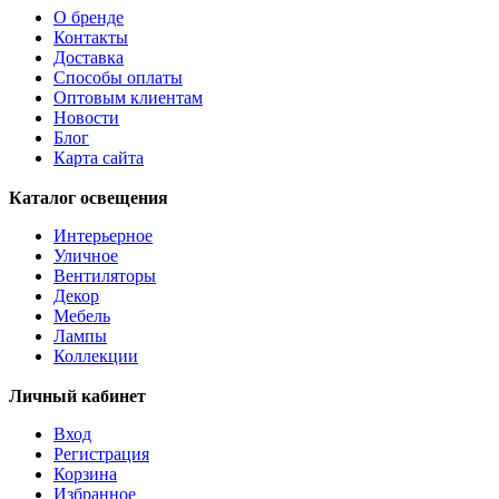
AMBILOBE
О бренде
AMBONDRONA
Контакты
AMBORIALA
Доставка
AMEZAGA
Способы оплаты
AMOATSY
Оптовым клиентам
AMPITABE
Новости
AMSFIELD 1
Блог
ANDASIBE
Карта сайта
ANJABE
ANKAREFO
Каталог освещения
ANTELAO
ANTIPOLO
Интерьерное
ANWICK
Уличное
ANWICK 1
Вентиляторы
ANZINO
Декор
APRICALE
Мебель
ARACENA
Лампы
ARANGONA
Коллекции
ARANZOLA
ARENALES
Личный кабинет
ARGOLIS 2
ARISCANI
Вход
ARISCANI 2
Регистрация
ARNHEM
Корзина
ARRECIFE
Избранное