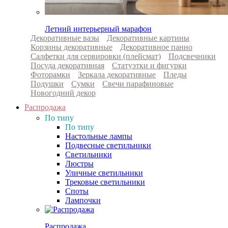
Летний интерьерный марафон
Декоративные вазы
Декоративные картины
Корзины декоративные
Декоративное панно
Салфетки для сервировки (плейсмат)
Подсвечники
Посуда декоративная
Статуэтки и фигурки
Фоторамки
Зеркала декоративные
Пледы
Подушки
Сумки
Свечи парафиновые
Новогодний декор
Распродажа
По типу
По типу
Настольные лампы
Подвесные светильники
Светильники
Люстры
Уличные светильники
Трековые светильники
Споты
Лампочки
Распродажа