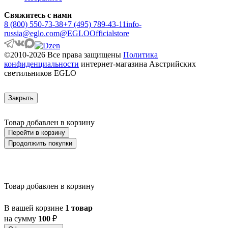
ARTANA
ASBY
Свяжитесь с нами
ASINDRO
8 (800) 550-73-38
+7 (495) 789-43-11
info-
ATOLLARI
russia@eglo.com
@EGLOOfficialstore
AULIYE
AUROTONELLO
©2010-2026 Все права защищены
Политика
AUSTELL
конфиденциальности
интернет-магазина Австрийских
AZAR 60
светильников EGLO
AZBARREN
BABIRIK
BAILRIGG
Закрыть
BALEZZE
BALIGIAN
Товар добавлен в корзину
BALIGUIAN
BALLINA
Перейти в корзину
BALMAHA
Продолжить покупки
BALNARIO
BALOISH
BAMPTON
BANI
Товар добавлен в корзину
BARBOTTO
BARI 1
BARI-M
В вашей корзине
1 товар
BARNSTAPLE
на сумму
100
₽
BASALGO 1