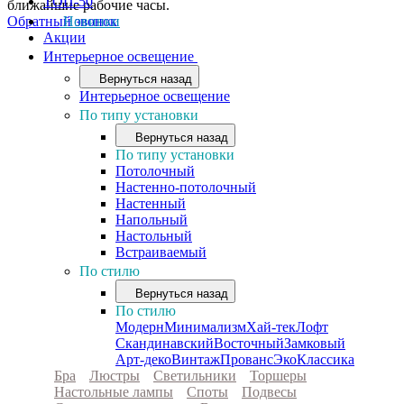
ТОП-50
ближайшие рабочие часы.
Обратный звонок
Новинки
Акции
Интерьерное освещение
Вернуться назад
Интерьерное освещение
По типу установки
Вернуться назад
По типу установки
Потолочный
Настенно-потолочный
Настенный
Напольный
Настольный
Встраиваемый
По стилю
Вернуться назад
По стилю
Модерн
Минимализм
Хай-тек
Лофт
Скандинавский
Восточный
Замковый
Арт-деко
Винтаж
Прованс
Эко
Классика
Бра
Люстры
Светильники
Торшеры
Настольные лампы
Споты
Подвесы