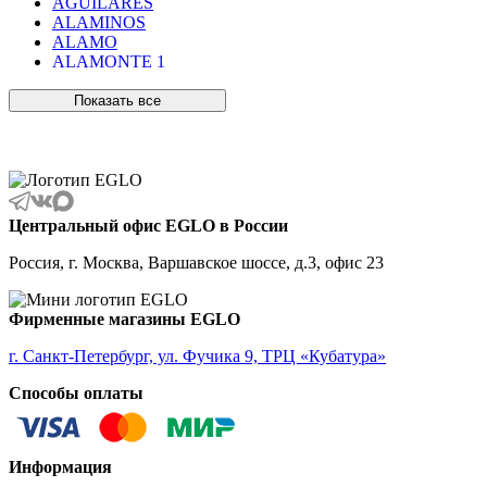
AGUILARES
ALAMINOS
ALAMO
ALAMONTE 1
ALAMONTE SMOKE
ALBARACCIN
Показать все
ALBARINO
ALBARIZA
ALBAVILLA
ALCUDIA
ALDERNEY
ALMANZORA
Центральный офис EGLO в России
ALMEIDA
ALMEIDA 2
Россия, г. Москва, Варшавское шоссе, д.3, офис 23
ALMONTE
ALMUDAINA
ALOBRASE
Фирменные магазины EGLO
ALORIA
ALSAGER
г. Санкт-Петербург, ул. Фучика 9, ТРЦ «Кубатура»
ALTAMIRA
Способы оплаты
ALVEZ
AMADORA
AMAKUSA
AMBALABE
Информация
AMBATOBE