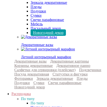
Зеркала декоративные
Пледы
Подушки
Сумки
Свечи парафиновые
Мебель
Пасхальный декор
Новогодний декор
Декоративные вазы
Летний интерьерный марафон
Декоративные вазы
Декоративные картины
Корзины декоративные
Декоративное панно
Салфетки для сервировки (плейсмат)
Подсвечники
Посуда декоративная
Статуэтки и фигурки
Фоторамки
Зеркала декоративные
Пледы
Подушки
Сумки
Свечи парафиновые
Новогодний декор
Распродажа
По типу
По типу