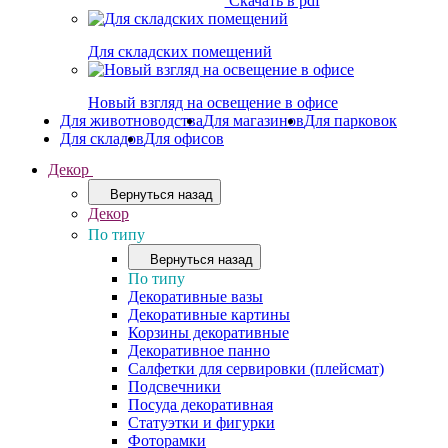
Скачать в pdf
Для складских помещений
Новый взгляд на освещение в офисе
Для животноводства
Для магазинов
Для парковок
Для складов
Для офисов
Декор
Вернуться назад
Декор
По типу
Вернуться назад
По типу
Декоративные вазы
Декоративные картины
Корзины декоративные
Декоративное панно
Салфетки для сервировки (плейсмат)
Подсвечники
Посуда декоративная
Статуэтки и фигурки
Фоторамки