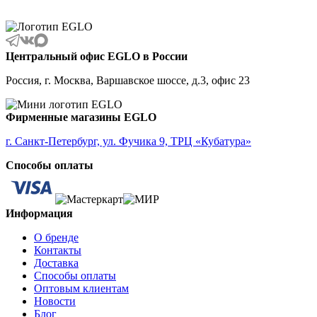
ALBARIZA
ALBAVILLA
ALCUDIA
ALDERNEY
ALMANZORA
Центральный офис EGLO в России
ALMEIDA
ALMEIDA 2
Россия, г. Москва, Варшавское шоссе, д.3, офис 23
ALMONTE
ALMUDAINA
ALOBRASE
Фирменные магазины EGLO
ALORIA
ALSAGER
г. Санкт-Петербург, ул. Фучика 9, ТРЦ «Кубатура»
ALTAMIRA
Способы оплаты
ALVEZ
AMADORA
AMAKUSA
AMBALABE
Информация
AMBATOBE
AMBILOBE
О бренде
AMBONDRONA
Контакты
AMBORIALA
Доставка
AMEZAGA
Способы оплаты
AMOATSY
Оптовым клиентам
AMPITABE
Новости
AMSFIELD 1
Блог