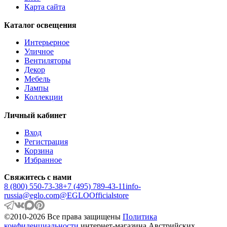
ANDASIBE
Карта сайта
ANJABE
ANKAREFO
Каталог освещения
ANTELAO
ANTIPOLO
Интерьерное
ANWICK
Уличное
ANWICK 1
Вентиляторы
ANZINO
Декор
APRICALE
Мебель
ARACENA
Лампы
ARANGONA
Коллекции
ARANZOLA
ARENALES
Личный кабинет
ARGOLIS 2
ARISCANI
Вход
ARISCANI 2
Регистрация
ARNHEM
Корзина
ARRECIFE
Избранное
ARTANA
ASBY
Свяжитесь с нами
ASINDRO
8 (800) 550-73-38
+7 (495) 789-43-11
info-
ATOLLARI
russia@eglo.com
@EGLOOfficialstore
AULIYE
AUROTONELLO
©2010-2026 Все права защищены
Политика
AUSTELL
конфиденциальности
интернет-магазина Австрийских