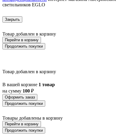
AZAR 60
светильников EGLO
AZBARREN
BABIRIK
BAILRIGG
Закрыть
BALEZZE
BALIGIAN
Товар добавлен в корзину
BALIGUIAN
BALLINA
Перейти в корзину
BALMAHA
Продолжить покупки
BALNARIO
BALOISH
BAMPTON
BANI
Товар добавлен в корзину
BARBOTTO
BARI 1
BARI-M
В вашей корзине
1 товар
BARNSTAPLE
на сумму
100
₽
BASALGO 1
Оформить заказ
BASILANO
Продолжить покупки
BASILDON
BATABANO
BATALLAS
Товары добавлены в корзину
BAZELY
Перейти в корзину
BELCREDA
Продолжить покупки
BELESAR