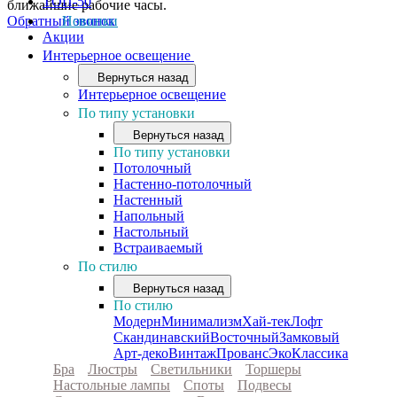
ТОП-50
ближайшие рабочие часы.
Обратный звонок
Новинки
Акции
Интерьерное освещение
Вернуться назад
Интерьерное освещение
По типу установки
Вернуться назад
По типу установки
Потолочный
Настенно-потолочный
Настенный
Напольный
Настольный
Встраиваемый
По стилю
Вернуться назад
По стилю
Модерн
Минимализм
Хай-тек
Лофт
Скандинавский
Восточный
Замковый
Арт-деко
Винтаж
Прованс
Эко
Классика
Бра
Люстры
Светильники
Торшеры
Настольные лампы
Споты
Подвесы