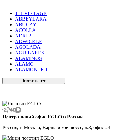
1+1 VINTAGE
ABBEYLARA
ABUCAY
ACOLLA
ADRI 2
ADWICKLE
AGOLADA
AGUILARES
ALAMINOS
ALAMO
ALAMONTE 1
ALAMONTE SMOKE
ALBARACCIN
Показать все
ALBARINO
ALBARIZA
ALBAVILLA
ALCUDIA
ALDERNEY
ALMANZORA
Центральный офис EGLO в России
ALMEIDA
ALMEIDA 2
Россия, г. Москва, Варшавское шоссе, д.3, офис 23
ALMONTE
ALMUDAINA