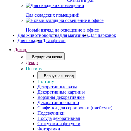
Скачать в pdf
Для складских помещений
Новый взгляд на освещение в офисе
Для животноводства
Для магазинов
Для парковок
Для складов
Для офисов
Декор
Вернуться назад
Декор
По типу
Вернуться назад
По типу
Декоративные вазы
Декоративные картины
Корзины декоративные
Декоративное панно
Салфетки для сервировки (плейсмат)
Подсвечники
Посуда декоративная
Статуэтки и фигурки
Фоторамки