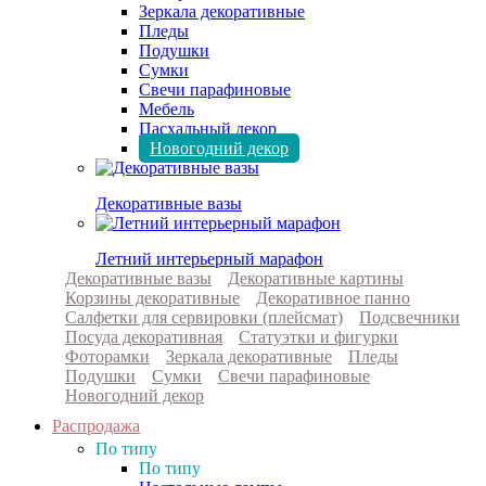
Зеркала декоративные
Пледы
Подушки
Сумки
Свечи парафиновые
Мебель
Пасхальный декор
Новогодний декор
Декоративные вазы
Летний интерьерный марафон
Декоративные вазы
Декоративные картины
Корзины декоративные
Декоративное панно
Салфетки для сервировки (плейсмат)
Подсвечники
Посуда декоративная
Статуэтки и фигурки
Фоторамки
Зеркала декоративные
Пледы
Подушки
Сумки
Свечи парафиновые
Новогодний декор
Распродажа
По типу
По типу