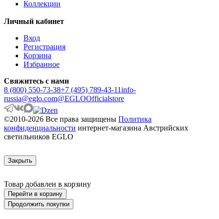
Коллекции
ARACENA
ARANGONA
Личный кабинет
ARANZOLA
ARENALES
Вход
ARGOLIS 2
Регистрация
ARISCANI
Корзина
ARISCANI 2
Избранное
ARNHEM
ARRECIFE
Свяжитесь с нами
ARTANA
8 (800) 550-73-38
+7 (495) 789-43-11
info-
ASBY
russia@eglo.com
@EGLOOfficialstore
ASINDRO
ATOLLARI
©2010-2026 Все права защищены
Политика
AULIYE
конфиденциальности
интернет-магазина Австрийских
AUROTONELLO
светильников EGLO
AUSTELL
AZAR 60
AZBARREN
Закрыть
BABIRIK
BAILRIGG
BALEZZE
Товар добавлен в корзину
BALIGIAN
Перейти в корзину
BALIGUIAN
Продолжить покупки
BALLINA
BALMAHA