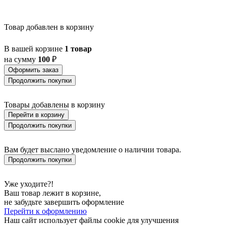
BALNARIO
BALOISH
BAMPTON
Товар добавлен в корзину
BANI
BARBOTTO
В вашей корзине
1 товар
BARI 1
на сумму
100
₽
BARI-M
BARNSTAPLE
Оформить заказ
BASALGO 1
Продолжить покупки
BASILANO
BASILDON
Товары добавлены в корзину
BATABANO
Перейти в корзину
BATALLAS
BAZELY
Продолжить покупки
BELCREDA
BELESAR
Вам будет выслано уведомление о наличии товара.
BELESER
Продолжить покупки
BELLARIVA 3
BELLIZZI
BELLSHILL
Уже уходите?!
BELSIANA 1
Ваш товар лежит в корзине,
BENARIBA
не забудьте завершить оформление
BERHALA
Перейти к оформлению
BERNABETA
Наш сайт использует файлы cookie для улучшения
BERNABETTA