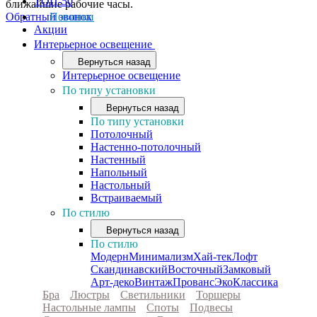
ТОП-50
ближайшие рабочие часы.
Обратный звонок
Новинки
Акции
Интерьерное освещение
Вернуться назад
Интерьерное освещение
По типу установки
Вернуться назад
По типу установки
Потолочный
Настенно-потолочный
Настенный
Напольный
Настольный
Встраиваемый
По стилю
Вернуться назад
По стилю
Модерн
Минимализм
Хай-тек
Лофт
Скандинавский
Восточный
Замковый
Арт-деко
Винтаж
Прованс
Эко
Классика
Бра
Люстры
Светильники
Торшеры
Настольные лампы
Споты
Подвесы