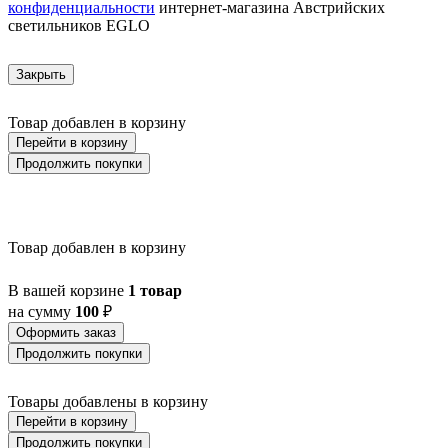
конфиденциальности
интернет-магазина Австрийских
AZAR 60
светильников EGLO
AZBARREN
BABIRIK
BAILRIGG
Закрыть
BALEZZE
BALIGIAN
Товар добавлен в корзину
BALIGUIAN
BALLINA
Перейти в корзину
BALMAHA
Продолжить покупки
BALNARIO
BALOISH
BAMPTON
BANI
Товар добавлен в корзину
BARBOTTO
BARI 1
BARI-M
В вашей корзине
1 товар
BARNSTAPLE
на сумму
100
₽
BASALGO 1
Оформить заказ
BASILANO
Продолжить покупки
BASILDON
BATABANO
BATALLAS
Товары добавлены в корзину
BAZELY
Перейти в корзину
BELCREDA
Продолжить покупки
BELESAR