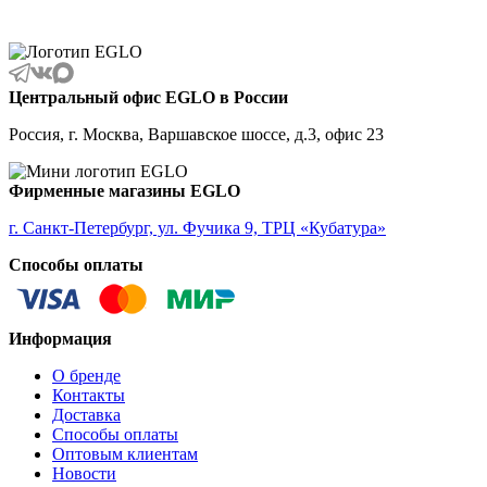
ALBARIZA
ALBAVILLA
ALCUDIA
ALDERNEY
ALMANZORA
Центральный офис EGLO в России
ALMEIDA
ALMEIDA 2
Россия, г. Москва, Варшавское шоссе, д.3, офис 23
ALMONTE
ALMUDAINA
ALOBRASE
Фирменные магазины EGLO
ALORIA
ALSAGER
г. Санкт-Петербург, ул. Фучика 9, ТРЦ «Кубатура»
ALTAMIRA
Способы оплаты
ALVEZ
AMADORA
AMAKUSA
AMBALABE
Информация
AMBATOBE
AMBILOBE
О бренде
AMBONDRONA
Контакты
AMBORIALA
Доставка
AMEZAGA
Способы оплаты
AMOATSY
Оптовым клиентам
AMPITABE
Новости
AMSFIELD 1