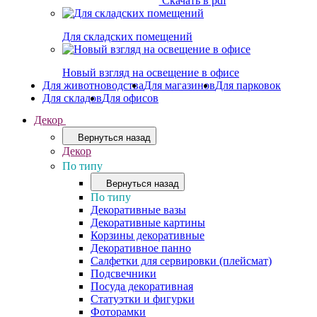
Скачать в pdf
Для складских помещений
Новый взгляд на освещение в офисе
Для животноводства
Для магазинов
Для парковок
Для складов
Для офисов
Декор
Вернуться назад
Декор
По типу
Вернуться назад
По типу
Декоративные вазы
Декоративные картины
Корзины декоративные
Декоративное панно
Салфетки для сервировки (плейсмат)
Подсвечники
Посуда декоративная
Статуэтки и фигурки
Фоторамки