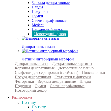
Зеркала декоративные
Пледы
Подушки
Сумки
Свечи парафиновые
Мебель
Пасхальный декор
Новогодний декор
Декоративные вазы
Летний интерьерный марафон
Декоративные вазы
Декоративные картины
Корзины декоративные
Декоративное панно
Салфетки для сервировки (плейсмат)
Подсвечники
Посуда декоративная
Статуэтки и фигурки
Фоторамки
Зеркала декоративные
Пледы
Подушки
Сумки
Свечи парафиновые
Новогодний декор
Распродажа
По типу
По типу