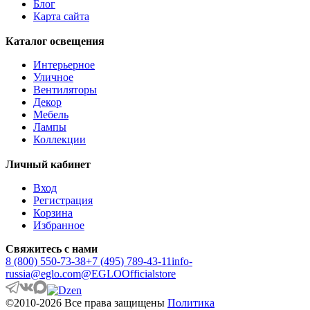
Блог
ANDASIBE
Карта сайта
ANJABE
ANKAREFO
Каталог освещения
ANTELAO
ANTIPOLO
Интерьерное
ANWICK
Уличное
ANWICK 1
Вентиляторы
ANZINO
Декор
APRICALE
Мебель
ARACENA
Лампы
ARANGONA
Коллекции
ARANZOLA
ARENALES
Личный кабинет
ARGOLIS 2
ARISCANI
Вход
ARISCANI 2
Регистрация
ARNHEM
Корзина
ARRECIFE
Избранное
ARTANA
ASBY
Свяжитесь с нами
ASINDRO
8 (800) 550-73-38
+7 (495) 789-43-11
info-
ATOLLARI
russia@eglo.com
@EGLOOfficialstore
AULIYE
AUROTONELLO
©2010-2026 Все права защищены
Политика
AUSTELL