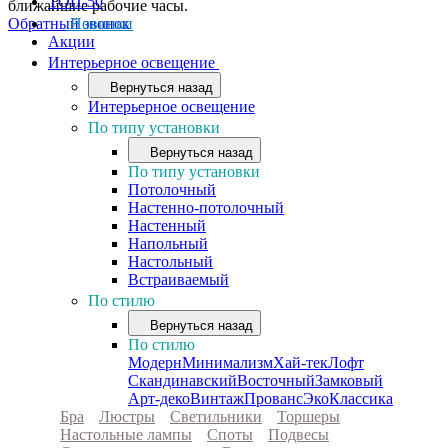
ТОП-50
ближайшие рабочие часы.
Обратный звонок
Новинки
Акции
Интерьерное освещение
Вернуться назад
Интерьерное освещение
По типу установки
Вернуться назад
По типу установки
Потолочный
Настенно-потолочный
Настенный
Напольный
Настольный
Встраиваемый
По стилю
Вернуться назад
По стилю
Модерн
Минимализм
Хай-тек
Лофт
Скандинавский
Восточный
Замковый
Арт-деко
Винтаж
Прованс
Эко
Классика
Бра
Люстры
Светильники
Торшеры
Настольные лампы
Споты
Подвесы