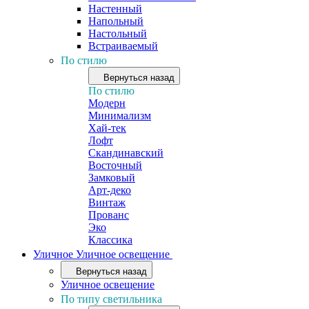
Настенный
Напольный
Настольный
Встраиваемый
По стилю
Вернуться назад
По стилю
Модерн
Минимализм
Хай-тек
Лофт
Скандинавский
Восточный
Замковый
Арт-деко
Винтаж
Прованс
Эко
Классика
Уличное
Уличное освещение
Вернуться назад
Уличное освещение
По типу светильника