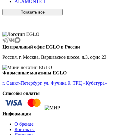
ALAMONTE 1
ALAMONTE SMOKE
ALBARACCIN
Показать все
ALBARINO
ALBARIZA
ALBAVILLA
ALCUDIA
ALDERNEY
ALMANZORA
Центральный офис EGLO в России
ALMEIDA
ALMEIDA 2
Россия, г. Москва, Варшавское шоссе, д.3, офис 23
ALMONTE
ALMUDAINA
ALOBRASE
Фирменные магазины EGLO
ALORIA
ALSAGER
г. Санкт-Петербург, ул. Фучика 9, ТРЦ «Кубатура»
ALTAMIRA
Способы оплаты
ALVEZ
AMADORA
AMAKUSA
AMBALABE
Информация
AMBATOBE
AMBILOBE
О бренде
AMBONDRONA
Контакты
AMBORIALA
Доставка