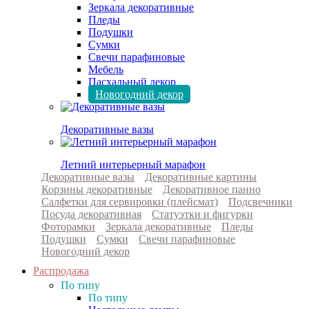
Зеркала декоративные
Пледы
Подушки
Сумки
Свечи парафиновые
Мебель
Пасхальный декор
Новогодний декор
Декоративные вазы
Летний интерьерный марафон
Декоративные вазы
Декоративные картины
Корзины декоративные
Декоративное панно
Салфетки для сервировки (плейсмат)
Подсвечники
Посуда декоративная
Статуэтки и фигурки
Фоторамки
Зеркала декоративные
Пледы
Подушки
Сумки
Свечи парафиновые
Новогодний декор
Распродажа
По типу
По типу