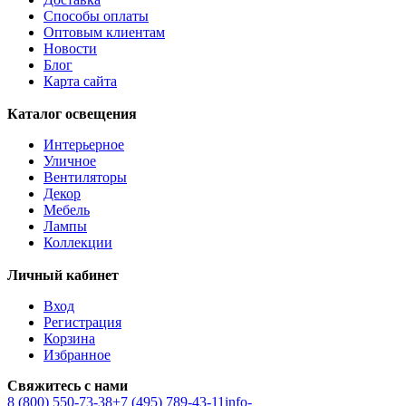
AMEZAGA
Способы оплаты
AMOATSY
Оптовым клиентам
AMPITABE
Новости
AMSFIELD 1
Блог
ANDASIBE
Карта сайта
ANJABE
ANKAREFO
Каталог освещения
ANTELAO
ANTIPOLO
Интерьерное
ANWICK
Уличное
ANWICK 1
Вентиляторы
ANZINO
Декор
APRICALE
Мебель
ARACENA
Лампы
ARANGONA
Коллекции
ARANZOLA
ARENALES
Личный кабинет
ARGOLIS 2
ARISCANI
Вход
ARISCANI 2
Регистрация
ARNHEM
Корзина
ARRECIFE
Избранное
ARTANA
ASBY
Свяжитесь с нами
ASINDRO
8 (800) 550-73-38
+7 (495) 789-43-11
info-