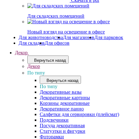
Скачать в pdf
Для складских помещений
Новый взгляд на освещение в офисе
Для животноводства
Для магазинов
Для парковок
Для складов
Для офисов
Декор
Вернуться назад
Декор
По типу
Вернуться назад
По типу
Декоративные вазы
Декоративные картины
Корзины декоративные
Декоративное панно
Салфетки для сервировки (плейсмат)
Подсвечники
Посуда декоративная
Статуэтки и фигурки
Фоторамки