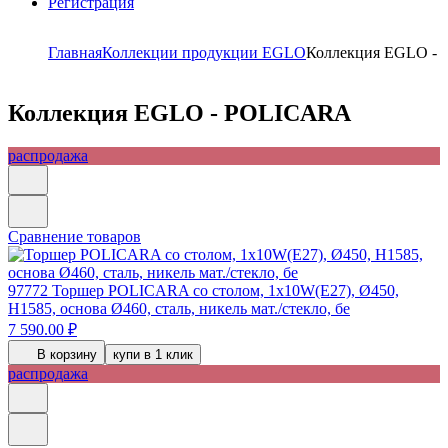
Регистрация
Главная
Коллекции продукции EGLO
Коллекция EGLO -
Коллекция EGLO - POLICARA
распродажа
Сравнение товаров
97772
Торшер POLICARA cо столом, 1х10W(E27), Ø450,
H1585, основа Ø460, сталь, никель мат./стекло, бе
7 590.00 ₽
В корзину
купи в 1 клик
распродажа