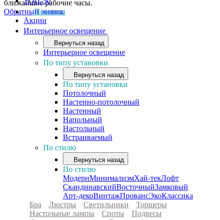
ТОП-50
ближайшие рабочие часы.
Обратный звонок
Новинки
Акции
Интерьерное освещение
Вернуться назад
Интерьерное освещение
По типу установки
Вернуться назад
По типу установки
Потолочный
Настенно-потолочный
Настенный
Напольный
Настольный
Встраиваемый
По стилю
Вернуться назад
По стилю
Модерн
Минимализм
Хай-тек
Лофт
Скандинавский
Восточный
Замковый
Арт-деко
Винтаж
Прованс
Эко
Классика
Бра
Люстры
Светильники
Торшеры
Настольные лампы
Споты
Подвесы