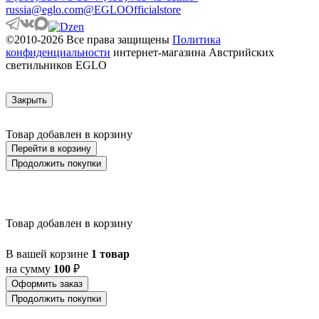
ATOLLARI
russia@eglo.com
@EGLOOfficialstore
AULIYE
AUROTONELLO
©2010-2026 Все права защищены
Политика
AUSTELL
конфиденциальности
интернет-магазина Австрийских
AZAR 60
светильников EGLO
AZBARREN
BABIRIK
BAILRIGG
Закрыть
BALEZZE
BALIGIAN
Товар добавлен в корзину
BALIGUIAN
BALLINA
Перейти в корзину
BALMAHA
Продолжить покупки
BALNARIO
BALOISH
BAMPTON
BANI
Товар добавлен в корзину
BARBOTTO
BARI 1
BARI-M
В вашей корзине
1 товар
BARNSTAPLE
на сумму
100
₽
BASALGO 1
Оформить заказ
BASILANO
Продолжить покупки
BASILDON
BATABANO