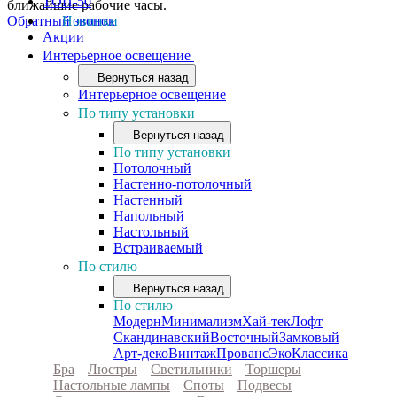
ТОП-50
ближайшие рабочие часы.
Обратный звонок
Новинки
Акции
Интерьерное освещение
Вернуться назад
Интерьерное освещение
По типу установки
Вернуться назад
По типу установки
Потолочный
Настенно-потолочный
Настенный
Напольный
Настольный
Встраиваемый
По стилю
Вернуться назад
По стилю
Модерн
Минимализм
Хай-тек
Лофт
Скандинавский
Восточный
Замковый
Арт-деко
Винтаж
Прованс
Эко
Классика
Бра
Люстры
Светильники
Торшеры
Настольные лампы
Споты
Подвесы