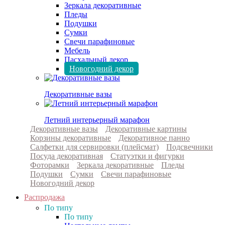
Зеркала декоративные
Пледы
Подушки
Сумки
Свечи парафиновые
Мебель
Пасхальный декор
Новогодний декор
Декоративные вазы
Летний интерьерный марафон
Декоративные вазы
Декоративные картины
Корзины декоративные
Декоративное панно
Салфетки для сервировки (плейсмат)
Подсвечники
Посуда декоративная
Статуэтки и фигурки
Фоторамки
Зеркала декоративные
Пледы
Подушки
Сумки
Свечи парафиновые
Новогодний декор
Распродажа
По типу
По типу