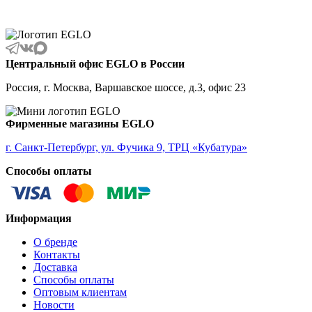
ALBARIZA
ALBAVILLA
ALCUDIA
ALDERNEY
ALMANZORA
Центральный офис EGLO в России
ALMEIDA
ALMEIDA 2
Россия, г. Москва, Варшавское шоссе, д.3, офис 23
ALMONTE
ALMUDAINA
ALOBRASE
Фирменные магазины EGLO
ALORIA
ALSAGER
г. Санкт-Петербург, ул. Фучика 9, ТРЦ «Кубатура»
ALTAMIRA
Способы оплаты
ALVEZ
AMADORA
AMAKUSA
AMBALABE
Информация
AMBATOBE
AMBILOBE
О бренде
AMBONDRONA
Контакты
AMBORIALA
Доставка
AMEZAGA
Способы оплаты
AMOATSY
Оптовым клиентам
AMPITABE
Новости
AMSFIELD 1