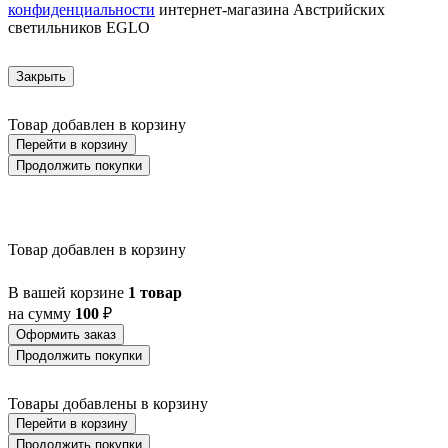
конфиденциальности
интернет-магазина Австрийских
AZAR 60
светильников EGLO
AZBARREN
BABIRIK
BAILRIGG
Закрыть
BALEZZE
BALIGIAN
Товар добавлен в корзину
BALIGUIAN
BALLINA
Перейти в корзину
BALMAHA
Продолжить покупки
BALNARIO
BALOISH
BAMPTON
BANI
Товар добавлен в корзину
BARBOTTO
BARI 1
BARI-M
В вашей корзине
1 товар
BARNSTAPLE
на сумму
100
₽
BASALGO 1
Оформить заказ
BASILANO
Продолжить покупки
BASILDON
BATABANO
BATALLAS
Товары добавлены в корзину
BAZELY
Перейти в корзину
BELCREDA
Продолжить покупки