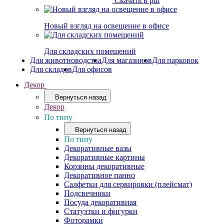
Скачать в pdf
Новый взгляд на освещение в офисе
Для складских помещений
Для животноводства
Для магазинов
Для парковок
Для складов
Для офисов
Декор
Вернуться назад
Декор
По типу
Вернуться назад
По типу
Декоративные вазы
Декоративные картины
Корзины декоративные
Декоративное панно
Салфетки для сервировки (плейсмат)
Подсвечники
Посуда декоративная
Статуэтки и фигурки
Фоторамки