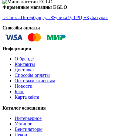
ALMUDAINA
ALOBRASE
Фирменные магазины EGLO
ALORIA
ALSAGER
г. Санкт-Петербург, ул. Фучика 9, ТРЦ «Кубатура»
ALTAMIRA
Способы оплаты
ALVEZ
AMADORA
AMAKUSA
AMBALABE
Информация
AMBATOBE
AMBILOBE
О бренде
AMBONDRONA
Контакты
AMBORIALA
Доставка
AMEZAGA
Способы оплаты
AMOATSY
Оптовым клиентам
AMPITABE
Новости
AMSFIELD 1
Блог
ANDASIBE
Карта сайта
ANJABE
ANKAREFO
Каталог освещения
ANTELAO
ANTIPOLO
Интерьерное
ANWICK
Уличное
ANWICK 1
Вентиляторы
ANZINO
Декор