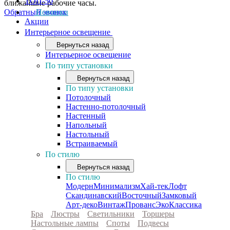
ТОП-50
ближайшие рабочие часы.
Обратный звонок
Новинки
Акции
Интерьерное освещение
Вернуться назад
Интерьерное освещение
По типу установки
Вернуться назад
По типу установки
Потолочный
Настенно-потолочный
Настенный
Напольный
Настольный
Встраиваемый
По стилю
Вернуться назад
По стилю
Модерн
Минимализм
Хай-тек
Лофт
Скандинавский
Восточный
Замковый
Арт-деко
Винтаж
Прованс
Эко
Классика
Бра
Люстры
Светильники
Торшеры
Настольные лампы
Споты
Подвесы