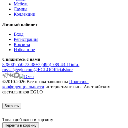
APRICALE
Мебель
ARACENA
Лампы
ARANGONA
Коллекции
ARANZOLA
ARENALES
Личный кабинет
ARGOLIS 2
ARISCANI
Вход
ARISCANI 2
Регистрация
ARNHEM
Корзина
ARRECIFE
Избранное
ARTANA
ASBY
Свяжитесь с нами
ASINDRO
8 (800) 550-73-38
+7 (495) 789-43-11
info-
ATOLLARI
russia@eglo.com
@EGLOOfficialstore
AULIYE
AUROTONELLO
©2010-2026 Все права защищены
Политика
AUSTELL
конфиденциальности
интернет-магазина Австрийских
AZAR 60
светильников EGLO
AZBARREN
BABIRIK
BAILRIGG
Закрыть
BALEZZE
BALIGIAN
Товар добавлен в корзину
BALIGUIAN
BALLINA
Перейти в корзину