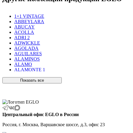
1+1 VINTAGE
ABBEYLARA
ABUCAY
ACOLLA
ADRI 2
ADWICKLE
AGOLADA
AGUILARES
ALAMINOS
ALAMO
ALAMONTE 1
ALAMONTE SMOKE
ALBARACCIN
Показать все
ALBARINO
ALBARIZA
ALBAVILLA
ALCUDIA
ALDERNEY
ALMANZORA
Центральный офис EGLO в России
ALMEIDA
ALMEIDA 2
Россия, г. Москва, Варшавское шоссе, д.3, офис 23
ALMONTE