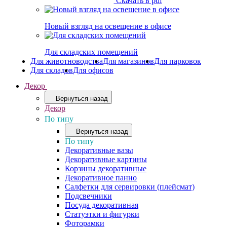
Скачать в pdf
Новый взгляд на освещение в офисе
Для складских помещений
Для животноводства
Для магазинов
Для парковок
Для складов
Для офисов
Декор
Вернуться назад
Декор
По типу
Вернуться назад
По типу
Декоративные вазы
Декоративные картины
Корзины декоративные
Декоративное панно
Салфетки для сервировки (плейсмат)
Подсвечники
Посуда декоративная
Статуэтки и фигурки
Фоторамки