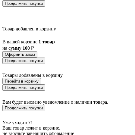
BALMAHA
Продолжить покупки
BALNARIO
BALOISH
BAMPTON
BANI
Товар добавлен в корзину
BARBOTTO
BARI 1
BARI-M
В вашей корзине
1 товар
BARNSTAPLE
на сумму
100
₽
BASALGO 1
Оформить заказ
BASILANO
Продолжить покупки
BASILDON
BATABANO
BATALLAS
Товары добавлены в корзину
BAZELY
Перейти в корзину
BELCREDA
Продолжить покупки
BELESAR
BELESER
BELLARIVA 3
Вам будет выслано уведомление о наличии товара.
BELLIZZI
Продолжить покупки
BELLSHILL
BELSIANA 1
BENARIBA
Уже уходите?!
BERHALA
Ваш товар лежит в корзине,
BERNABETA
не забудьте завершить оформление