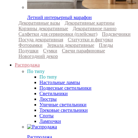
Летний интерьерный марафон
Декоративные вазы
Декоративные картины
Корзины декоративные
Декоративное панно
Салфетки для сервировки (плейсмат)
Подсвечники
Посуда декоративная
Статуэтки и фигурки
Фоторамки
Зеркала декоративные
Пледы
Подушки
Сумки
Свечи парафиновые
Новогодний декор
Распродажа
По типу
По типу
Настольные лампы
Подвесные светильники
Светильники
Люстры
Уличные светильники
Трековые светильники
Споты
Лампочки
Распродажа