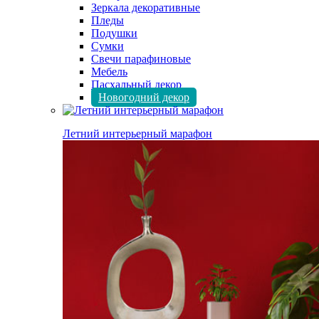
Зеркала декоративные
Пледы
Подушки
Сумки
Свечи парафиновые
Мебель
Пасхальный декор
Новогодний декор
Летний интерьерный марафон