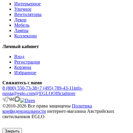
ANTIPOLO
Интерьерное
ANWICK
Уличное
ANWICK 1
Вентиляторы
ANZINO
Декор
APRICALE
Мебель
ARACENA
Лампы
ARANGONA
Коллекции
ARANZOLA
ARENALES
Личный кабинет
ARGOLIS 2
ARISCANI
Вход
ARISCANI 2
Регистрация
ARNHEM
Корзина
ARRECIFE
Избранное
ARTANA
ASBY
Свяжитесь с нами
ASINDRO
8 (800) 550-73-38
+7 (495) 789-43-11
info-
ATOLLARI
russia@eglo.com
@EGLOOfficialstore
AULIYE
AUROTONELLO
©2010-2026 Все права защищены
Политика
AUSTELL
конфиденциальности
интернет-магазина Австрийских
AZBARREN
светильников EGLO
BABIRIK
BAILRIGG
BALEZZE
Закрыть