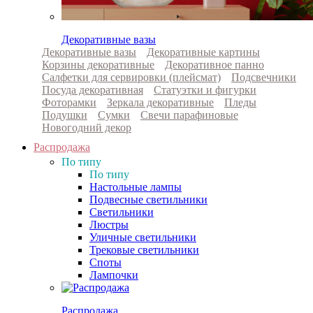
Декоративные вазы
Декоративные вазы
Декоративные картины
Корзины декоративные
Декоративное панно
Салфетки для сервировки (плейсмат)
Подсвечники
Посуда декоративная
Статуэтки и фигурки
Фоторамки
Зеркала декоративные
Пледы
Подушки
Сумки
Свечи парафиновые
Новогодний декор
Распродажа
По типу
По типу
Настольные лампы
Подвесные светильники
Светильники
Люстры
Уличные светильники
Трековые светильники
Споты
Лампочки
Распродажа