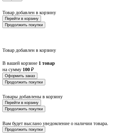
BALIGIAN
BALIGUIAN
Товар добавлен в корзину
BALLINA
BALMAHA
Перейти в корзину
BALNARIO
Продолжить покупки
BALOISH
BAMPTON
BANI
BARBOTTO
Товар добавлен в корзину
BARI 1
BARI-M
BARNSTAPLE
В вашей корзине
1 товар
BASALGO 1
на сумму
100
₽
BASILANO
Оформить заказ
BASILDON
Продолжить покупки
BATABANO
BATALLAS
BAZELY
Товары добавлены в корзину
BELCREDA
Перейти в корзину
BELESAR
Продолжить покупки
BELESER
BELLARIVA 3
BELLIZZI
Вам будет выслано уведомление о наличии товара.
BELLSHILL
Продолжить покупки
BELSIANA 1