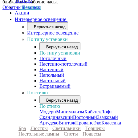
ТОП-50
ближайшие рабочие часы.
Обратный звонок
Новинки
Акции
Интерьерное освещение
Вернуться назад
Интерьерное освещение
По типу установки
Вернуться назад
По типу установки
Потолочный
Настенно-потолочный
Настенный
Напольный
Настольный
Встраиваемый
По стилю
Вернуться назад
По стилю
Модерн
Минимализм
Хай-тек
Лофт
Скандинавский
Восточный
Замковый
Арт-деко
Винтаж
Прованс
Эко
Классика
Бра
Люстры
Светильники
Торшеры
Настольные лампы
Споты
Подвесы