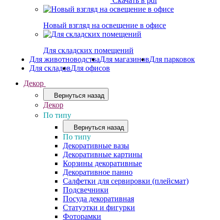
Скачать в pdf
Новый взгляд на освещение в офисе
Для складских помещений
Для животноводства
Для магазинов
Для парковок
Для складов
Для офисов
Декор
Вернуться назад
Декор
По типу
Вернуться назад
По типу
Декоративные вазы
Декоративные картины
Корзины декоративные
Декоративное панно
Салфетки для сервировки (плейсмат)
Подсвечники
Посуда декоративная
Статуэтки и фигурки
Фоторамки