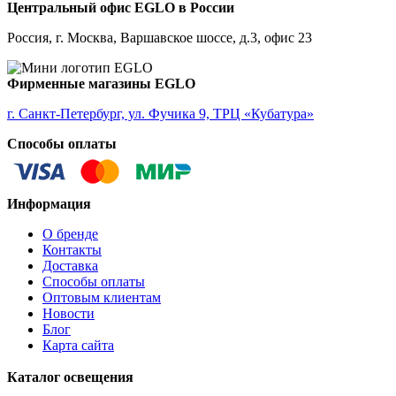
ALMANZORA
Центральный офис EGLO в России
ALMEIDA
ALMEIDA 2
Россия, г. Москва, Варшавское шоссе, д.3, офис 23
ALMONTE
ALMUDAINA
ALOBRASE
Фирменные магазины EGLO
ALORIA
ALSAGER
г. Санкт-Петербург, ул. Фучика 9, ТРЦ «Кубатура»
ALTAMIRA
Способы оплаты
ALVEZ
AMADORA
AMAKUSA
AMBALABE
Информация
AMBATOBE
AMBILOBE
О бренде
AMBONDRONA
Контакты
AMBORIALA
Доставка
AMEZAGA
Способы оплаты
AMOATSY
Оптовым клиентам
AMPITABE
Новости
AMSFIELD 1
Блог
ANDASIBE
Карта сайта
ANJABE
ANKAREFO
Каталог освещения
ANTELAO