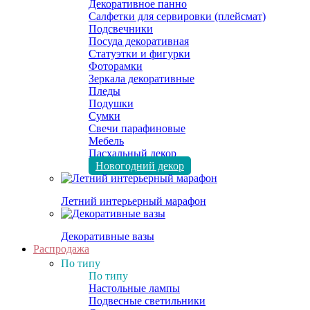
Декоративное панно
Салфетки для сервировки (плейсмат)
Подсвечники
Посуда декоративная
Статуэтки и фигурки
Фоторамки
Зеркала декоративные
Пледы
Подушки
Сумки
Свечи парафиновые
Мебель
Пасхальный декор
Новогодний декор
Летний интерьерный марафон
Декоративные вазы
Распродажа
По типу
По типу
Настольные лампы
Подвесные светильники