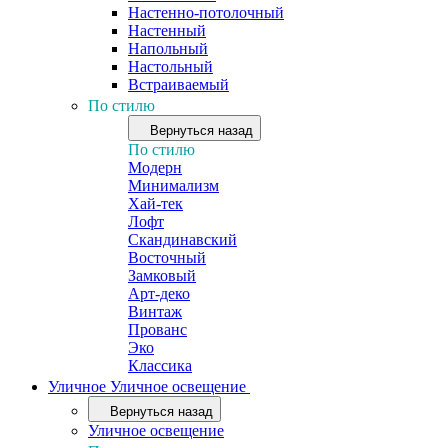
Настенно-потолочный
Настенный
Напольный
Настольный
Встраиваемый
По стилю
Вернуться назад
По стилю
Модерн
Минимализм
Хай-тек
Лофт
Скандинавский
Восточный
Замковый
Арт-деко
Винтаж
Прованс
Эко
Классика
Уличное
Уличное освещение
Вернуться назад
Уличное освещение