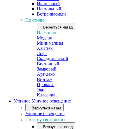
Напольный
Настольный
Встраиваемый
По стилю
Вернуться назад
По стилю
Модерн
Минимализм
Хай-тек
Лофт
Скандинавский
Восточный
Замковый
Арт-деко
Винтаж
Прованс
Эко
Классика
Уличное
Уличное освещение
Вернуться назад
Уличное освещение
По типу светильника
Вернуться назад