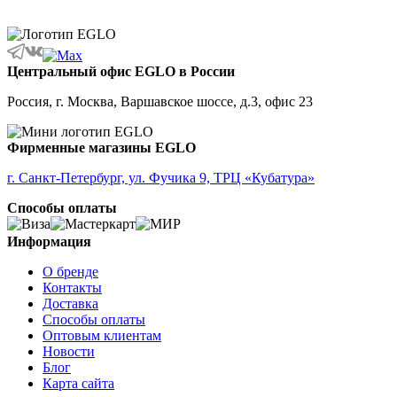
ALBARIZA
ALBAVILLA
ALCUDIA
ALDERNEY
ALMANZORA
Центральный офис EGLO в России
ALMEIDA
ALMEIDA 2
Россия, г. Москва, Варшавское шоссе, д.3, офис 23
ALMONTE
ALMUDAINA
ALOBRASE
Фирменные магазины EGLO
ALORIA
ALSAGER
г. Санкт-Петербург, ул. Фучика 9, ТРЦ «Кубатура»
ALTAMIRA
Способы оплаты
ALVEZ
AMADORA
AMAKUSA
Информация
AMBALABE
О бренде
AMBATOBE
Контакты
AMBILOBE
Доставка
AMBONDRONA
Способы оплаты
AMBORIALA
Оптовым клиентам
AMEZAGA
Новости
AMOATSY
Блог
AMPITABE
Карта сайта
AMSFIELD 1