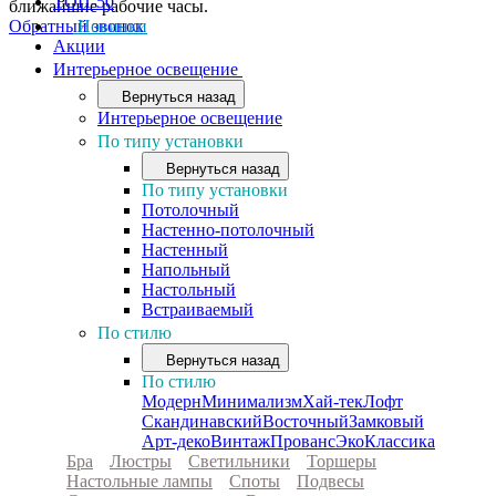
ТОП-50
ближайшие рабочие часы.
Обратный звонок
Новинки
Акции
Интерьерное освещение
Вернуться назад
Интерьерное освещение
По типу установки
Вернуться назад
По типу установки
Потолочный
Настенно-потолочный
Настенный
Напольный
Настольный
Встраиваемый
По стилю
Вернуться назад
По стилю
Модерн
Минимализм
Хай-тек
Лофт
Скандинавский
Восточный
Замковый
Арт-деко
Винтаж
Прованс
Эко
Классика
Бра
Люстры
Светильники
Торшеры
Настольные лампы
Споты
Подвесы