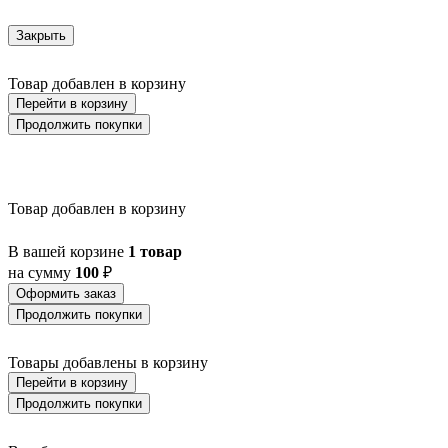
AZBARREN
BABIRIK
Закрыть
BAILRIGG
BALEZZE
BALIGIAN
Товар добавлен в корзину
BALIGUIAN
Перейти в корзину
BALLINA
Продолжить покупки
BALMAHA
BALNARIO
BALOISH
BAMPTON
BANI
Товар добавлен в корзину
BARBOTTO
BARI 1
В вашей корзине
1 товар
BARI-M
на сумму
100
₽
BARNSTAPLE
BASALGO 1
Оформить заказ
BASILANO
Продолжить покупки
BASILDON
BATABANO
Товары добавлены в корзину
BATALLAS
Перейти в корзину
BAZELY
BELCREDA
Продолжить покупки
BELESAR
BELESER