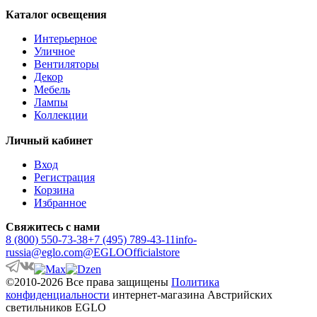
ANDASIBE
Каталог освещения
ANJABE
ANKAREFO
Интерьерное
ANTELAO
Уличное
ANTIPOLO
Вентиляторы
ANWICK
Декор
ANWICK 1
Мебель
ANZINO
Лампы
APRICALE
Коллекции
ARACENA
ARANGONA
Личный кабинет
ARANZOLA
ARENALES
Вход
ARGOLIS 2
Регистрация
ARISCANI
Корзина
ARISCANI 2
Избранное
ARNHEM
ARRECIFE
Свяжитесь с нами
ARTANA
8 (800) 550-73-38
+7 (495) 789-43-11
info-
ASBY
russia@eglo.com
@EGLOOfficialstore
ASINDRO
ATOLLARI
©2010-2026 Все права защищены
Политика
AULIYE
конфиденциальности
интернет-магазина Австрийских
AUROTONELLO
светильников EGLO
AUSTELL