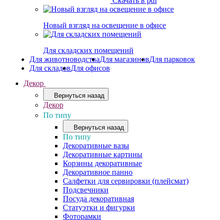
Скачать в pdf
Новый взгляд на освещение в офисе
Для складских помещений
Для животноводства
Для магазинов
Для парковок
Для складов
Для офисов
Декор
Вернуться назад
Декор
По типу
Вернуться назад
По типу
Декоративные вазы
Декоративные картины
Корзины декоративные
Декоративное панно
Салфетки для сервировки (плейсмат)
Подсвечники
Посуда декоративная
Статуэтки и фигурки
Фоторамки