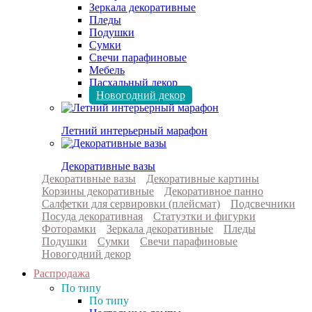
Зеркала декоративные
Пледы
Подушки
Сумки
Свечи парафиновые
Мебель
Пасхальный декор
Новогодний декор
Летний интерьерный марафон
Декоративные вазы
Декоративные вазы
Декоративные картины
Корзины декоративные
Декоративное панно
Салфетки для сервировки (плейсмат)
Подсвечники
Посуда декоративная
Статуэтки и фигурки
Фоторамки
Зеркала декоративные
Пледы
Подушки
Сумки
Свечи парафиновые
Новогодний декор
Распродажа
По типу
По типу