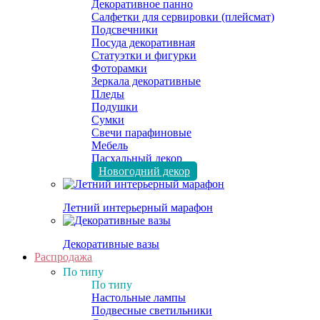
Декоративное панно
Салфетки для сервировки (плейсмат)
Подсвечники
Посуда декоративная
Статуэтки и фигурки
Фоторамки
Зеркала декоративные
Пледы
Подушки
Сумки
Свечи парафиновые
Мебель
Пасхальный декор
Новогодний декор
Летний интерьерный марафон
Декоративные вазы
Распродажа
По типу
По типу
Настольные лампы
Подвесные светильники