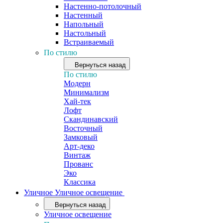
Настенно-потолочный
Настенный
Напольный
Настольный
Встраиваемый
По стилю
Вернуться назад
По стилю
Модерн
Минимализм
Хай-тек
Лофт
Скандинавский
Восточный
Замковый
Арт-деко
Винтаж
Прованс
Эко
Классика
Уличное
Уличное освещение
Вернуться назад
Уличное освещение