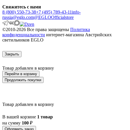
ARRECIFE
Свяжитесь с нами
ARTANA
8 (800) 550-73-38
+7 (495) 789-43-11
info-
ASBY
russia@eglo.com
@EGLOOfficialstore
ASINDRO
ATOLLARI
©2010-2026 Все права защищены
Политика
AULIYE
конфиденциальности
интернет-магазина Австрийских
AUROTONELLO
светильников EGLO
AUSTELL
AZAR 60
AZBARREN
Закрыть
BABIRIK
BAILRIGG
BALEZZE
Товар добавлен в корзину
BALIGIAN
Перейти в корзину
BALIGUIAN
Продолжить покупки
BALLINA
BALMAHA
BALNARIO
BALOISH
BAMPTON
Товар добавлен в корзину
BANI
BARBOTTO
В вашей корзине
1 товар
BARI 1
на сумму
100
₽
BARI-M
BARNSTAPLE
Оформить заказ