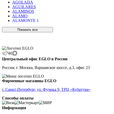
AGOLADA
AGUILARES
ALAMINOS
ALAMO
ALAMONTE 1
ALAMONTE SMOKE
ALBARACCIN
Показать все
ALBARINO
ALBARIZA
ALBAVILLA
ALCUDIA
ALDERNEY
ALMANZORA
Центральный офис EGLO в России
ALMEIDA
ALMEIDA 2
Россия, г. Москва, Варшавское шоссе, д.3, офис 23
ALMONTE
ALMUDAINA
ALOBRASE
Фирменные магазины EGLO
ALORIA
ALSAGER
г. Санкт-Петербург, ул. Фучика 9, ТРЦ «Кубатура»
ALTAMIRA
Способы оплаты
ALVEZ
AMADORA
AMAKUSA
Информация
AMBALABE