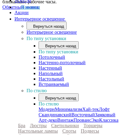
ТОП-50
ближайшие рабочие часы.
Обратный звонок
Новинки
Акции
Интерьерное освещение
Вернуться назад
Интерьерное освещение
По типу установки
Вернуться назад
По типу установки
Потолочный
Настенно-потолочный
Настенный
Напольный
Настольный
Встраиваемый
По стилю
Вернуться назад
По стилю
Модерн
Минимализм
Хай-тек
Лофт
Скандинавский
Восточный
Замковый
Арт-деко
Винтаж
Прованс
Эко
Классика
Бра
Люстры
Светильники
Торшеры
Настольные лампы
Споты
Подвесы