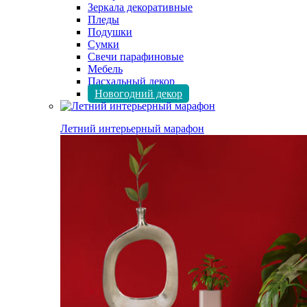
Зеркала декоративные
Пледы
Подушки
Сумки
Свечи парафиновые
Мебель
Пасхальный декор
Новогодний декор
Летний интерьерный марафон