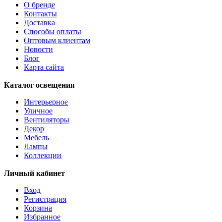
О бренде
AMBATOBE
Контакты
AMBILOBE
Доставка
AMBONDRONA
Способы оплаты
AMBORIALA
Оптовым клиентам
AMEZAGA
Новости
AMOATSY
Блог
AMPITABE
Карта сайта
AMSFIELD 1
ANDASIBE
Каталог освещения
ANJABE
ANKAREFO
Интерьерное
ANTELAO
Уличное
ANTIPOLO
Вентиляторы
ANWICK
Декор
ANWICK 1
Мебель
ANZINO
Лампы
APRICALE
Коллекции
ARACENA
ARANGONA
Личный кабинет
ARANZOLA
ARENALES
Вход
ARGOLIS 2
Регистрация
ARISCANI
Корзина
ARISCANI 2
Избранное
ARNHEM