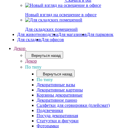
Скачать в pdf
Новый взгляд на освещение в офисе
Для складских помещений
Для животноводства
Для магазинов
Для парковок
Для складов
Для офисов
Декор
Вернуться назад
Декор
По типу
Вернуться назад
По типу
Декоративные вазы
Декоративные картины
Корзины декоративные
Декоративное панно
Салфетки для сервировки (плейсмат)
Подсвечники
Посуда декоративная
Статуэтки и фигурки
Фоторамки