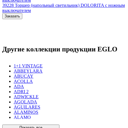
39228
Торшер (напольный светильник) DOLORITA с ножным
выключателем
Заказать
Другие коллекции продукции EGLO
1+1 VINTAGE
ABBEYLARA
ABUCAY
ACOLLA
ADA
ADRI 2
ADWICKLE
AGOLADA
AGUILARES
ALAMINOS
ALAMO
ALAMONTE 1
ALAMONTE SMOKE
Показать все