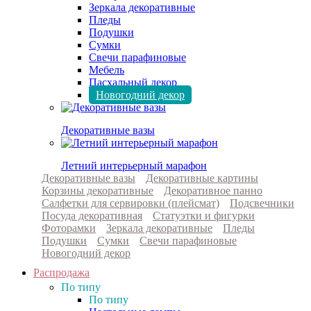
Зеркала декоративные
Пледы
Подушки
Сумки
Свечи парафиновые
Мебель
Пасхальный декор
Новогодний декор
Декоративные вазы
Летний интерьерный марафон
Декоративные вазы
Декоративные картины
Корзины декоративные
Декоративное панно
Салфетки для сервировки (плейсмат)
Подсвечники
Посуда декоративная
Статуэтки и фигурки
Фоторамки
Зеркала декоративные
Пледы
Подушки
Сумки
Свечи парафиновые
Новогодний декор
Распродажа
По типу
По типу