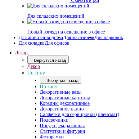
Скачать в pdf
Для складских помещений
Новый взгляд на освещение в офисе
Для животноводства
Для магазинов
Для парковок
Для складов
Для офисов
Декор
Вернуться назад
Декор
По типу
Вернуться назад
По типу
Декоративные вазы
Декоративные картины
Корзины декоративные
Декоративное панно
Салфетки для сервировки (плейсмат)
Подсвечники
Посуда декоративная
Статуэтки и фигурки
Фоторамки