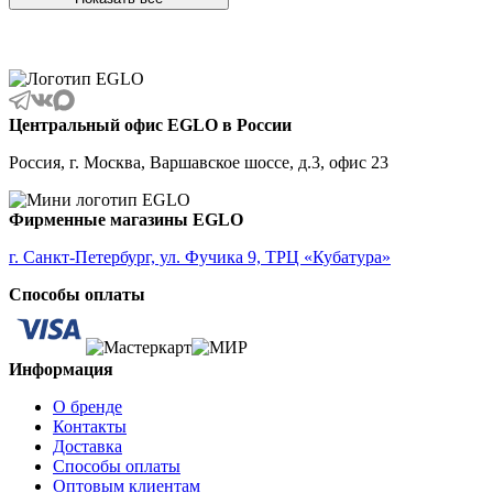
ALBARACCIN
ALBARINO
ALBARIZA
ALBAVILLA
ALCUDIA
ALDERNEY
Центральный офис EGLO в России
ALMANZORA
ALMEIDA
Россия, г. Москва, Варшавское шоссе, д.3, офис 23
ALMEIDA 2
ALMONTE
ALMUDAINA
Фирменные магазины EGLO
ALOBRASE
ALORIA
г. Санкт-Петербург, ул. Фучика 9, ТРЦ «Кубатура»
ALSAGER
Способы оплаты
ALTAMIRA
ALVEZ
AMADORA
AMAKUSA
Информация
AMBALABE
AMBATOBE
О бренде
AMBILOBE
Контакты
AMBONDRONA
Доставка
AMBORIALA
Способы оплаты
AMEZAGA
Оптовым клиентам