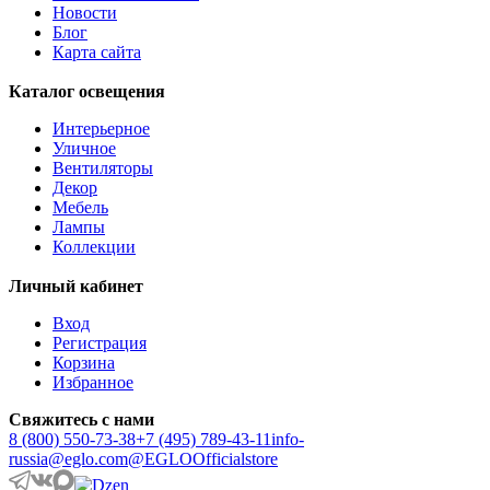
AMOATSY
Новости
AMPITABE
Блог
AMSFIELD 1
Карта сайта
ANDASIBE
ANJABE
Каталог освещения
ANKAREFO
ANTELAO
Интерьерное
ANTIPOLO
Уличное
ANWICK
Вентиляторы
ANWICK 1
Декор
ANZINO
Мебель
APRICALE
Лампы
ARACENA
Коллекции
ARANGONA
ARANZOLA
Личный кабинет
ARENALES
ARGOLIS 2
Вход
ARISCANI
Регистрация
ARISCANI 2
Корзина
ARNHEM
Избранное
ARRECIFE
ARTANA
Свяжитесь с нами
ASBY
8 (800) 550-73-38
+7 (495) 789-43-11
info-
ASINDRO
russia@eglo.com
@EGLOOfficialstore
ATOLLARI