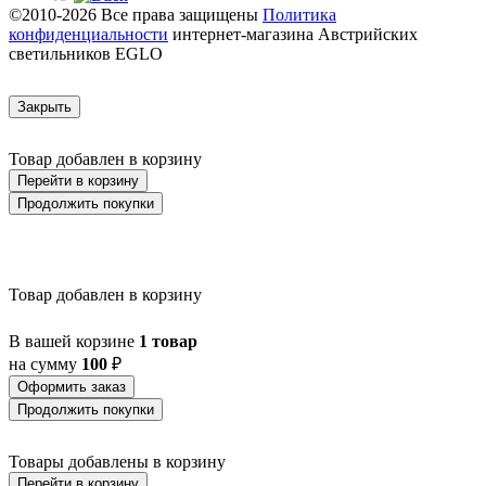
AULIYE
©2010-2026 Все права защищены
Политика
AUROTONELLO
конфиденциальности
интернет-магазина Австрийских
AUSTELL
светильников EGLO
AZAR 60
AZBARREN
BABIRIK
Закрыть
BAILRIGG
BALEZZE
Товар добавлен в корзину
BALIGIAN
BALIGUIAN
Перейти в корзину
BALLINA
Продолжить покупки
BALMAHA
BALNARIO
BALOISH
BAMPTON
Товар добавлен в корзину
BANI
BARBOTTO
BARI 1
В вашей корзине
1 товар
BARI-M
на сумму
100
₽
BARNSTAPLE
Оформить заказ
BASALGO 1
Продолжить покупки
BASILANO
BASILDON
BATABANO
Товары добавлены в корзину
BATALLAS
Перейти в корзину