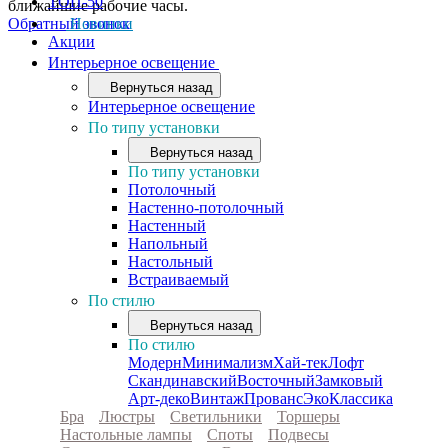
ТОП-50
ближайшие рабочие часы.
Обратный звонок
Новинки
Акции
Интерьерное освещение
Вернуться назад
Интерьерное освещение
По типу установки
Вернуться назад
По типу установки
Потолочный
Настенно-потолочный
Настенный
Напольный
Настольный
Встраиваемый
По стилю
Вернуться назад
По стилю
Модерн
Минимализм
Хай-тек
Лофт
Скандинавский
Восточный
Замковый
Арт-деко
Винтаж
Прованс
Эко
Классика
Бра
Люстры
Светильники
Торшеры
Настольные лампы
Споты
Подвесы