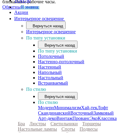
ТОП-50
ближайшие рабочие часы.
Обратный звонок
Новинки
Акции
Интерьерное освещение
Вернуться назад
Интерьерное освещение
По типу установки
Вернуться назад
По типу установки
Потолочный
Настенно-потолочный
Настенный
Напольный
Настольный
Встраиваемый
По стилю
Вернуться назад
По стилю
Модерн
Минимализм
Хай-тек
Лофт
Скандинавский
Восточный
Замковый
Арт-деко
Винтаж
Прованс
Эко
Классика
Бра
Люстры
Светильники
Торшеры
Настольные лампы
Споты
Подвесы