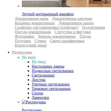
Летний интерьерный марафон
Декоративные вазы
Декоративные картины
Корзины декоративные
Декоративное панно
Салфетки для сервировки (плейсмат)
Подсвечники
Посуда декоративная
Статуэтки и фигурки
Фоторамки
Зеркала декоративные
Пледы
Подушки
Сумки
Свечи парафиновые
Новогодний декор
Распродажа
По типу
По типу
Настольные лампы
Подвесные светильники
Светильники
Люстры
Уличные светильники
Трековые светильники
Споты
Лампочки
Распродажа