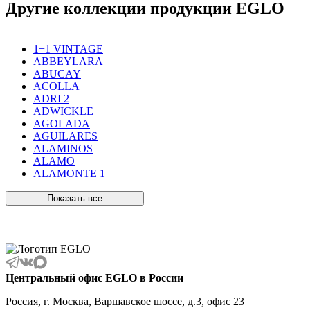
Другие коллекции продукции EGLO
1+1 VINTAGE
ABBEYLARA
ABUCAY
ACOLLA
ADRI 2
ADWICKLE
AGOLADA
AGUILARES
ALAMINOS
ALAMO
ALAMONTE 1
ALAMONTE SMOKE
ALBARACCIN
Показать все
ALBARINO
ALBARIZA
ALBAVILLA
ALCUDIA
ALDERNEY
ALMANZORA
Центральный офис EGLO в России
ALMEIDA
ALMEIDA 2
Россия, г. Москва, Варшавское шоссе, д.3, офис 23