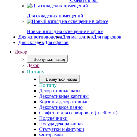
Скачать в pdf
Для складских помещений
Новый взгляд на освещение в офисе
Для животноводства
Для магазинов
Для парковок
Для складов
Для офисов
Декор
Вернуться назад
Декор
По типу
Вернуться назад
По типу
Декоративные вазы
Декоративные картины
Корзины декоративные
Декоративное панно
Салфетки для сервировки (плейсмат)
Подсвечники
Посуда декоративная
Статуэтки и фигурки
Фоторамки