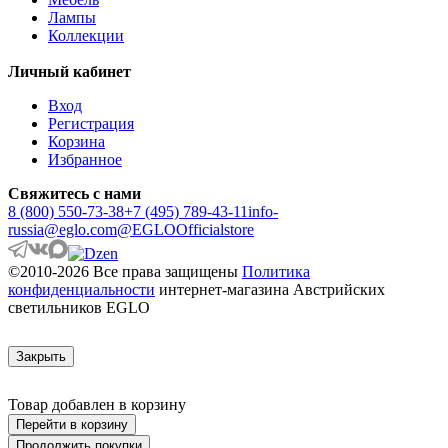
ANZINO
Лампы
APRICALE
Коллекции
ARACENA
ARANGONA
Личный кабинет
ARANZOLA
ARENALES
Вход
ARGOLIS 2
Регистрация
ARISCANI
Корзина
ARISCANI 2
Избранное
ARNHEM
ARRECIFE
Свяжитесь с нами
ARTANA
8 (800) 550-73-38
+7 (495) 789-43-11
info-
ASBY
russia@eglo.com
@EGLOOfficialstore
ASINDRO
ATOLLARI
©2010-2026 Все права защищены
Политика
AULIYE
конфиденциальности
интернет-магазина Австрийских
AUROTONELLO
светильников EGLO
AUSTELL
AZAR 60
AZBARREN
Закрыть
BABIRIK
BAILRIGG
BALEZZE
Товар добавлен в корзину
BALIGIAN
Перейти в корзину
BALIGUIAN
Продолжить покупки