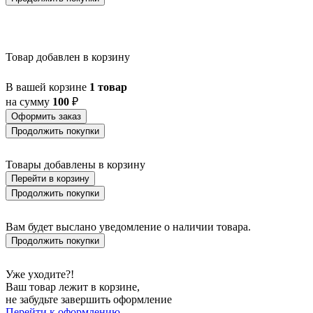
BALLINA
BALMAHA
BALNARIO
BALOISH
BAMPTON
Товар добавлен в корзину
BANI
BARBOTTO
В вашей корзине
1 товар
BARI 1
на сумму
100
₽
BARI-M
BARNSTAPLE
Оформить заказ
BASALGO 1
Продолжить покупки
BASILANO
BASILDON
Товары добавлены в корзину
BATABANO
Перейти в корзину
BATALLAS
BAZELY
Продолжить покупки
BELCREDA
BELESAR
Вам будет выслано уведомление о наличии товара.
BELESER
Продолжить покупки
BELLARIVA 3
BELLIZZI
BELLSHILL
Уже уходите?!
BELSIANA 1
Ваш товар лежит в корзине,
BENARIBA
не забудьте завершить оформление
BERHALA
Перейти к оформлению