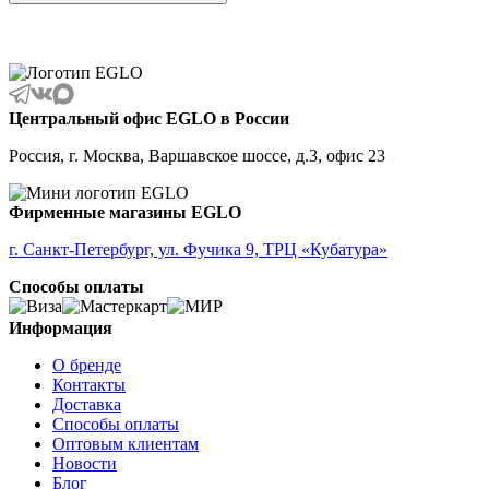
ALBARINO
ALBARIZA
ALBAVILLA
ALCUDIA
ALDERNEY
ALMANZORA
Центральный офис EGLO в России
ALMEIDA
ALMEIDA 2
Россия, г. Москва, Варшавское шоссе, д.3, офис 23
ALMONTE
ALMUDAINA
ALOBRASE
Фирменные магазины EGLO
ALORIA
ALSAGER
г. Санкт-Петербург, ул. Фучика 9, ТРЦ «Кубатура»
ALTAMIRA
Способы оплаты
ALVEZ
AMADORA
AMAKUSA
Информация
AMBALABE
О бренде
AMBATOBE
Контакты
AMBILOBE
Доставка
AMBONDRONA
Способы оплаты
AMBORIALA
Оптовым клиентам
AMEZAGA
Новости
AMOATSY
Блог
AMPITABE