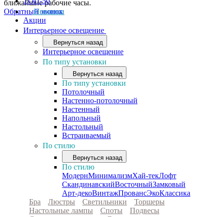
ТОП-50
ближайшие рабочие часы.
Обратный звонок
Новинки
Акции
Интерьерное освещение
Вернуться назад
Интерьерное освещение
По типу установки
Вернуться назад
По типу установки
Потолочный
Настенно-потолочный
Настенный
Напольный
Настольный
Встраиваемый
По стилю
Вернуться назад
По стилю
Модерн
Минимализм
Хай-тек
Лофт
Скандинавский
Восточный
Замковый
Арт-деко
Винтаж
Прованс
Эко
Классика
Бра
Люстры
Светильники
Торшеры
Настольные лампы
Споты
Подвесы