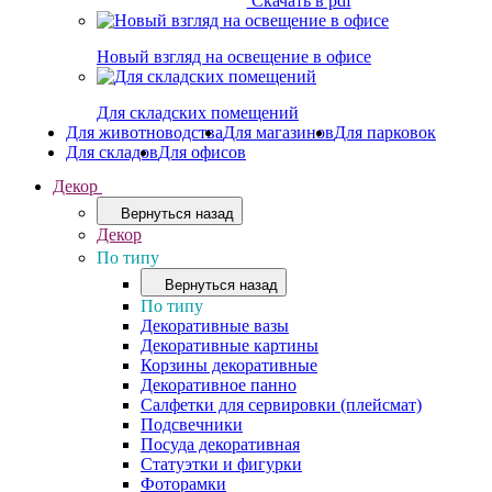
Скачать в pdf
Новый взгляд на освещение в офисе
Для складских помещений
Для животноводства
Для магазинов
Для парковок
Для складов
Для офисов
Декор
Вернуться назад
Декор
По типу
Вернуться назад
По типу
Декоративные вазы
Декоративные картины
Корзины декоративные
Декоративное панно
Салфетки для сервировки (плейсмат)
Подсвечники
Посуда декоративная
Статуэтки и фигурки
Фоторамки