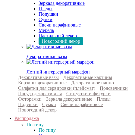
Зеркала декоративные
Пледы
Подушки
Сумки
Свечи парафиновые
Мебель
Пасхальный декор
Новогодний декор
Декоративные вазы
Летний интерьерный марафон
Декоративные вазы
Декоративные картины
Корзины декоративные
Декоративное панно
Салфетки для сервировки (плейсмат)
Подсвечники
Посуда декоративная
Статуэтки и фигурки
Фоторамки
Зеркала декоративные
Пледы
Подушки
Сумки
Свечи парафиновые
Новогодний декор
Распродажа
По типу
По типу