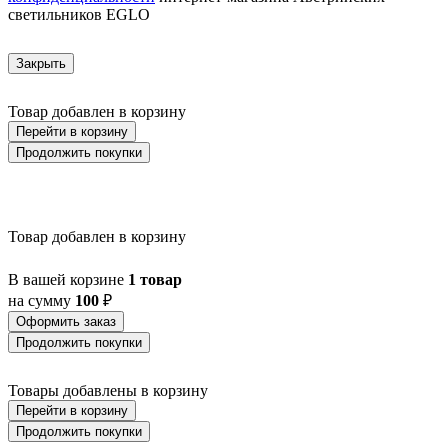
светильников EGLO
AUSTELL
AZAR 60
AZBARREN
Закрыть
BABIRIK
BAILRIGG
BALEZZE
Товар добавлен в корзину
BALIGIAN
Перейти в корзину
BALIGUIAN
Продолжить покупки
BALLINA
BALMAHA
BALNARIO
BALOISH
BAMPTON
Товар добавлен в корзину
BANI
BARBOTTO
В вашей корзине
1 товар
BARI 1
на сумму
100
₽
BARI-M
BARNSTAPLE
Оформить заказ
BASALGO 1
Продолжить покупки
BASILANO
BASILDON
Товары добавлены в корзину
BATABANO
Перейти в корзину
BATALLAS
BAZELY
Продолжить покупки
BELCREDA