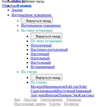
ТОП-50
ближайшие рабочие часы.
Обратный звонок
Новинки
Акции
Интерьерное освещение
Вернуться назад
Интерьерное освещение
По типу установки
Вернуться назад
По типу установки
Потолочный
Настенно-потолочный
Настенный
Напольный
Настольный
Встраиваемый
По стилю
Вернуться назад
По стилю
Модерн
Минимализм
Хай-тек
Лофт
Скандинавский
Восточный
Замковый
Арт-деко
Винтаж
Прованс
Эко
Классика
Бра
Люстры
Светильники
Торшеры
Настольные лампы
Споты
Подвесы