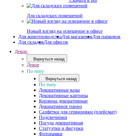
Скачать в pdf
Для складских помещений
Новый взгляд на освещение в офисе
Для животноводства
Для магазинов
Для парковок
Для складов
Для офисов
Декор
Вернуться назад
Декор
По типу
Вернуться назад
По типу
Декоративные вазы
Декоративные картины
Корзины декоративные
Декоративное панно
Салфетки для сервировки (плейсмат)
Подсвечники
Посуда декоративная
Статуэтки и фигурки
Фоторамки