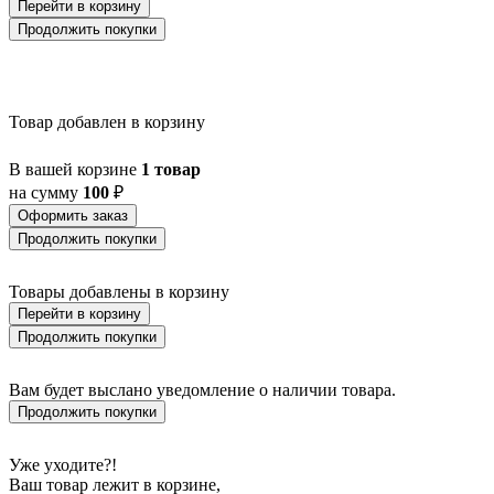
Перейти в корзину
BALLINA
Продолжить покупки
BALMAHA
BALNARIO
BALOISH
BAMPTON
BANI
Товар добавлен в корзину
BARBOTTO
BARI 1
В вашей корзине
1 товар
BARI-M
на сумму
100
₽
BARNSTAPLE
BASALGO 1
Оформить заказ
BASILANO
Продолжить покупки
BASILDON
BATABANO
Товары добавлены в корзину
BATALLAS
Перейти в корзину
BAZELY
BELCREDA
Продолжить покупки
BELESAR
BELESER
Вам будет выслано уведомление о наличии товара.
BELLARIVA 3
Продолжить покупки
BELLIZZI
BELLSHILL
BELSIANA 1
Уже уходите?!
BENARIBA
Ваш товар лежит в корзине,
BERHALA