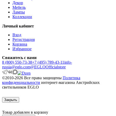
Декор
ANWICK 1
Мебель
ANZINO
Лампы
APRICALE
Коллекции
ARACENA
ARANGONA
Личный кабинет
ARANZOLA
ARENALES
Вход
ARGOLIS 2
Регистрация
ARISCANI
Корзина
ARISCANI 2
Избранное
ARNHEM
ARRECIFE
Свяжитесь с нами
ARTANA
8 (800) 550-73-38
+7 (495) 789-43-11
info-
ASBY
russia@eglo.com
@EGLOOfficialstore
ASINDRO
ATOLLARI
©2010-2026 Все права защищены
Политика
AULIYE
конфиденциальности
интернет-магазина Австрийских
AUROTONELLO
светильников EGLO
AUSTELL
AZBARREN
BABIRIK
Закрыть
BAILRIGG
BALEZZE
BALIGIAN
Товар добавлен в корзину
BALIGUIAN