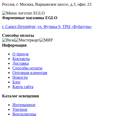
ALMEIDA 2
Россия, г. Москва, Варшавское шоссе, д.3, офис 23
ALMONTE
ALMUDAINA
ALOBRASE
Фирменные магазины EGLO
ALORIA
ALSAGER
г. Санкт-Петербург, ул. Фучика 9, ТРЦ «Кубатура»
ALTAMIRA
Способы оплаты
ALVEZ
AMADORA
AMAKUSA
Информация
AMBALABE
О бренде
AMBATOBE
Контакты
AMBILOBE
Доставка
AMBONDRONA
Способы оплаты
AMBORIALA
Оптовым клиентам
AMEZAGA
Новости
AMOATSY
Блог
AMPITABE
Карта сайта
AMSFIELD 1
ANDASIBE
Каталог освещения
ANJABE
ANKAREFO
Интерьерное
ANTELAO
Уличное
ANTIPOLO
Вентиляторы
ANWICK