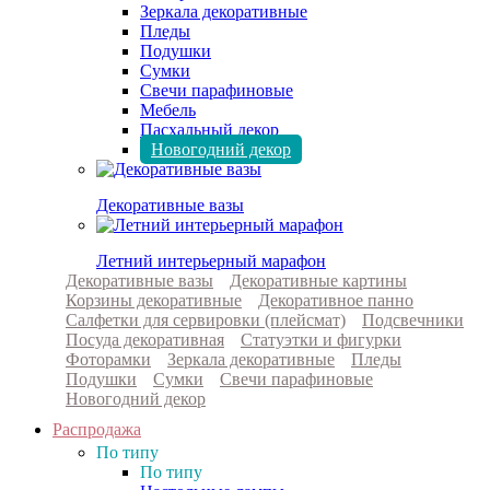
Зеркала декоративные
Пледы
Подушки
Сумки
Свечи парафиновые
Мебель
Пасхальный декор
Новогодний декор
Декоративные вазы
Летний интерьерный марафон
Декоративные вазы
Декоративные картины
Корзины декоративные
Декоративное панно
Салфетки для сервировки (плейсмат)
Подсвечники
Посуда декоративная
Статуэтки и фигурки
Фоторамки
Зеркала декоративные
Пледы
Подушки
Сумки
Свечи парафиновые
Новогодний декор
Распродажа
По типу
По типу