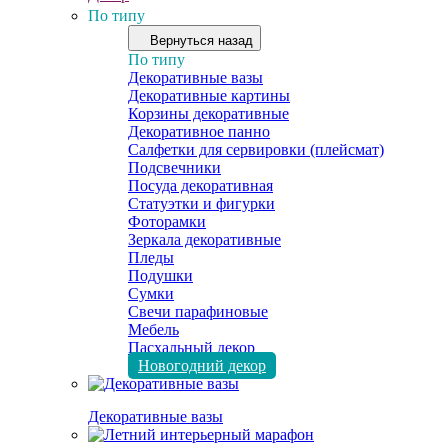
По типу
Вернуться назад
По типу
Декоративные вазы
Декоративные картины
Корзины декоративные
Декоративное панно
Салфетки для сервировки (плейсмат)
Подсвечники
Посуда декоративная
Статуэтки и фигурки
Фоторамки
Зеркала декоративные
Пледы
Подушки
Сумки
Свечи парафиновые
Мебель
Пасхальный декор
Новогодний декор
Декоративные вазы