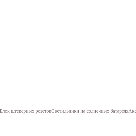
Блок штекерных розеток
Светильники на солнечных батареях
Акс