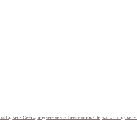
ты
Подвесы
Светодиодные ленты
Вентиляторы
Зеркало с подсветк