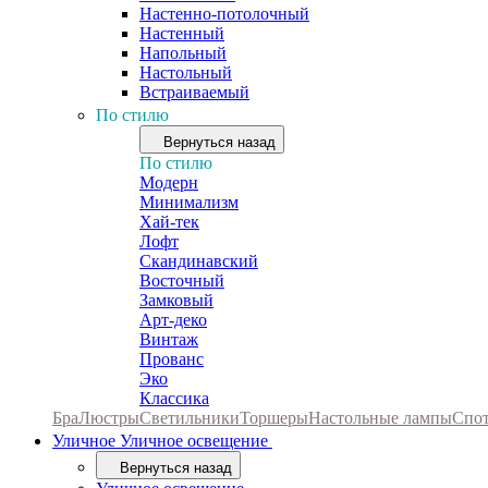
Настенно-потолочный
Настенный
Напольный
Настольный
Встраиваемый
По стилю
Вернуться назад
По стилю
Модерн
Минимализм
Хай-тек
Лофт
Скандинавский
Восточный
Замковый
Арт-деко
Винтаж
Прованс
Эко
Классика
Бра
Люстры
Светильники
Торшеры
Настольные лампы
Спо
Уличное
Уличное освещение
Вернуться назад