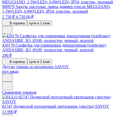
900979
Аккум. настольн. лампа диммер сенсор MEGGIANO,
1,5W(LED), 0,8W(LED), IP54, пластик, лиловый
2 750 ₽
4 750.00 ₽
В корзину
купи в 1 клик
420176
Салфетка для сервировки декоративная (плейсмат)
ANDASIBE, B3, Ø100, полиэстер, черный, золотой
290 ₽
В корзину
купи в 1 клик
Другие товары из коллекции SAVOY
под заказ
Сравнение товаров
82747
Подвесной потолочный светильник (люстра) SAVOY
13 990 ₽