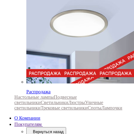
Распродажа
Настольные лампы
Подвесные
светильники
Светильники
Люстры
Уличные
светильники
Трековые светильники
Споты
Лампочки
О Компании
Покупателям
Вернуться назад