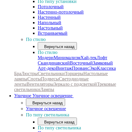
По типу установки
Потолочный
Настенно-потолочный
Настенный
Напольный
Настольный
Встраиваемый
По стилю
Вернуться назад
По стилю
Модерн
Минимализм
Хай-тек
Лофт
Скандинавский
Восточный
Замковый
Арт-деко
Винтаж
Прованс
Эко
Классика
Бра
Люстры
Светильники
Торшеры
Настольные
лампы
Споты
Подвесы
Светодиодные
ленты
Вентиляторы
Зеркало с подсветкой
Трековые
светильники
Лампы
Уличное
Уличное освещение
Вернуться назад
Уличное освещение
По типу светильника
Вернуться назад
По типу светильника