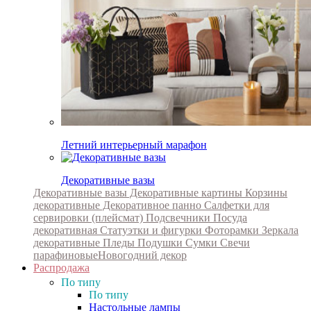
Летний интерьерный марафон
Декоративные вазы
Декоративные вазы
Декоративные картины
Корзины
декоративные
Декоративное панно
Салфетки для
сервировки (плейсмат)
Подсвечники
Посуда
декоративная
Статуэтки и фигурки
Фоторамки
Зеркала
декоративные
Пледы
Подушки
Сумки
Свечи
парафиновые
Новогодний декор
Распродажа
По типу
По типу
Настольные лампы