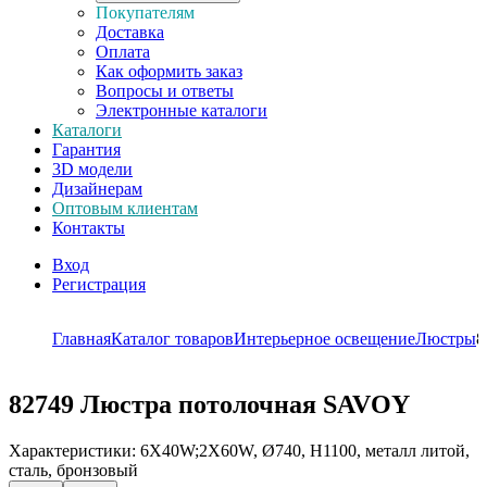
Покупателям
Доставка
Оплата
Как оформить заказ
Вопросы и ответы
Электронные каталоги
Каталоги
Гарантия
3D модели
Дизайнерам
Оптовым клиентам
Контакты
Вход
Регистрация
Главная
Каталог товаров
Интерьерное освещение
Люстры
8
82749
Люстра потолочная SAVOY
Характеристики: 6X40W;2X60W, Ø740, H1100, металл литой,
сталь, бронзовый