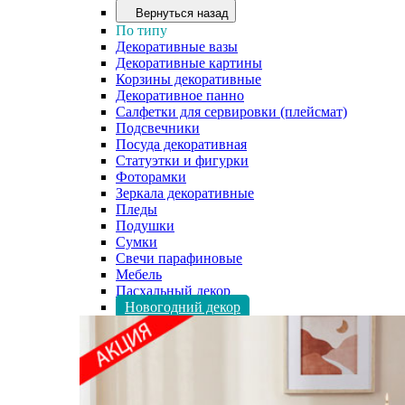
Вернуться назад
По типу
Декоративные вазы
Декоративные картины
Корзины декоративные
Декоративное панно
Салфетки для сервировки (плейсмат)
Подсвечники
Посуда декоративная
Статуэтки и фигурки
Фоторамки
Зеркала декоративные
Пледы
Подушки
Сумки
Свечи парафиновые
Мебель
Пасхальный декор
Новогодний декор